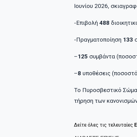
Ιουνίου 2026, σκιαγρα
-Επιβολή
488
διοικητικ
-Πραγματοποίηση
133
σ
–
125
συμβάντα (ποσο
–
8
υποθέσεις (ποσοστ
Το Πυροσβεστικό Σώμα 
τήρηση των κανονισμώ
Δείτε όλες τις τελευταίες
Ε