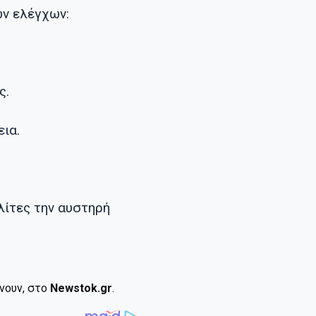
ων ελέγχων:
ς.
ια.
λίτες την αυστηρή
ίνουν, στο
Newstok.gr
.