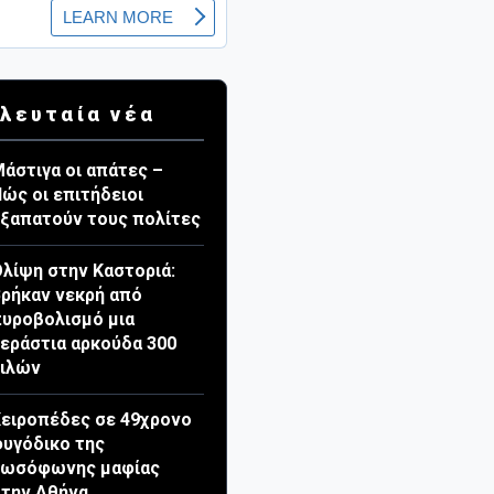
λευταία νέα
άστιγα οι απάτες –
ώς οι επιτήδειοι
ξαπατούν τους πολίτες
λίψη στην Καστοριά:
ρήκαν νεκρή από
υροβολισμό μια
εράστια αρκούδα 300
κιλών
ειροπέδες σε 49χρονο
υγόδικο της
ρωσόφωνης μαφίας
την Αθήνα