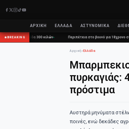
ΑΡΧΙΚΉ
ΕΛΛΆΔΑ
ΑΣΤΥΝΟΜΙΚΆ
ΔΙΕΘ
ρκούδα 300 κιλών
Περιπέτεια στο βουνό για 18χρονο στη Θάσο: Η κλ
BREAKING
Αρχική
»
Ελλάδα
Μπαρμπεκιού
πυρκαγιάς: 
πρόστιμα
Αυστηρά μηνύματα στέλν
ποινές, ενώ δεκάδες αγ