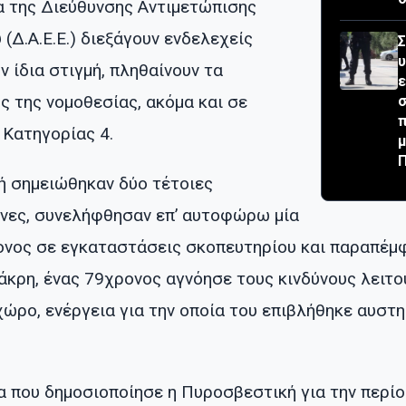
ια της Διεύθυνσης Αντιμετώπισης
Δ.Α.Ε.Ε.) διεξάγουν ενδελεχείς
Σ
ην ίδια στιγμή, πληθαίνουν τα
ε
ς της νομοθεσίας, ακόμα και σε
σ
 Κατηγορίας 4.
μ
κή σημειώθηκαν δύο τέτοιες
δνες, συνελήφθησαν επ’ αυτοφώρω μία
ονος σε εγκαταστάσεις σκοπευτηρίου και παραπέμ
άκρη, ένας 79χρονος αγνόησε τους κινδύνους λειτ
χώρο, ενέργεια για την οποία του επιβλήθηκε αυστ
α που δημοσιοποίησε η Πυροσβεστική για την περίο