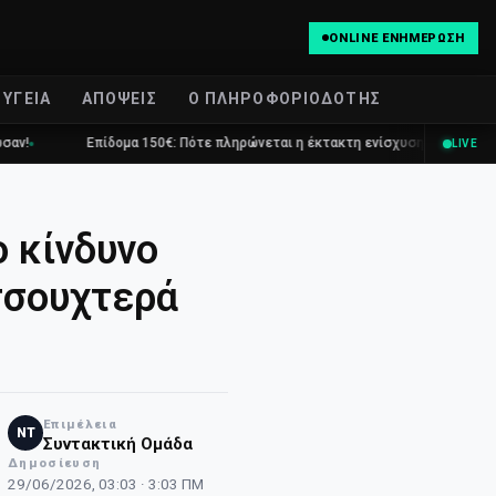
ONLINE ΕΝΗΜΈΡΩΣΗ
ΥΓΕΊΑ
ΑΠΌΨΕΙΣ
Ο ΠΛΗΡΟΦΟΡΙΟΔΌΤΗΣ
πίδομα 150€: Πότε πληρώνεται η έκτακτη ενίσχυση για παιδιά
Τραγωδ
LIVE
 κίνδυνο
τσουχτερά
Επιμέλεια
NT
Συντακτική Ομάδα
Δημοσίευση
29/06/2026, 03:03 · 3:03 ΠΜ