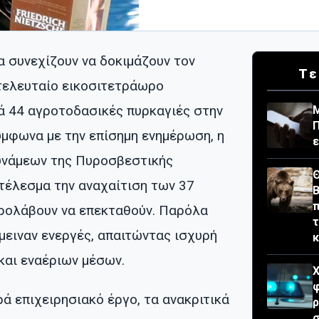
α συνεχίζουν να δοκιμάζουν τον
Τε
 τελευταίο εικοσιτετράωρο
 44 αγροτοδασικές πυρκαγιές στην
Μ
Π
ύμφωνα με την επίσημη ενημέρωση, η
ε
υνάμεων της Πυροσβεστικής
Θ
τέλεσμα την αναχαίτιση των 37
Β
π
ρολάβουν να επεκταθούν. Παρόλα
τ
μειναν ενεργές, απαιτώντας ισχυρή
και εναέριων μέσων.
Χ
φ
ά επιχειρησιακό έργο, τα ανακριτικά
σ