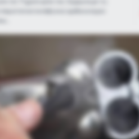
πο τον 71χρονο φίλο του. Σύμφωνα με τις
 περιστατικό συνέβη ενώ ομάδα κυνηγών
να»…