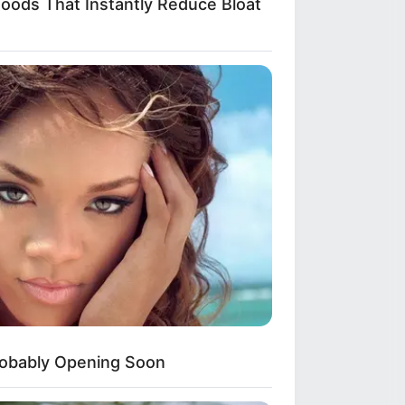
ραγωδία στην Πάτρα:
Foods That Instantly Reduce Bloat
Πέθανε βρέφος οκτώ
ημερών στη ΜΕΘ του
Άγιος Ανδρέας»
πάτη με τρακτέρ στην
ύβοια: Έκανε φτερά
ροκαταβολή 2.480€
κιάθος: Φυλάκιση 15
ηνών στη Βρετανίδα
ου μέθυσε με την
5χρονη κόρη της και
ροκάλεσε επεισόδιο
το Κέντρο Υγείας
obably Opening Soon