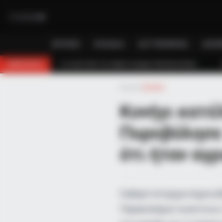
ΑΡΧΙΚΉ
ΕΛΛΆΔΑ
ΑΣΤΥΝΟΜΙΚΆ
ΔΙΕΘ
από τον πέμπτο όροφο πολυκατοικίας
Τραγωδία στη Μύκονο: Νεκρός 4
BREAKING
Αρχική
»
Ελλάδα
Κυνήγι κατέ
Πυροβόλησε 
ότι ήταν αγ
CTA FAVORITE
Why this ordinary drink is the secr
every day
Σοβαρό ατύχημα σημειώθ
Παρακαλάμου Ιωαννίνων,