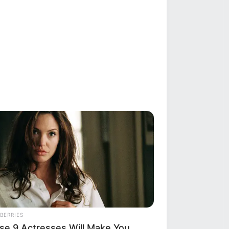
BERRIES
se 9 Actresses Will Make You