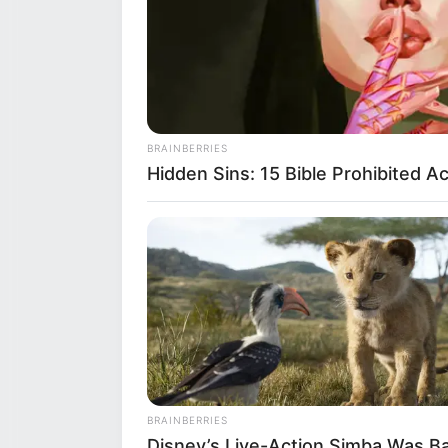
BRAINBERRIES
Hidden Sins: 15 Bible Prohibited A
BRAINBERRIES
Disney’s Live-Action Simba Was B