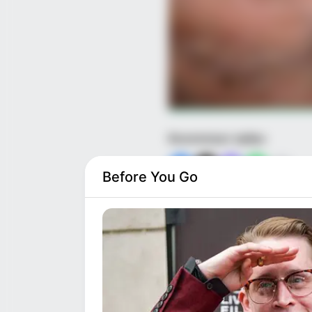
Κοινοποίησε άρθρο
Before You Go
Προσθήκη το
newstok.gr
Ανακαλύψτε περισσότερα άρ