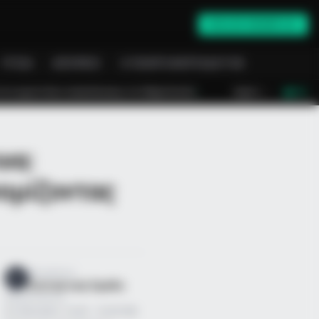
ONLINE ΕΝΗΜΈΡΩΣΗ
ΥΓΕΊΑ
ΑΠΌΨΕΙΣ
Ο ΠΛΗΡΟΦΟΡΙΟΔΌΤΗΣ
στο Μαρκόπουλο
Αγωνία στο Λασίθι: Μεγάλη κινητοποίηση για τη φωτ
LIVE
να:
ομίζοντας
Επιμέλεια
NT
Συντακτική Ομάδα
Δημοσίευση
01/09/2025, 10:09 · 10:09 ΠΜ