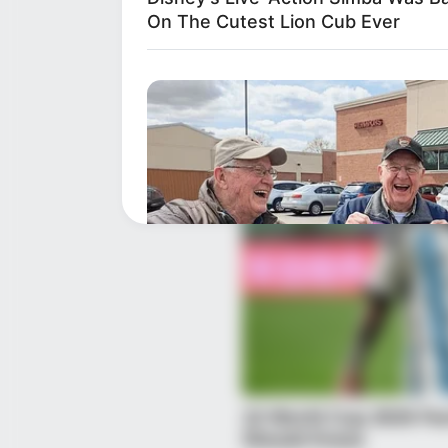
On The Cutest Lion Cub Ever
FRIDAY PLANS
CVS Hides This $1 Generic Viagra -
Really In.