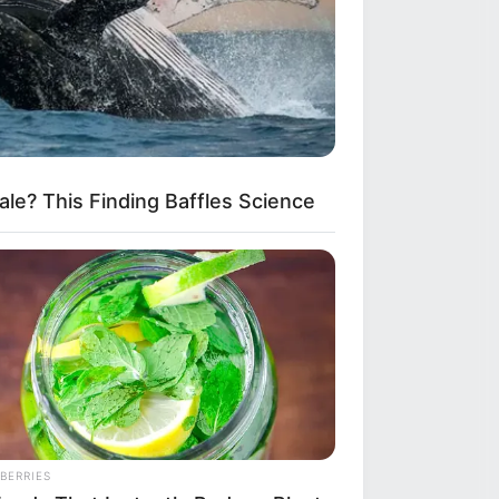
le? This Finding Baffles Science
λευταία νέα
εσσαλονίκη: Τι αλλάζει
τις λεωφορειακές
ραμμές με τη
ειτουργία της
πέκτασης του Μετρό
την Καλαμαριά
BERRIES