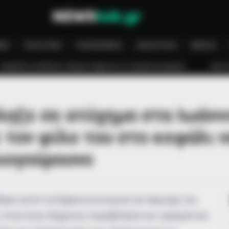
ΝΉ
ΠΟΛΙΤΙΚΉ
ΟΙΚΟΝΟΜΊΑ
ΑΘΛΗΤΙΚΆ
MEDIA
2χρονος σε τροχαίο με μηχανή
Φωτιά σε εργοστάσιο ανακύκλωσης 
ληξε σε ατύχημα στα Ιωάννι
τον φίλο του στο κεφάλι ν
ριογούρουνο
et to feeling your best
ηκε κατά τη διάρκεια κυνηγιού σε περιοχή του
 όταν ένας 63χρονος πυροβόλησε και τραυμάτισε