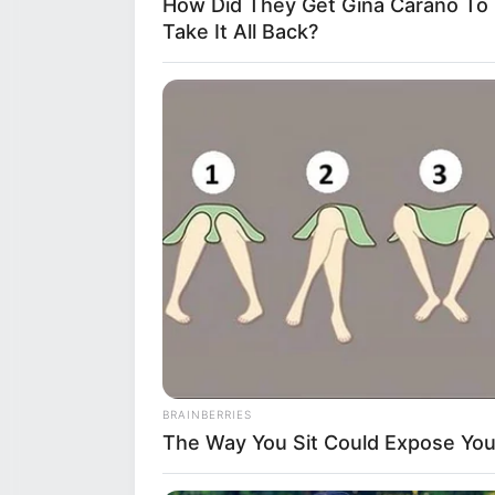
How Did They Get Gina Carano To
αγριογούρουνα. Κάτω α
Take It All Back?
63χρονος πυροβόλησε, 
θήραμα. Ωστόσο, τα σκά
βρισκόταν σε κοντινή 
Αμέσως μετά τον τραυμ
στο Πανεπιστημιακό Νο
ιατρικής φροντίδας.
Στο σημείο έφτασαν δυν
προχώρησαν στη σύλλη
διενεργούν προανάκριση
BRAINBERRIES
συνθήκες κάτω από τις
The Way You Sit Could Expose Your