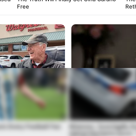
Free
Ret
NEUROMIND PRO
 Here's The Aisle It's
Japan's Oldest Doctors 
Stop Eating These 3 Fo