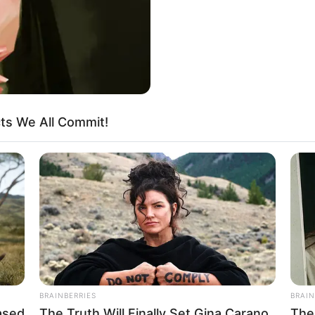
cts We All Commit!
BRAINBERRIES
BRAIN
ased
The Truth Will Finally Set Gina Carano
The