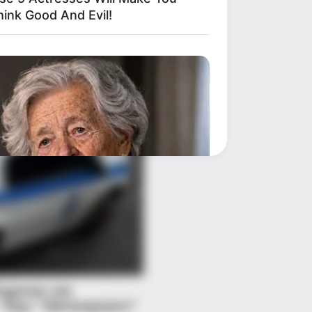
hink Good And Evil!
Say Memory Loss Isn't Age: Just
ods