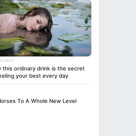
πέκτασης του Μετρό στην
έας»
ης και προκάλεσε
ν! (Βίντεο ντοκουμέντο)
AVORITE
this ordinary drink is the secret
eeling your best every day
ίνουν, στο
Newstok.gr
.
Horses To A Whole New Level