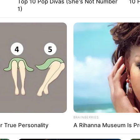
Τ
Top 10 Pop Divas (She's Not Number
10 
πό συνθήκες που ερευνώνται, ο
1)
εκτιμώντας ότι στόχευε κάποιο
«
για έπληξαν τον 71χρονο, ο οποίος
απόσταση.
Α
Ε
π
ατισμό, ο 71χρονος μεταφέρθηκε
σοκομείο Ιωαννίνων για την παροχή
Σ
μ
π
1
άμεις της Αστυνομίας, οι οποίες
π
σ
ψη του 63χρονου. Οι αρχές
 για να εξακριβώσουν τις ακριβείς
BRAINBERRIES
 οποίες συνέβη το ατύχημα.
 True Personality
A Rihanna Museum Is Pr