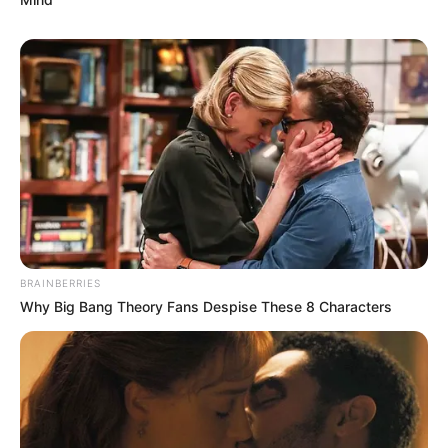
περισσότερες επιλογές για τους φοιτητές, με
περισσότερες ευκαιρίες για την κοινωνία, με
περισσότερη δύναμη για τη χώρα.
».
Τελευταία νέα
Βίντεο ντοκουμέντο: Έφηβοι έβαλαν
φωτιά σε δάσος στα Βριλήσσια
BRAINBERRIES
Σκιάθος: 15χρονος κατήγγειλε 17χρονο
Why Big Bang Theory Fans Despise These 8 Characters
για σεξουαλική κακοποίηση – Τον
απειλούσε ότι θα ανέβαζε βίντεο στο
διαδίκτυο
Διαρρήξεις τον Αύγουστο: Καρέ-καρέ η
Δράση των Συμμοριών