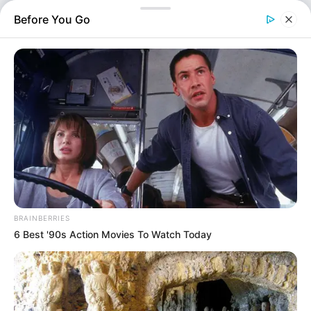
κρατικά Πανεπιστήμια. Τα νέα ιδρύματα, με έδρα την
Before You Go
Αθήνα και τη Θεσσαλονίκη, θα…
BRAINBERRIES
6 Best '90s Action Movies To Watch Today
Ελλάδα
Επιμέλεια
NT
Συντακτική Ομάδα
Δημοσίευση