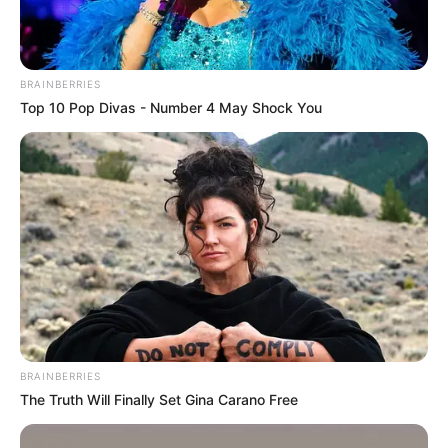
BRAINBERRIES
Top 10 Pop Divas - Number 4 May Shock You
Αυστηρή Διαδικασία Αξιολόγησης
BRAINBERRIES
The Truth Will Finally Set Gina Carano Free
Η αδειοδότηση προέκυψε κατόπιν θετικής