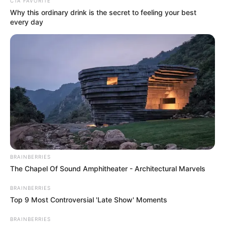
CTA FAVORITE
Why this ordinary drink is the secret to feeling your best
every day
Σε μια εξέλιξη-ορόσημο για την ανώτατη
BRAINBERRIES
The Chapel Of Sound Amphitheater - Architectural Marvels
εκπαίδευση στην Ελλάδα, το Υπουργείο
BRAINBERRIES
Παιδείας, Θρησκευμάτων και Αθλητισμού
Top 9 Most Controversial 'Late Show' Moments
ανακοίνωσε την έγκριση των πρώτων
BRAINBERRIES