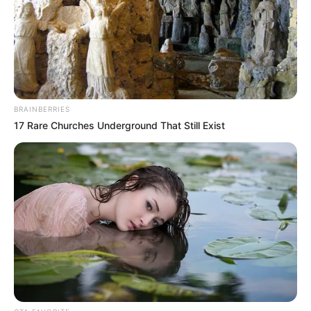
29/08/2025, 12:23 · 12:23 ΜΜ
Τελευταία ενημέρωση
29/08/2025, 12:24 · 12:24 ΜΜ
Κοινοποίησε άρθρο
BRAINBERRIES
17 Rare Churches Underground That Still Exist
Προσθήκη το
newstok.gr
στην Google
Ανακαλύψτε περισσότερα άρθρα στα αποτελέσματα
αναζήτησης.