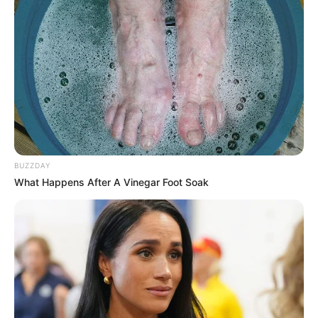
προγραμμάτων σπουδών που θα προσφέρει
κάθε πανεπιστήμιο, ώστε να διασφαλιστεί
πλήρως το ακαδημαϊκό επίπεδο και η
αντιστοιχία τους με τα διεθνή πρότυπα.
Η
Υπουργός Παιδείας, Θρησκευμάτων &
Αθλητισμού κα. Σοφία Ζαχαράκη
, προχώρησε
BUZZDAY
στην ακόλουθη δήλωση:
What Happens After A Vinegar Foot Soak
«
Ολοκληρώνουμε ένα ιστορικό βήμα, προς
όφελος των νεότερων γενεών της πατρίδας
μας. Η Εθνική Αρχή Ανώτατης Εκπαίδευσης
(ΕΘ.Α.Α.Ε.) στο πλαίσιο του θεσμικού της ρόλου
ενέκρινε τις αιτήσεις, οι οποίες πληρούν τις