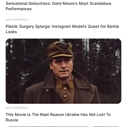
τεσσάρων αδειών εγκατάστασης και
Sensational Seductress: Demi Moore's Most Scandalous
Performances
λειτουργίας για μη κρατικά Πανεπιστήμια. Τα
νέα ιδρύματα, με έδρα την Αθήνα και τη
BRAINBERRIES
Plastic Surgery Splurge: Instagram Model's Quest For Barbie
Θεσσαλονίκη, θα υποδεχθούν τους πρώτους
Looks
φοιτητές τους από το ακαδημαϊκό έτος 2025-
2026, σηματοδοτώντας το τέλος του κρατικού
μονοπωλίου στην τριτοβάθμια εκπαίδευση.
Οι σχετικές αποφάσεις υπογράφηκαν από τον
αρμόδιο Υφυπουργό Παιδείας, κ. Νίκο
Παπαϊωάννου, μετά από μια αυστηρή
διαδικασία αξιολόγησης που διασφάλισε την
BRAINBERRIES
This Movie Is The Main Reason Ukraine Has Not Lost To
πλήρωση υψηλών ακαδημαϊκών και κτιριακών
Russia
προδιαγραφών.