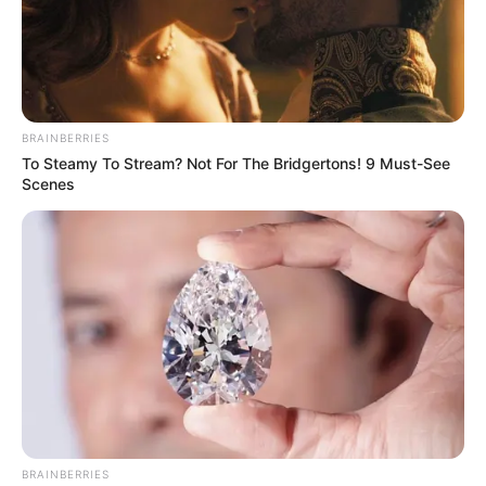
Ένας έλεγχος ρουτίνας στην Κακαβιά
οδήγησε στη σύλληψη φυγόποινου με
βαριά ποινή για υποθέσεις αλλοδαπών
BRAINBERRIES
To Steamy To Stream? Not For The Bridgertons! 9 Must-See
Scenes
Δείτε όλες τις τελευταίες
Ειδήσεις
από την Ελλάδα και
τον Κόσμο, τη στιγμή που συμβαίνουν, στο
Newstok.gr
.
BRAINBERRIES