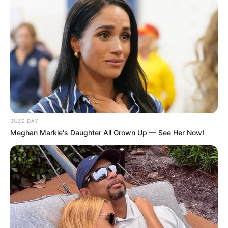
BUZZ DAY
Meghan Markle's Daughter All Grown Up — See Her Now!