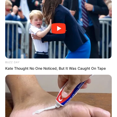
Κοινοποίησε άρθρο
Προσθήκη το
newstok.gr
στην Google
Ανακαλύψτε περισσότερα άρθρα στα αποτελέσματα
αναζήτησης.
BUZZ DAY
Kate Thought No One Noticed, But It Was Caught On Tape