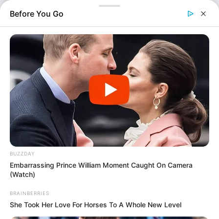
πορείας του…
Before You Go
BUZZDAY
Ελλάδα
Embarrassing Prince William Moment Caught On Camera
Επιμέλεια
NT
(Watch)
Κατερίνα Φούκα
Δημοσίευση
BRAINBERRIES
02/07/2025, 18:29 · 6:29 ΜΜ
She Took Her Love For Horses To A Whole New Level
Τελευταία ενημέρωση
02/07/2025, 18:29 · 6:29 ΜΜ