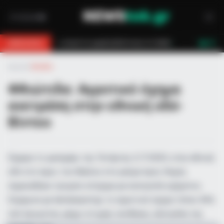
ά σε χαμηλή βλάστηση στο Βαθύ
Φωτιά σε εργοστάσιο ανακύκλωσης 
BREAKING
LIVE
Αρχική
»
Ελλάδα
Φθιώτιδα: Αγροτικό όχημα
ανετράπη στην εθνική οδό-
Βίντεο
Σήμερα το μεσημέρι της Τετάρτης 2/7/2025, στην εθνική
οδό στο ύψος του Μώλου στο ρεύμα προς Λαμία,
σημειώθηκε τροχαίο ατύχημα με ανατροπή οχήματος.
Σύμφωνα με lamiareport.gr, το αγροτικό όχημα τύπου 4Χ4,
υπό άγνωστες μέχρι στιγμής συνθήκες, εξετράπη της