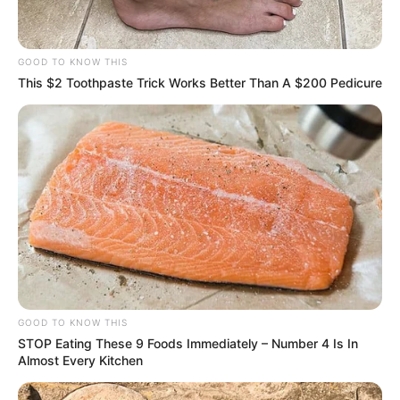
GOOD TO KNOW THIS
This $2 Toothpaste Trick Works Better Than A $200 Pedicure
GOOD TO KNOW THIS
STOP Eating These 9 Foods Immediately – Number 4 Is In
Almost Every Kitchen