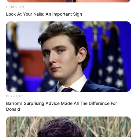
HABERION
Look At Your Nails: An Important Sign
BUZZ DAY
Barron's Surprising Advice Made All The Difference For
Donald