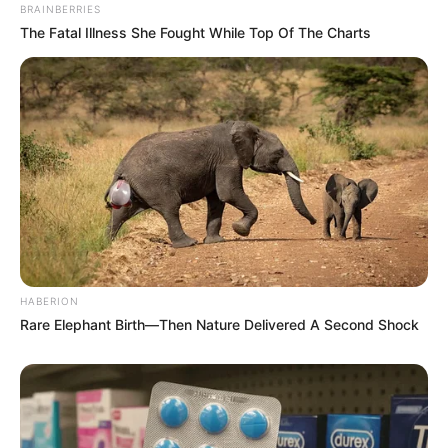
BRAINBERRIES
The Fatal Illness She Fought While Top Of The Charts
HABERION
Rare Elephant Birth—Then Nature Delivered A Second Shock