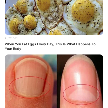
που έχασε τη ζωή του στη σύγκρουση
των ελικοπτέρων στην Ψάθα
Γιατί δεν υπήρχαν μικροσκοπικοί
δεινόσαυροι; – Τι αποκαλύπτουν νέες
έρευνες
BUZZ DAY
When You Eat Eggs Every Day, This Is What Happens To
Your Body
Δείτε όλες τις τελευταίες
Ειδήσεις
από την Ελλάδα και
τον Κόσμο, τη στιγμή που συμβαίνουν, στο
Newstok.gr
.