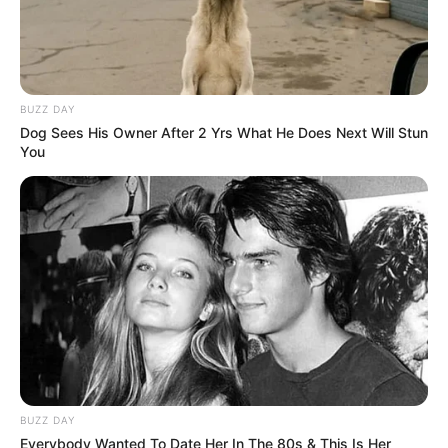
BUZZ DAY
Dog Sees His Owner After 2 Yrs What He Does Next Will Stun
You
BUZZ DAY
Everybody Wanted To Date Her In The 80s & This Is Her