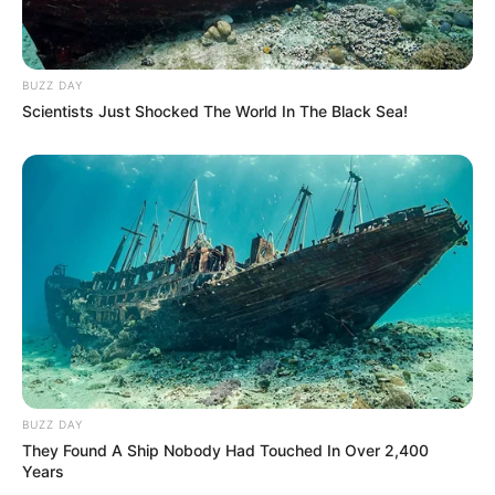
BUZZ DAY
Scientists Just Shocked The World In The Black Sea!
BUZZ DAY
They Found A Ship Nobody Had Touched In Over 2,400
Years