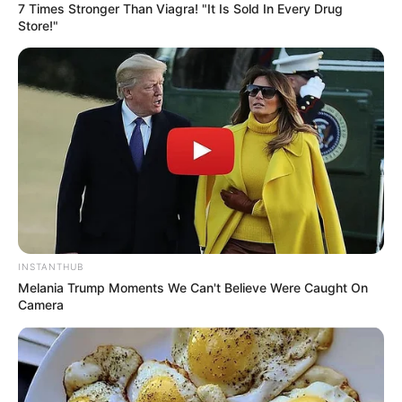
7 Times Stronger Than Viagra! "It Is Sold In Every Drug
Store!"
Τελευταία νέα
Εθνικό Κέντρο Αιμοδοσίας: Η προσφορά
δεν έχει εποχή αλλά αποτελεί μια
διαρκή θετική συνειδητή επιλογή
INSTANTHUB
Χαλκίδα: Διασώθηκε 30χρονη μετά από
Melania Trump Moments We Can't Believe Were Caught On
πτώση από την υψηλή γέφυρα –
Camera
Μεταφέρθηκε στο νοσοκομείο
Αριστοτέλης Δαμίγος: Σε κλίμα βαθιάς
οδύνης η αποτέφρωση του συντονιστή