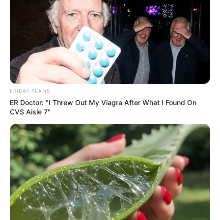
FRIDAY PLANS
ER Doctor: "I Threw Out My Viagra After What I Found On
CVS Aisle 7"