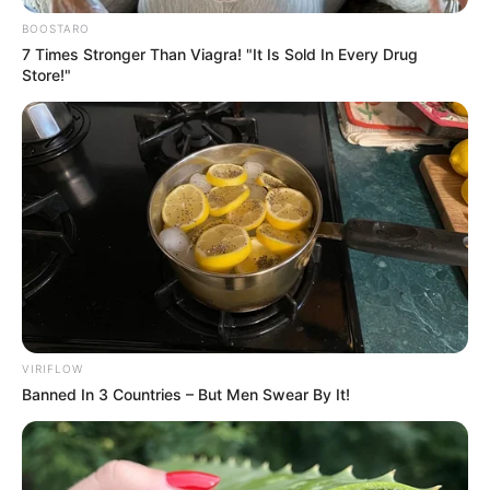
BOOSTARO
7 Times Stronger Than Viagra! "It Is Sold In Every Drug
Store!"
VIRIFLOW
Banned In 3 Countries – But Men Swear By It!