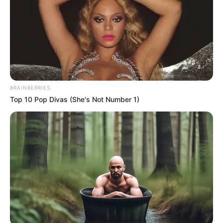
06/07/2025, 23:25 · 11:25 ΜΜ
Κοινοποίησε άρθρο
BRAINBERRIES
Προσθήκη το
newstok.gr
στην Google
Top 10 Pop Divas (She's Not Number 1)
Ανακαλύψτε περισσότερα άρθρα στα αποτελέσματα
αναζήτησης.