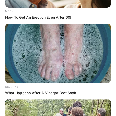
MEDVI
How To Get An Erection Even After 60!
BUZZDAY
What Happens After A Vinegar Foot Soak