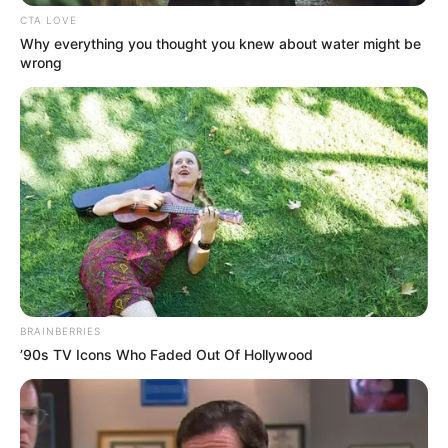
CTA LOVE
Why everything you thought you knew about water might be
wrong
Έκτακτα μέτρα για την αντιμετώπιση
της
θερμικής
BRAINBERRIES
καταπόνησης
των
εργαζομένων
του
ιδιωτικού
’90s TV Icons Who Faded Out Of Hollywood
τομέα
τη Δευτέρα 7 Ιουλίου 2025 ανακοίνωσε
το Υπουργείο Εργασίας και Κοινωνικής