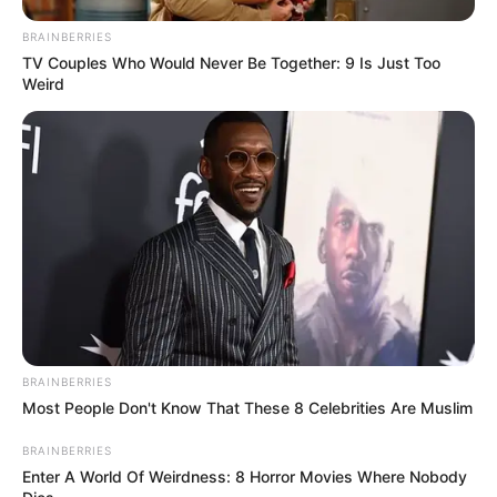
οικονομικές δραστηριότητες που αφορούν
BRAINBERRIES
σημαντικές και κοινωνικά κρίσιμες υποδομές
TV Couples Who Would Never Be Together: 9 Is Just Too
Weird
στους τομείς της υγείας, των μεταφορών και
της κοινής ωφέλειας (π.χ. υγειονομικές
μονάδες, ύδρευση, ηλεκτρισμός, αεροπορικές
μεταφορές, handling, θαλάσσιες, χερσαίες και
σιδηροδρομικές μεταφορές), υπό την
προϋπόθεση της λήψης των λοιπών τεχνικών
και οργανωτικών μέτρων της υπ’ αριθμ.
34666/03.06.2024 εγκυκλίου «Πρόληψη της
BRAINBERRIES
θερμικής καταπόνησης των εργαζομένων»
Most People Don't Know That These 8 Celebrities Are Muslim
(ΑΔΑ: ΡΓ1Ν46ΝΛΔΓ-ΩΟ6),
BRAINBERRIES
Enter A World Of Weirdness: 8 Horror Movies Where Nobody
συμπεριλαμβανομένης της οργάνωσης του