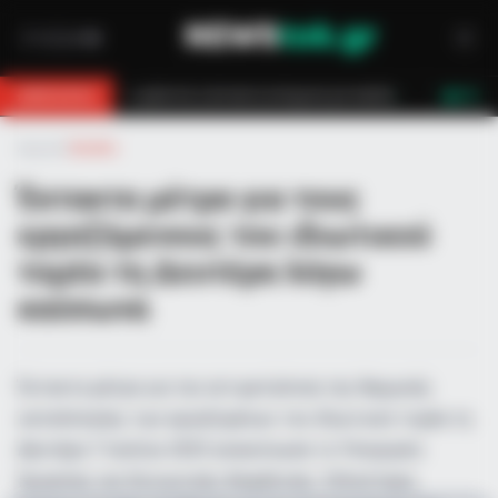
ίσχυση για παιδιά
Τραγωδία στο Γουδί: 53χρονη γυναίκα έχασε τη ζ
BREAKING
LIVE
Αρχική
»
Ελλάδα
Έκτακτα μέτρα για τους
εργαζόμενους του ιδιωτικού
τομέα τη Δευτέρα λόγω
καύσωνα
Έκτακτα μέτρα για την αντιμετώπιση της θερμικής
καταπόνησης των εργαζομένων του ιδιωτικού τομέα τη
Δευτέρα 7 Ιουλίου 2025 ανακοίνωσε το Υπουργείο
Εργασίας και Κοινωνικής Ασφάλισης. Ειδικότερα,