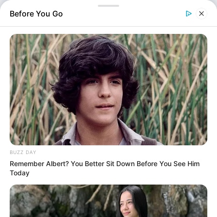
Before You Go
Ελλάδα
Επιμέλεια
BUZZ DAY
NT
Μαρίνα Βερούση
Remember Albert? You Better Sit Down Before You See Him
Δημοσίευση
Today
31/05/2026, 21:00 · 9:00 ΜΜ
Τελευταία ενημέρωση
31/05/2026, 21:00 · 9:00 ΜΜ