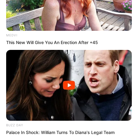
MEDVI
This New Will Give You An Erection After +45
BUZZ DAY
Palace In Shock: William Turns To Diana's Legal Team