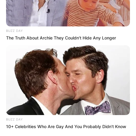
BUZZ DAY
The Truth About Archie They Couldn't Hide Any Longer
BUZZ DAY
10+ Celebrities Who Are Gay And You Probably Didn't Know