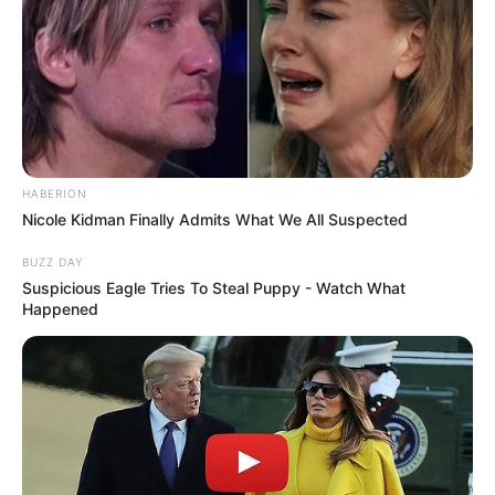
απομακρύνθηκε από τον τουρίστα ιδιοκτήτη
του και κολύμπησε προς τα ανοιχτά.
HABERION
Nicole Kidman Finally Admits What We All Suspected
BUZZ DAY
Suspicious Eagle Tries To Steal Puppy - Watch What
Happened
Το κατοικίδιο είχε απομακρυνθεί αρκετά από