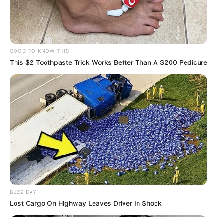
GOOD TO KNOW THIS
This $2 Toothpaste Trick Works Better Than A $200 Pedicure
BUZZ DAY
Lost Cargo On Highway Leaves Driver In Shock