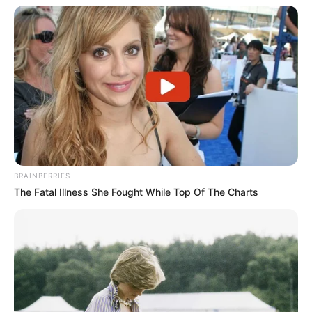
δεινόσαυροι; – Τι αποκαλύπτουν νέες
έρευνες
Δείτε όλες τις τελευταίες
Ειδήσεις
από την Ελλάδα και
τον Κόσμο, τη στιγμή που συμβαίνουν, στο
Newstok.gr
.
BRAINBERRIES
The Fatal Illness She Fought While Top Of The Charts