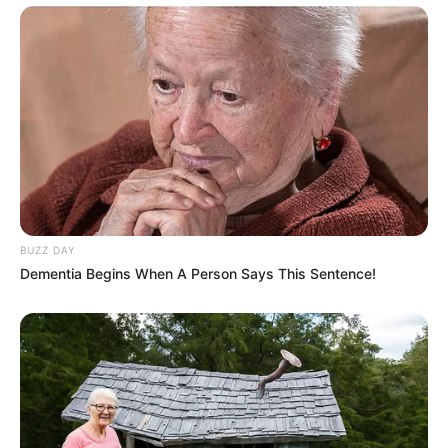
BUZZ DAY
Dementia Begins When A Person Says This Sentence!