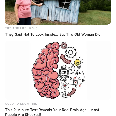
TIPS AND LIFE HACKS
They Said Not To Look Inside... But This Old Woman Did!
GOOD TO KNOW THIS
This 2-Minute Test Reveals Your Real Brain Age - Most
People Are Shocked!