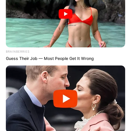
Κοινοποίησε άρθρο
Προσθήκη το
newstok.gr
στην Google
Ανακαλύψτε περισσότερα άρθρα στα αποτελέσματα
αναζήτησης.
BRAINBERRIES
Guess Their Job — Most People Get It Wrong