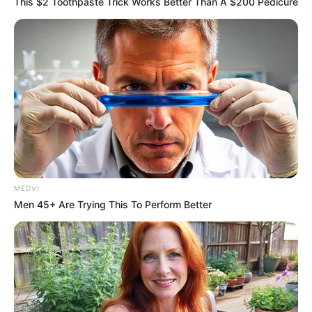
This $2 Toothpaste Trick Works Better Than A $200 Pedicure
MEDVI
Men 45+ Are Trying This To Perform Better