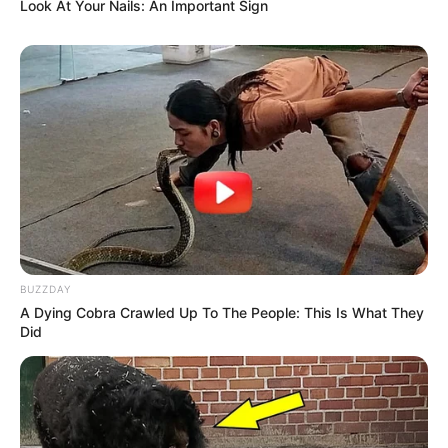
Look At Your Nails: An Important Sign
Θλίψη στην Καστοριά: Βρήκαν νεκρή από
πυροβολισμό μια τεράστια αρκούδα 300
κιλών
Χειροπέδες σε 49χρονο φυγόδικο της
ρωσόφωνης μαφίας στην Αθήνα
Σπείρα είχε στήσει υπερσύγχρονα
εργαστήρια κάνναβης στην Αττική και
πουλούσε ναρκωτικά μέχρι και στην
Πανεπιστημιούπολη
BUZZDAY
A Dying Cobra Crawled Up To The People: This Is What They
Did
Δείτε όλες τις τελευταίες
Ειδήσεις
από την Ελλάδα και
τον Κόσμο, τη στιγμή που συμβαίνουν, στο
Newstok.gr
.