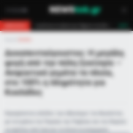
ο στη Θάσο: Η κλήση στο 112 και η έγκαιρη επέμβαση των πυροσβεστών τον 
BREAKING
LIVE
Αρχική
»
Ελλάδα
Δεκαπενταύγουστος: Η μεγάλη
φυγή από την πόλη ξεκίνησε –
Ασφυκτικά γεμάτα τα πλοία,
στο 100% η πληρότητα για
Κυκλάδες
Κορυφώνεται η έξοδος των αδειούχων του Αυγούστου,
με τα λιμάνια του Πειραιά, της Ραφήνας και του Λαυρίου
να σφύζουν από ζωή και τα πλοία να αναχωρούν