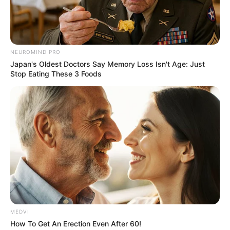
NEUROMIND PRO
Japan's Oldest Doctors Say Memory Loss Isn't Age: Just
Stop Eating These 3 Foods
Κορυφώνεται η έξοδος των αδειούχων του
MEDVI
Αυγούστου, με τα λιμάνια του Πειραιά, της
How To Get An Erection Even After 60!