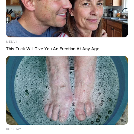
MEDVI
This Trick Will Give You An Erection At Any Age
BUZZDAY