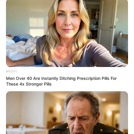
Ελλάδα
Επιμέλεια
NT
Συντακτική Ομάδα
Δημοσίευση
12/08/2025, 08:51 · 8:51 ΠΜ
Τελευταία ενημέρωση
12/08/2025, 08:51 · 8:51 ΠΜ
Κοινοποίησε άρθρο
MEDVI
Men Over 40 Are Instantly Ditching Prescription Pills For
These 4x Stronger Pills
Προσθήκη το
newstok.gr
στην Google
Ανακαλύψτε περισσότερα άρθρα στα αποτελέσματα
αναζήτησης.