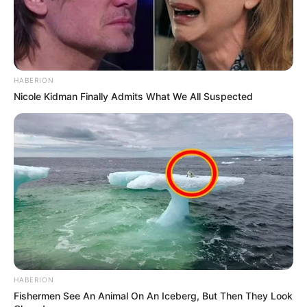
HABERION
Nicole Kidman Finally Admits What We All Suspected
HABERION
Fishermen See An Animal On An Iceberg, But Then They Look