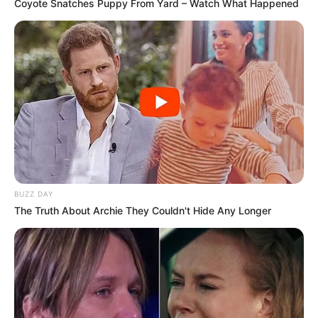
Coyote Snatches Puppy From Yard – Watch What Happened
BUZZ DAY
The Truth About Archie They Couldn't Hide Any Longer