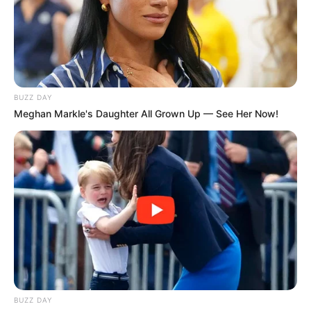
επιβεβαιώνοντας την επικινδυνότητά τους στο
τιμόνι.
BUZZ DAY
Meghan Markle's Daughter All Grown Up — See Her Now!
BUZZ DAY