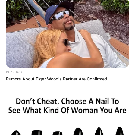
29/05/2026, 16:43 · 4:43 ΜΜ
Κοινοποίησε άρθρο
Προσθήκη το
newstok.gr
στην Google
Ανακαλύψτε περισσότερα άρθρα στα αποτελέσματα
αναζήτησης.
BUZZ DAY
Rumors About Tiger Wood's Partner Are Confirmed