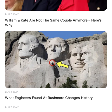
BUZZ DAY
William & Kate Are Not The Same Couple Anymore – Here's
Why!
BUZZ DAY
What Engineers Found At Rushmore Changes History
BUZZ DAY