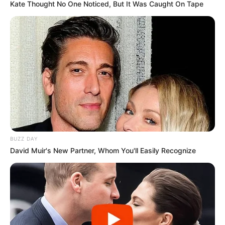
Kate Thought No One Noticed, But It Was Caught On Tape
BUZZ DAY
David Muir's New Partner, Whom You'll Easily Recognize
Τελευταία νέα
Θεσσαλονίκη: Τι αλλάζει στις
λεωφορειακές γραμμές με τη
λειτουργία της επέκτασης του Μετρό