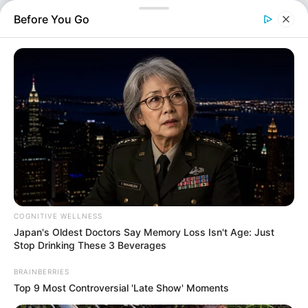
παρέμβει, ξυλοκοπώντας τον στη…
Before You Go
COGNITIVE WELLNESS
Japan's Oldest Doctors Say Memory Loss Isn't Age: Just
Ελλάδα
Stop Drinking These 3 Beverages
Επιμέλεια
NT
Συντακτική Ομάδα
BRAINBERRIES
Δημοσίευση
29/05/2026, 16:42 · 4:42 ΜΜ
Top 9 Most Controversial 'Late Show' Moments
Τελευταία ενημέρωση