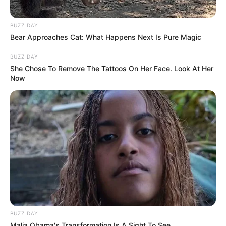
BUZZ DAY
Bear Approaches Cat: What Happens Next Is Pure Magic
BUZZ DAY
She Chose To Remove The Tattoos On Her Face. Look At Her
Now
BUZZ DAY
Malia Obama's Transformation Is A Sight To See