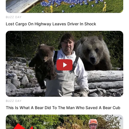
BUZZ DAY
Lost Cargo On Highway Leaves Driver In Shock
BUZZ DAY
This Is What A Bear Did To The Man Who Saved A Bear Cub