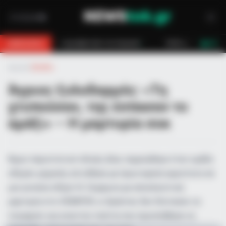
έσωσαν!
Επίδομα 150€: Πότε πληρώνεται η έκτακτη ενίσχυση για παιδ
BREAKING
LIVE
Αρχική
»
Ελλάδα
Άγριος ξυλοδαρμός: «Τη
χτυπούσαν, της έσπασαν το
αμάξι» – Η μαρτυρία σοκ
Άγριο περιστατικό οδικής βίας σημειώθηκε όταν ομάδα
οδηγών μηχανής επιτέθηκε με πρωτοφανή αγριότητα σε
μια γυναίκα οδηγό ΙΧ. Σύμφωνα με αποκλειστική
μαρτυρία στο DEBATER, οι δράστες δεν δίστασαν να
στραφούν και εναντίον πολίτη που προσπάθησε να