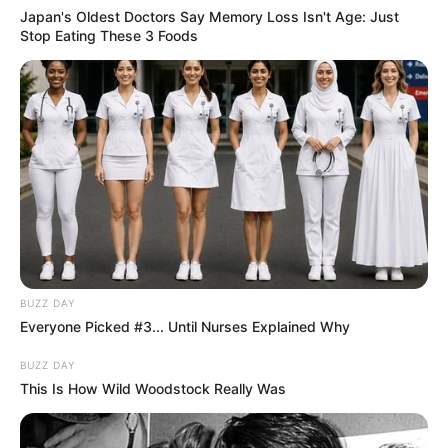
Japan's Oldest Doctors Say Me​mory Lo​ss Isn't Age: Just
Stop Eating These 3 Foods
BUZZ DAY
Everyone Picked #3... Until Nurses Explained Why
BUZZ DAY
This Is How Wild Woodstock Really Was