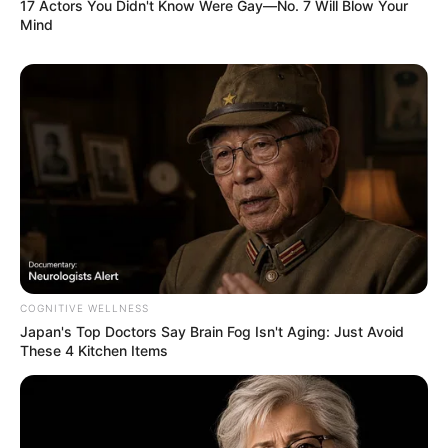
17 Actors You Didn't Know Were Gay—No. 7 Will Blow Your
Mind
COGNITIVE WELLNESS
Japan's Top Doctors Say Bra​in Fo​g Isn't Aging: Just Avoid
These 4 Kitchen Items