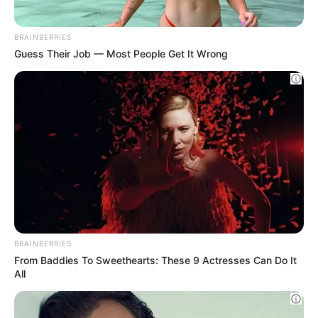
03
ΕΛΛΆΔΑ
Σοβαρό τροχαίο ατύχημα στην Εύβοια με
BRAINBERRIES
τραυματίες – Αυτοκίνητο έπεσε από μεγάλο
Guess Their Job — Most People Get It Wrong
ύψος στον δρόμο Προκόπι – Ψαχνά (ΦΩΤΟ –
ΒΙΝΤΕΟ)
·
1 min read
04
ΑΣΤΥΝΟΜΙΚΆ
Απάτη- μαμούθ σε βάρος του ΕΟΠΥΥ: Δύο γιατροί
και τρεις φαρμακοποιοί προφυλακίστηκαν
20/09/2024, 18:16
·
1 min read
05
ΑΣΤΥΝΟΜΙΚΆ
Θύμα εκβιασμού έπεσε ανήλικος – Άγνωστος
κοινοποίησε προσωπικές του στιγμές
BRAINBERRIES
21/09/2024, 13:19
·
1 min read
From Baddies To Sweethearts: These 9 Actresses Can Do It
All
NEWSLETTER