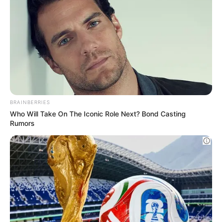
Οι σημαντικότερες ειδήσεις κάθε πρωί.
ΕΓΓΡΑΦΉ
POPULAR TOPICS
BRAINBERRIES
Who Will Take On The Iconic Role Next? Bond Casting
Featured
Τροχαίο
Θεσσαλονίκη
Φωτιά
Εύβοια
Rumors
Κρήτη
Σύλληψη
Πάτρα
Τέμπη
Παναθηναϊκά νέα σήμερα
Ληστεία
Καιρός
Κυριάκος Μητσοτάκης
Δολοφονία
Παναθηναϊκός
Χανιά
Αστυνομία
Βόλος
Θέματα
ΗΠΑ