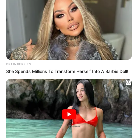
Η «κρυφή» κόντρα Μενδώνη και Κεφαλογιάννη
TRENDING NOW
01
BRAINBERRIES
ΑΣΤΥΝΟΜΙΚΆ
Ανήλικος έγινε στόχος απατεώνων – Μετά από
She Spends Millions To Transform Herself Into A Barbie Doll!
επιχείρηση της ΕΛΑΣ συνελήφθη 63χρονη που
προσπάθησε να τον εξαπατήσει τηλεφωνικά
21/09/2024, 19:06
·
1 min read
02
ΑΣΤΥΝΟΜΙΚΆ
Ζωγράφου: Συνελήφθη δραπέτης φυλακών από
την άμεση δράση μετά από καταδίωξη – Βγήκε
από τη φυλακή και έκλεβε αυτοκίνητα
·
1 min read