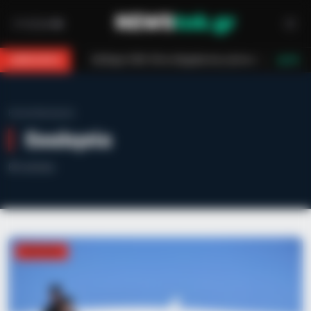
: Πότε πληρώνεται η έκτακτη ενίσχυση για παιδιά
Τραγωδία στο Γουδ
BREAKING
LIVE
Home
/
Εκκλησία
Εκκλησία
84 articles
ΕΚΚΛΗΣΊΑ