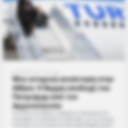
05/05/2026, 00:21
·
1 min read
Μια ιστορική συνάντηση στην
Αθήνα: Η θερμή υποδοχή του
Πατριάρχη από τον
Αρχιεπίσκοπο
Στο κέντρο της Αθήνας στράφηκε το εκκλησιαστικό
ενδιαφέρον το απόγευμα της Δευτέρας, με την επίσημη
επίσκεψη του Οικουμενικού Πατριάρχη Βαρθολομαίου