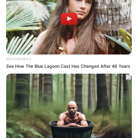
BRAINBERRIES
Ο Ευριπίδης Στυλιανίδης και το «αντάρτικο» της
See How The Blue Lagoon Cast Has Changed After 46 Years
Αναθεώρησης του Συντάγματος
Ο ΠΛΗΡΟΦΟΡΙΟΔΌΤΗΣ