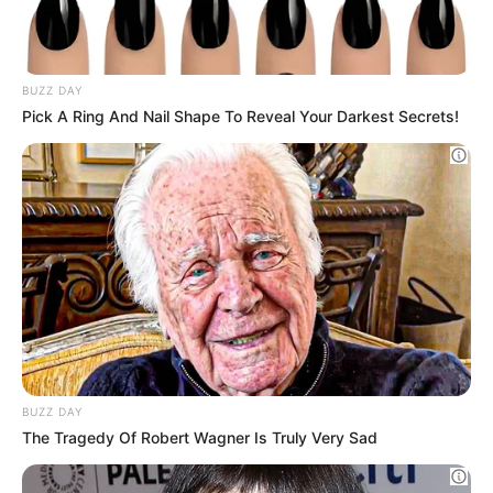
Καλύπτετε θέματα που αφορούν επιδόματα και
+
παροχές;
BUZZ DAY
Pick A Ring And Nail Shape To Reveal Your Darkest Secrets!
+
Το site διαθέτει ενότητα για διεθνή επικαιρότητα;
+
Υπάρχει κάλυψη για τον Αθλητισμό;
+
Μπορώ να διαβάσω νέα που αφορούν την Υγεία;
Ενημερώνετε για πολιτιστικές εκδηλώσεις και
+
τέχνες;
BUZZ DAY
The Tragedy Of Robert Wagner Is Truly Very Sad