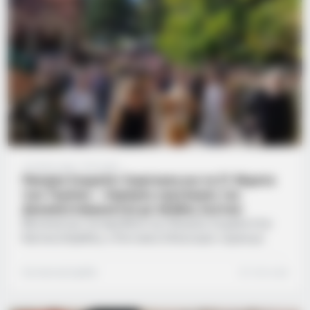
πολίτης,…
12 μήνες ago
·
1 min read
Παναγία Σουμελά: Συγκίνηση για τα 21 θύματα
των Τεμπών – Λαμπρός εορτασμός του
Δεκαπενταύγουστου με πλήθος πιστών
Με επίκεντρο την Ιερά Μονή της Παναγίας Σουμελά στην
Καστανιά Ημαθίας, ο Ποντιακός Ελληνισμός τίμησε με
θρησκευτική λαμπρότητα την Κοίμηση της Θεοτόκου,
παρουσία πλήθους πιστών και εκπροσώπων της
Συντακτική Ομάδα
1 min read
πολιτικής και στρατιωτικής ηγεσίας. Στο πανηγυρικό
αρχιερατικό συλλείτουργο που τελέστηκε το πρωί της