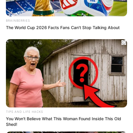
+
Σχετικά με το Newstok
BRAINBERRIES
The World Cup 2026 Facts Fans Can't Stop Talking About
Ειδήσεις
—
Συχνές Ερωτήσεις
+
Ποιες ειδήσεις καλύπτει καθημερινά το Newstok;
+
Πόσο γρήγορα δημοσιεύονται οι έκτακτες ειδήσεις;
Προσφέρετε ενημέρωση για την Πολιτική και την
+
Οικονομία;
+
Πού μπορώ να διαβάσω για το πολιτικό παρασκήνιο;
TIPS AND LIFE HACKS
You Won't Believe What This Woman Found Inside This Old
Shed!
Δημοσιεύετε άρθρα γνώμης και αναλύσεις για την
+