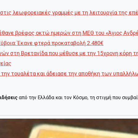
ι στις λεωφορειακές γραμμές με τη λειτουργία της ε
έθανε βρέφος οκτώ ημερών στη ΜΕΘ του «Άγιος Ανδρ
Εύβοια: Έκανε φτερά προκαταβολή 2.480€
νών στη Βρετανίδα που μέθυσε με την 15χρονη κόρη τ
γείας
 την τουαλέτα και άδειασε την αποθήκη των υπαλλήλω
ιδήσεις
από την Ελλάδα και τον Κόσμο, τη στιγμή που συμβα