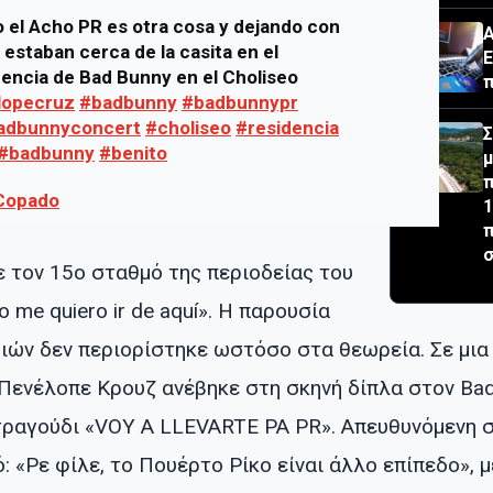
 el Acho PR es otra cosa y dejando con
Α
 estaban cerca de la casita en el
Ε
dencia de Bad Bunny en el Choliseo
π
lopecruz
#badbunny
#badbunnypr
adbunnyconcert
#choliseo
#residencia
Σ
#badbunny
#benito
μ
π
 Copado
1
π
σ
 τον 15ο σταθμό της περιοδείας του
 me quiero ir de aquí». Η παρουσία
ιών δεν περιορίστηκε ωστόσο στα θεωρεία. Σε μια
 Πενέλοπε Κρουζ ανέβηκε στη σκηνή δίπλα στον Bad
τραγούδι «VOY A LLEVARTE PA PR». Απευθυνόμενη στ
 «Ρε φίλε, το Πουέρτο Ρίκο είναι άλλο επίπεδο», μ