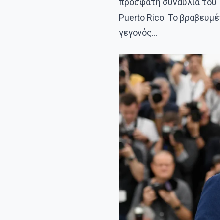
πρόσφατη συναυλία του 
Puerto Rico. Το βραβευμ
γεγονός…