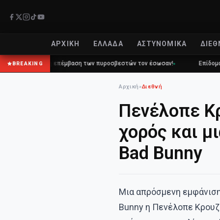
ΑΡΧΙΚΉ
ΕΛΛΆΔΑ
ΑΣΤΥΝΟΜΙΚΆ
ΔΙΕΘ
έγκαιρη επέμβαση των πυροσβεστών τον έσωσαν!
Επίδομα 150€: Πότε π
BREAKING
Αρχική
»
Διεθνή
Πενέλοπε Κ
χορός και μ
Bad Bunny
Μια απρόσμενη εμφάνιση
Bunny η Πενέλοπε Κρουζ 