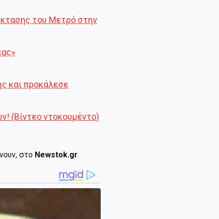
πέκτασης του Μετρό στην
έας»
ης και προκάλεσε
ν! (Βίντεο ντοκουμέντο)
ίνουν, στο
Newstok.gr
.