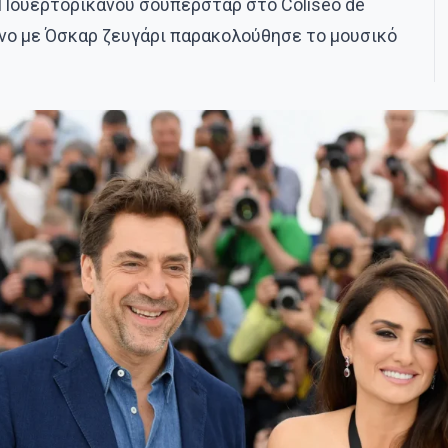
Πουερτορικανού σούπερσταρ στο Coliseo de
ένο με Όσκαρ ζευγάρι παρακολούθησε το μουσικό