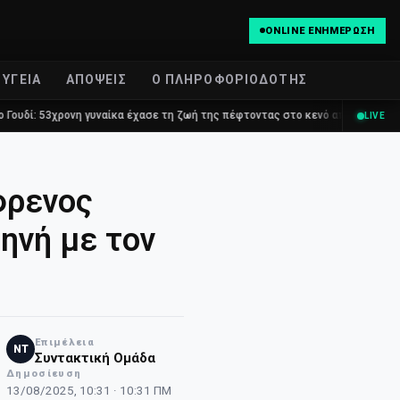
ONLINE ΕΝΗΜΈΡΩΣΗ
ΥΓΕΊΑ
ΑΠΌΨΕΙΣ
Ο ΠΛΗΡΟΦΟΡΙΟΔΌΤΗΣ
ονη γυναίκα έχασε τη ζωή της πέφτοντας στο κενό από τον πέμπτο όροφο πολ
LIVE
φρενος
ηνή με τον
Επιμέλεια
NT
Συντακτική Ομάδα
Δημοσίευση
13/08/2025, 10:31 · 10:31 ΠΜ