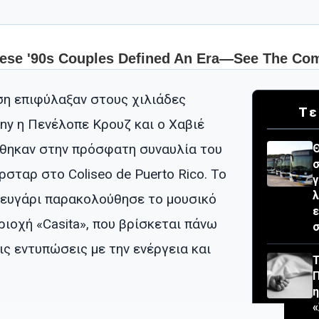
η επιφύλαξαν στους χιλιάδες
Τε
ny η Πενέλοπε Κρουζ και ο Χαβιέ
έθηκαν στην πρόσφατη συναυλία του
Θ
σ
ταρ στο Coliseo de Puerto Rico. Το
γ
λ
ευγάρι παρακολούθησε το μουσικό
ε
ριοχή «Casita», που βρίσκεται πάνω
σ
ις εντυπώσεις με την ενέργεια και
Τ
«