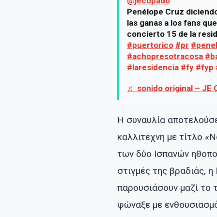
@jecopado
Penélope Cruz diciendo
las ganas a los fans que
concierto 15 de la resi
#puertorico
#pr
#pene
#achopresotracosa
#b
#laresidencia
#fy
#fyp
♬ sonido original – JE
Η συναυλία αποτελούσε
καλλιτέχνη με τίτλο «No
των δύο Ισπανών ηθοπο
στιγμές της βραδιάς, η
παρουσιάσουν μαζί το 
φώναξε με ενθουσιασμό: