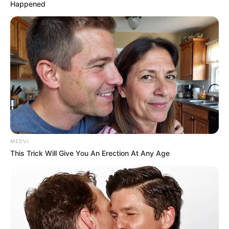
Happened
MEDVI
This Trick Will Give You An Erection At Any Age