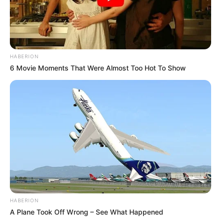
HABERION
6 Movie Moments That Were Almost Too Hot To Show
HABERION
A Plane Took Off Wrong – See What Happened