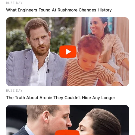
BUZZ DAY
What Engineers Found At Rushmore Changes History
BUZZ DAY
The Truth About Archie They Couldn't Hide Any Longer