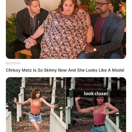
δήλωσε ότι η ομοσπονδιακή αστυνομία
υποστηρίζει ενεργά τις έρευνες στο σημείο.
Η ανταποκρίτρια του ABC News, Σελίνα Ουάνγκ,
κατέγραψε τη στιγμή της επίθεσης ενώ
ετοιμαζόταν για ζωντανή σύνδεση. Οι
BUZZDAY
δημοσιογράφοι, ακούγοντας τουλάχιστον 20
Chrissy Metz Is So Skinny Now And She Looks Like A Model
πυροβολισμούς, έλαβαν εντολή να τρέξουν
στην αίθουσα Τύπου για κάλυψη. Τουρίστες
που βρίσκονταν στην περιοχή περιέγραψαν τον
πανικό που ακολούθησε. Στρατιωτικοί της
Εθνοφρουράς και αστυνομικές δυνάμεις
απέκλεισαν άμεσα την περιοχή. Αξίζει να