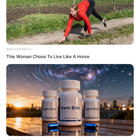
Σύνοψη άρθρου
Τα βασικά σημεία της είδησης
Ένας ένοπλος έπεσε νεκρός από πυρά της
Μυστικής Υπηρεσίας έξω από τον Λευκό Οίκο.
Κατά τη διάρκεια της ανταλλαγής πυρών
BRAINBERRIES
τραυματίστηκε κρίσιμα ένας ανυποψίαστος
This Woman Chose To Live Like A Horse
περαστικός.
Ακούστηκαν τουλάχιστον 20 πυροβολισμοί, με
τους δημοσιογράφους να τρέχουν να καλυφθούν
στην αίθουσα Τύπου.
Ο πρόεδρος Ντόναλντ Τραμπ βρισκόταν εντός της
προεδρικής κατοικίας την ώρα της επίθεσης.
Ισχυρές δυνάμεις της αστυνομίας, της
Εθνοφρουράς και του FBI έχουν αποκλείσει την
ευρύτερη περιοχή.