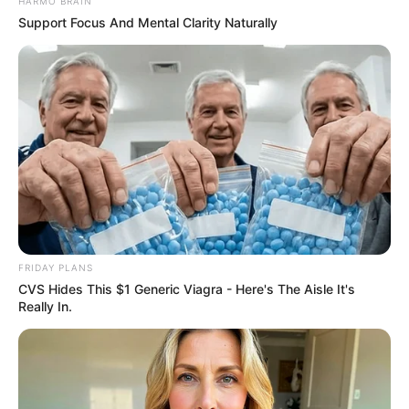
HARMO BRAIN
Η επιμέλεια της στήλης γίνεται από την συντακτική ομάδα
Support Focus And Mental Clarity Naturally
Κοινοποίησε άρθρο
Προσθήκη το
newstok.gr
στην Google
Ανακαλύψτε περισσότερα άρθρα στα αποτελέσματα
αναζήτησης.
FRIDAY PLANS
CVS Hides This $1 Generic Viagra - Here's The Aisle It's
Really In.