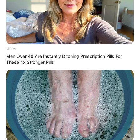
MEDVI
Men Over 40 Are Instantly Ditching Prescription Pills For
These 4x Stronger Pills
Σκηνές χάους εκτυλίχθηκαν το βράδυ του
Σαββάτου σε απόσταση αναπνοής από τον
Λευκό Οίκο, όταν ένας ένοπλος άνοιξε πυρ,
προκαλώντας την άμεση και θανατηφόρα
αντίδραση της Μυστικής Υπηρεσίας (Secret