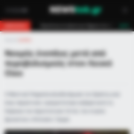
18χρονο στη Θάσο: Η κλήση στο 112 και η έγκαιρη επέμβαση των πυροσβεστώ
BREAKING
LIVE
Αρχική
»
Διεθνή
Νεκρός ένοπλος μετά από
πυροβολισμούς στον Λευκό
Οίκο
Η Μυστική Υπηρεσία εξουδετέρωσε τον δράστη, ενώ
ένας περαστικός τραυματίστηκε σοβαρά κατά τη
διάρκεια του περιστατικού. Εντός του κτιρίου
βρισκόταν ο Ντόναλντ Τραμπ.