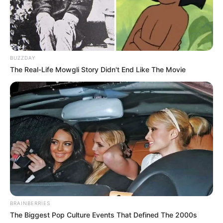
BUZZDAY
The Real-Life Mowgli Story Didn't End Like The Movie
BRAINBERRIES
The Biggest Pop Culture Events That Defined The 2000s