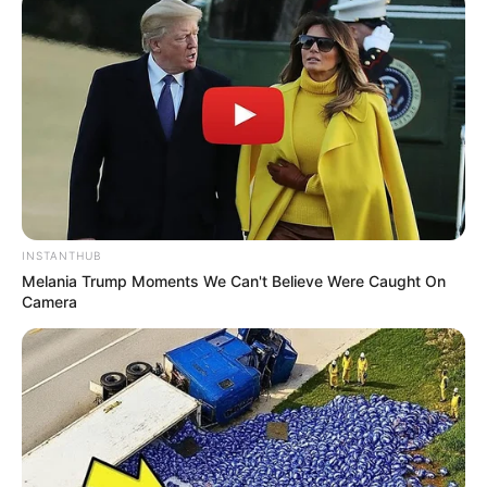
εμάς.
Τι ήταν αυτό;…Δεν μπορεί να αποκλείσεις
ότι κατευθυνόταν στην αποστολή του προέδρου
μου ή στην αποστολή ενός ξένου
φιλοξενούμενου»
, δήλωσε ο
Ιχόρ Ζόβκβα
,
υψηλόβαθμος ουκρανός διπλωματικός σύμβουλος,
σε συνέντευξη στο
CNN
INSTANTHUB
Melania Trump Moments We Can't Believe Were Caught On
Camera
Πηγή:
ΑΠΕ-ΜΠΕ