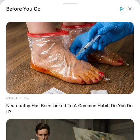
αντιπροσωπεία του Ουκρανού προέδρου Βολοντίμιρ
Before You Go
Ζελέσνκι κατά τη χθεσινή πυραυλική επίθεση στο λιμάνι
της Οδησσού, γιατί αν τη…
NERVE FLOW
Neuropathy Has Been Linked To A Common Habit. Do You Do
It?
Διεθνή