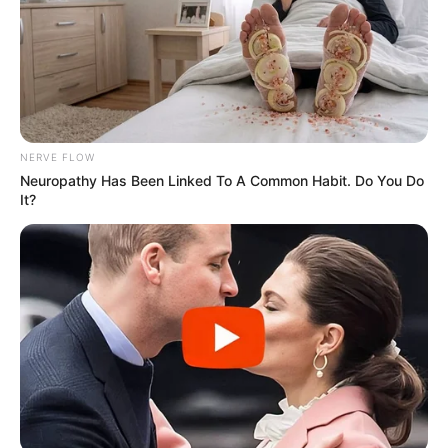
NERVE FLOW
Neuropathy Has Been Linked To A Common Habit. Do You Do
It?