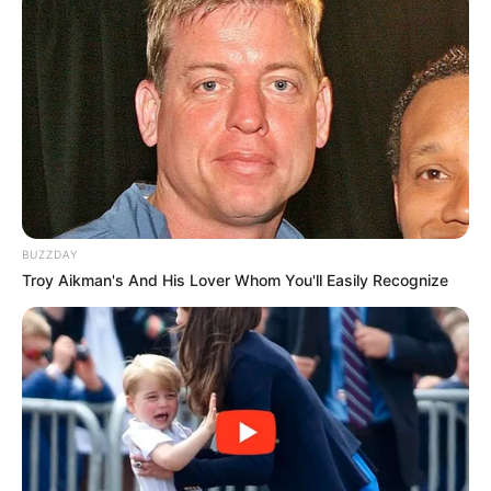
BUZZDAY
Troy Aikman's And His Lover Whom You'll Easily Recognize