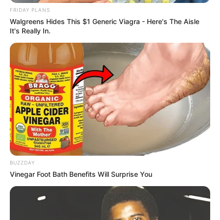
FRIDAY PLANS
Walgreens Hides This $1 Generic Viagra - Here's The Aisle
It's Really In.
BUZZDAY
Vinegar Foot Bath Benefits Will Surprise You
Σε ένα ρεσιτάλ κυνισμού, ο Ντμίτρι
Μεντβέντεφ, αντιπρόεδρος του Συμβουλίου
Ασφαλείας τη Ρωσίας, και στενός συνεργάτης