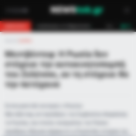
σιο ανακύκλωσης στο Μαρκόπουλο
Αγωνία στο Λασίθι: Μεγάλη κινητ
BREAKING
LIVE
Αρχική
»
Διεθνή
Μεντβέντεφ: Η Ρωσία δεν
στόχευε την αυτοκινητοπομπή
του Ζελένσκι, αν τη στόχευε θα
την πετύχαινε
Σε ένα ρεσιτάλ κυνισμού, ο Ντμίτρι
Μεντβέντεφ, αντιπρόεδρος του Συμβουλίου Ασφαλείας
τη Ρωσίας, και στενός συνεργάτης του Ρώσου
προέδρου, δήλωσε σήμερα ότι η Ρωσία δεν στόχευε την