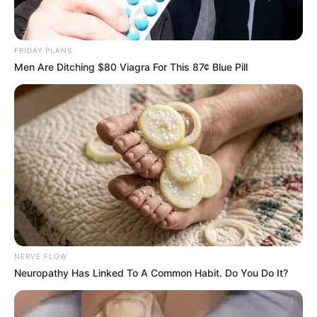
FRIDAY PLANS
Men Are Ditching $80 Viagra For This 87¢ Blue Pill
NERVE FLOW
Neuropathy Has Linked To A Common Habit. Do You Do It?