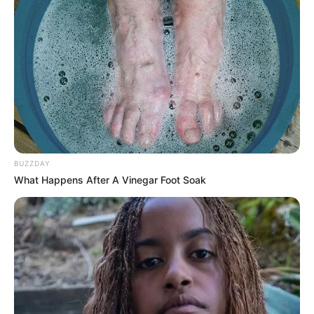
μήνυμα είναι ένα και απλό, κανέναν δεν
θα αφήσουμε αβοήθητο ”
Δείτε όλες τις τελευταίες
Ειδήσεις
από την Ελλάδα και
τον Κόσμο, τη στιγμή που συμβαίνουν, στο
Newstok.gr
.
BUZZDAY
What Happens After A Vinegar Foot Soak