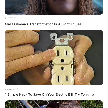
BUZZDAY
Malia Obama's Transformation Is A Sight To See
BUZZ DAY
1 Simple Hack To Save On Your Electric Bill (Try Tonight)