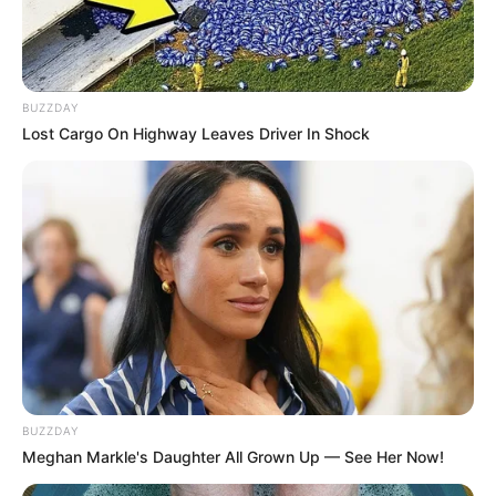
Τελευταία νέα
ΗΠΑ: Πώς τα πούμα μειώνουν τα
BUZZDAY
τροχαία – Τι αποκαλύπτει νέα
Lost Cargo On Highway Leaves Driver In Shock
επιστημονική μελέτη
Μάλια: 42χρονη Ολλανδή έχασε τη ζωή
της μετά από πτώση από σκάφος
Μάρκος Σεφερλής: ” Πρόσωπα που είναι
στην επικαιρότητα θα γίνουν και
αντικείμενο σάτιρας, πάντα με καλή
διάθεση – Δεν έχω κάτι μαζί τους, ούτε
εμμονή ”
BUZZDAY
Κώστας Κατσαφάδος για πυρόπληκτους:
Meghan Markle's Daughter All Grown Up — See Her Now!
” Μέχρι αύριο θα έχουν ολοκληρωθεί οι
αυτοψίες στο Πόρτο Γερμενό – Το