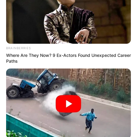
Κοινοποίησε άρθρο
Προσθήκη το
newstok.gr
στην Google
Ανακαλύψτε περισσότερα άρθρα στα αποτελέσματα
αναζήτησης.
BRAINBERRIES
Where Are They Now? 9 Ex-Actors Found Unexpected Career
Paths
Καίριο πλήγμα στα κυκλώματα διακίνησης
ναρκωτικών ουσιών κατάφεραν τα στελέχη της