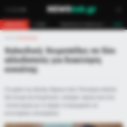
 στο βουνό για 18χρονο στη Θάσο: Η κλήση στο 112 και η έγκαιρη επέμβαση
BREAKING
LIVE
Αρχική
»
Αστυνομικά
Χαλκιδική: Χειροπέδες σε δύο
αλλοδαπούς για διακίνηση
κοκαΐνης
Στη φάκα της Δίωξης Ναρκωτικών Πολυγύρου έπεσαν
δύο άτομα που διοχέτευαν «σκληρά» ναρκωτικά στην
τοπική αγορά, με τις Αρχές να προχωρούν σε
εκτεταμένες κατασχέσεις.