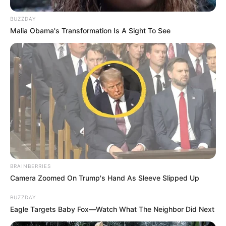
Στο εσωτερικό του σπιτιού τους
BUZZDAY
αποκαλύφθηκε το πλήρες μέγεθος της
Malia Obama's Transformation Is A Sight To See
παράνομης δραστηριότητάς τους. Εκεί, οι
άνδρες της ΕΛ.ΑΣ. εντόπισαν και προχώρησαν
στην κατάσχεση μίας μεγαλύτερης
συσκευασίας που περιείχε κοκαΐνη συνολικού
βάρους 47,8 γραμμαρίων. Στον ίδιο χώρο
βρέθηκε και κατασχέθηκε μία ηλεκτρονική
ζυγαριά ακριβείας, εργαλείο απαραίτητο για
τον διαχωρισμό και τη ζύγιση των δόσεων,
BRAINBERRIES
Camera Zoomed On Trump's Hand As Sleeve Slipped Up
επιβεβαιώνοντας τον ρόλο τους στην αλυσίδα
BUZZDAY
της εμπορίας.
Eagle Targets Baby Fox—Watch What The Neighbor Did Next