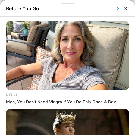
Before You Go
Αστυνομικά
Επιμέλεια
NT
Σωτήρης Μπαρσάκης
MEDVI
Δημοσίευση
Men, You Don't Need Viagra If You Do This Once A Day
31/05/2026, 16:24 · 4:24 ΜΜ
Τελευταία ενημέρωση
31/05/2026, 16:24 · 4:24 ΜΜ