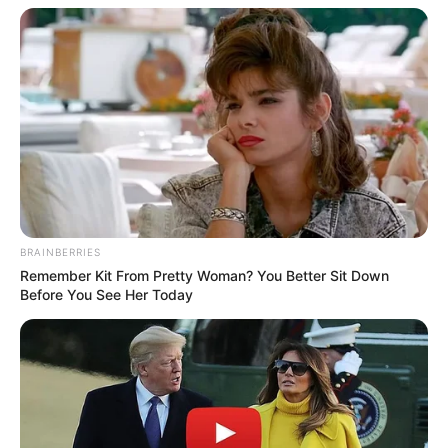
Χειροπέδες σε 49χρονο φυγόδικο της
ρωσόφωνης μαφίας στην Αθήνα
Σπείρα είχε στήσει υπερσύγχρονα
εργαστήρια κάνναβης στην Αττική και
πουλούσε ναρκωτικά μέχρι και στην
Πανεπιστημιούπολη
Ταυτοποιήθηκε η 57χρονη γυναίκα που
βρέθηκε νεκρή σε σπηλιά στον
BRAINBERRIES
Λυκαβηττό – Πτώση από ύψος δείχνουν
Remember Kit From Pretty Woman? You Better Sit Down
τα ευρήματα
Before You See Her Today
Δείτε όλες τις τελευταίες
Ειδήσεις
από την Ελλάδα και
τον Κόσμο, τη στιγμή που συμβαίνουν, στο
Newstok.gr
.