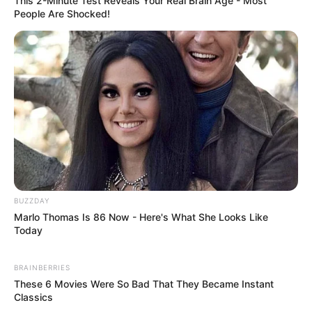
This 2-Minute Test Reveals Your Real Brain Age - Most
People Are Shocked!
BUZZDAY
Marlo Thomas Is 86 Now - Here's What She Looks Like
Today
BRAINBERRIES
These 6 Movies Were So Bad That They Became Instant
Classics