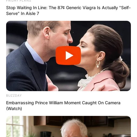
FRIDAY PLANS
Η επιμέλεια της στήλης γίνεται από την συντακτική ομάδα
Stop Waiting In Line: The 87¢ Generic Viagra Is Actually "Self-
Serve" In Aisle 7
Κοινοποίησε άρθρο
Προσθήκη το
newstok.gr
στην Google
Ανακαλύψτε περισσότερα άρθρα στα αποτελέσματα
αναζήτησης.
BUZZDAY
Embarrassing Prince William Moment Caught On Camera
(Watch)