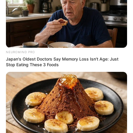
NEUROMIND PRO
Japan's Oldest Doctors Say Memory Loss Isn't Age: Just
Stop Eating These 3 Foods
Ένας τυπικός έλεγχος ρουτίνας το βράδυ της
Πέμπτης (28.05.2026) οδήγησε στη σύλληψη
ενός υπαστυνόμου, ο οποίος υπηρετεί στη
Διεύθυνση Μεταγωγών. Οι αστυνομικοί της
Ομάδας ΔΙ.ΑΣ., κατά τη διάρκεια περιπολίας