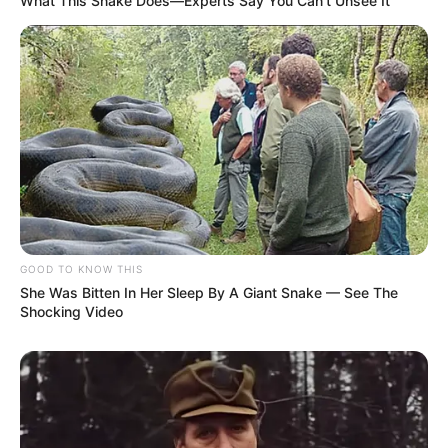
What This Snake Does—Experts Say You Can't Unsee It
Χειροπέδες σε 31χρονο φυγόποινο στη
Θεσσαλονίκη μετά από ερυθρά αγγελία
της Interpol
Περιπέτεια στο βουνό για 18χρονο στη
Θάσο: Η κλήση στο 112 και η έγκαιρη
επέμβαση των πυροσβεστών τον
έσωσαν!
Επίδομα 150€: Πότε πληρώνεται η
έκτακτη ενίσχυση για παιδιά
GOOD TO KNOW THIS
She Was Bitten In Her Sleep By A Giant Snake — See The
Shocking Video
Δείτε όλες τις τελευταίες
Ειδήσεις
από την Ελλάδα και
τον Κόσμο, τη στιγμή που συμβαίνουν, στο
Newstok.gr
.