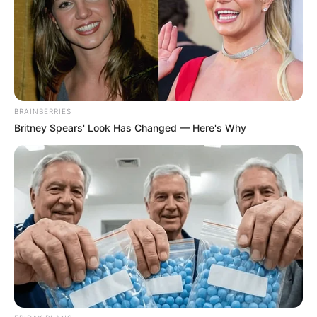
Τα βασικά σημεία της είδησης
Υπαστυνόμος της Διεύθυνσης Μεταγωγών
ακινητοποιήθηκε από την Ομάδα ΔΙ.ΑΣ. στη
Λεωφόρο Βουλιαγμένης το βράδυ της Πέμπτης.
Αφορμή για τον έλεγχο στάθηκε το γεγονός ότι
BRAINBERRIES
οδηγούσε μοτοσικλέτα η οποία δεν έφερε
Britney Spears' Look Has Changed — Here's Why
πινακίδες.
Στην κατοχή του εντοπίστηκε βαρύς οπλισμός,
πυρομαχικά και το ποσό των 8.000 ευρώ.
Η Διεύθυνση Εσωτερικών Υποθέσεων ανέλαβε
άμεσα την προανάκριση και τη διερεύνηση της
υπόθεσης.
Εξετάζεται σοβαρά το ενδεχόμενο συμμετοχής
του συλληφθέντος σε εγκληματική οργάνωση
εκβιαστών.