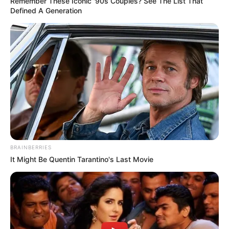
Remember These Iconic '90s Couples? See The List That
Defined A Generation
BRAINBERRIES
It Might Be Quentin Tarantino's Last Movie