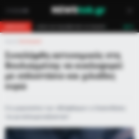
ν τον έσωσαν!
Επίδομα 150€: Πότε πληρώνεται η έκτακτη ενίσχυση γι
BREAKING
LIVE
Αρχική
»
Αστυνομικά
Συνελήφθη αστυνομικός στη
Βουλιαγμένης να κυκλοφορεί
με οπλοστάσιο και χιλιάδες
ευρώ
Στο μικροσκόπιο των «Αδιάφθορων» οι διασυνδέσεις
του με κύκλωμα εκβιαστών!