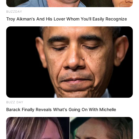
BUZZDAY
Troy Aikman's And His Lover Whom You'll Easily Recognize
BUZZ DAY
Barack Finally Reveals What's Going On With Michelle