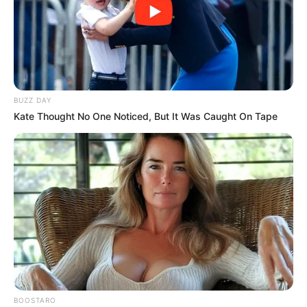
BUZZ DAY
Kate Thought No One Noticed, But It Was Caught On Tape
BOOSTARO