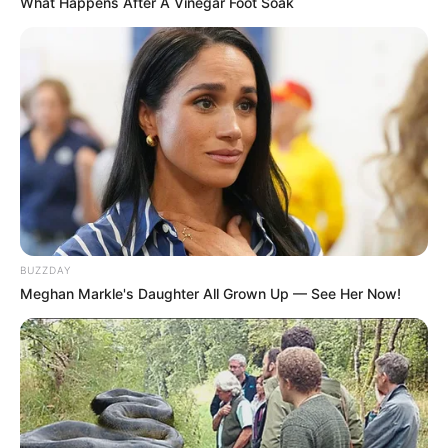
What Happens After A Vinegar Foot Soak
BUZZDAY
Meghan Markle's Daughter All Grown Up — See Her Now!