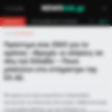
ν έσωσαν!
Επίδομα 150€: Πότε πληρώνεται η έκτακτη ενίσχυση για π
BREAKING
LIVE
Αρχική
»
Αστυνομικά
Πρόστιμο-σοκ 350€ για το
κράνος: «Βροχή» οι κλήσεις σε
όλη την Ελλάδα – Ποιοι
μπαίνουν στο στόχαστρο της
ΕΛ.ΑΣ.
Με αμείωτη ένταση συνεχίζεται η πανελλαδική
εκστρατεία της Ελληνικής Αστυνομίας «Μηδενική ανοχή
στη μη χρήση κράνους», με τους ελέγχους να