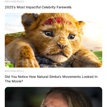
Αναλυτικά η κατανομή ανά περιφέρεια:
BRAINBERRIES
2025’s Most Impactful Celebrity Farewells
Αττική:
834
Ιόνια Νησιά:
248
Δυτική Ελλάδα:
234
Θεσσαλονίκη:
217
Νότιο Αιγαίο:
206
Πελοπόννησος:
137
Κρήτη:
118
Κεντρική Μακεδονία:
108
BRAINBERRIES
Did You Notice How Natural Simba’s Movements Looked In
Θεσσαλία:
103
The Movie?
Ήπειρος:
102
Στερεά Ελλάδα:
95
Βόρειο Αιγαίο:
78