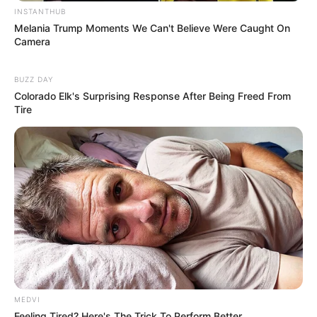
INSTANTHUB
Melania Trump Moments We Can't Believe Were Caught On
Camera
BUZZ DAY
Colorado Elk's Surprising Response After Being Freed From
Tire
MEDVI
Feeling Tired? Here's The Trick To Perform Better