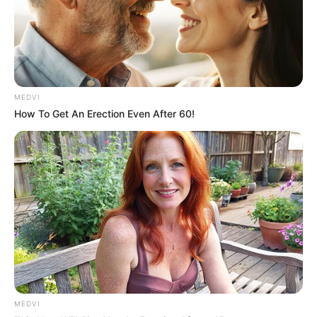
MEDVI
How To Get An Erection Even After 60!
MEDVI