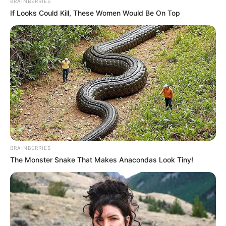
BRAINBERRIES
If Looks Could Kill, These Women Would Be On Top
BRAINBERRIES
The Monster Snake That Makes Anacondas Look Tiny!