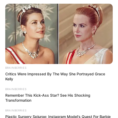
Αστυνομικά
Επιμέλεια
NT
Συντακτική Ομάδα
Δημοσίευση
23/07/2025, 18:37 · 6:37 ΜΜ
Τελευταία ενημέρωση
23/07/2025, 18:37 · 6:37 ΜΜ
Κοινοποίησε άρθρο
BRAINBERRIES
Critics Were Impressed By The Way She Portrayed Grace
Προσθήκη το
newstok.gr
στην Google
Kelly
Ανακαλύψτε περισσότερα άρθρα στα αποτελέσματα
αναζήτησης.
BRAINBERRIES
Remember This Kick-Ass Star? See His Shocking
Transformation
BRAINBERRIES
Plastic Surgery Splurge: Instagram Model's Quest For Barbie