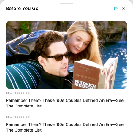
αποκαλύπτουν χιλιάδες παραβάτες κάθε εβδομάδα. Στο
Before You Go
πλαίσιο του νέου, αυστηρότερου Κώδικα Οδικής
Κυκλοφορίας, οι αρχές επιβάλλουν τσουχτερά πρόστιμα,
στέλνοντας σαφές…
BRAINBERRIES
Remember Them? These '90s Couples Defined An Era—See
The Complete List
BRAINBERRIES
Remember Them? These '90s Couples Defined An Era—See
The Complete List