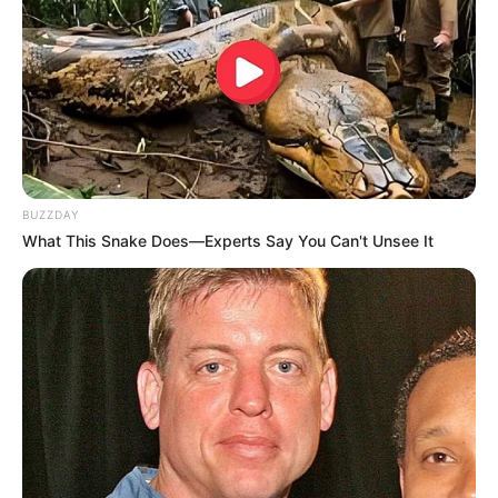
BUZZDAY
What This Snake Does—Experts Say You Can't Unsee It