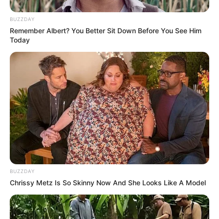
BUZZDAY
Remember Albert? You Better Sit Down Before You See Him
Today
BUZZDAY
Chrissy Metz Is So Skinny Now And She Looks Like A Model