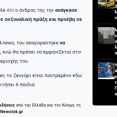
π
ιλε ότι ο άνδρας της την
ανάγκασε
σε σεξουαλική πράξη και προέβη σε
Μ
ι
α
4.news, του απαγορεύτηκε
να
λ
α
, ενώ θα πρέπει να εμφανίζεται στο
α
εριοχής του.
Υ
Α
ς το ζευγάρι είναι παντρεμένο εδώ
ε
τ
κτήσει 6 παιδιά.
Π
α
ιδήσεις
από την Ελλάδα και τον Κόσμο, τη
ο
Newstok.gr
.