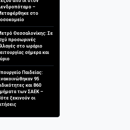
εζού από ΙΧ στον
Δενδροπόταμο –
Μεταφέρθηκε στο
νοσοκομείο
ετρό Θεσσαλονίκης: Σε
σχύ προσωρινές
λλαγές στο ωράριο
ειτουργίας σήμερα και
ύριο
πουργείο Παιδείας:
νακοινώθηκαν 95
ιδικότητες και 860
μήματα των ΣΑΕΚ –
ότε ξεκινούν οι
ιτήσεις