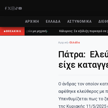
ΑΡΧΙΚΉ
ΕΛΛΆΔΑ
ΑΣΤΥΝΟΜΙΚΆ
ΔΙΕΘ
ς σε τροχαίο με μηχανή
Κάλυμνος: Σε εξέλιξη πυρκαγιά σε χαμηλή β
BREAKING
Αρχική
»
Ελλάδα
Πάτρα: Ελεύ
είχε καταγγε
Ο άνδρας τον οποίον κατ
αφέθηκε ελεύθερος με π
Υπενθυμίζεται πως το ζ
της Κυριακής 11/5/2025 