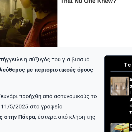
τήγγειλε η σύζυγός του για βιασμό
Τε
λεύθερος με περιοριστικούς όρους
Α
σ
Π
ζευγάρι προήχθη από αστυνομικούς το
μ
κ
 11/5/2025 στο γραφείο
τ
ας στην Πάτρα
, ύστερα από κλήση της
Θ