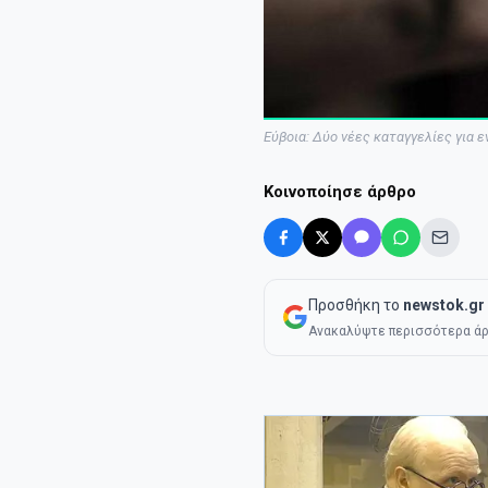
Εύβοια: Δύο νέες καταγγελίες για ε
Κοινοποίησε άρθρο
Προσθήκη το
newstok.gr
Ανακαλύψτε περισσότερα άρ