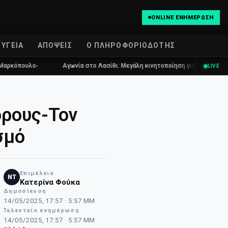
ONLINE ΕΝΗΜΈΡΩΣΗ
ΥΓΕΊΑ
ΑΠΌΨΕΙΣ
Ο ΠΛΗΡΟΦΟΡΙΟΔΌΤΗΣ
λο
Αγωνία στο Λασίθι: Μεγάλη κινητοποίηση για τη φωτιά στη Σητεία
LIVE
όρους-Τον
σμό
Επιμέλεια
NT
Κατερίνα Φούκα
Δημοσίευση
14/05/2025, 17:57 · 5:57 ΜΜ
Τελευταία ενημέρωση
14/05/2025, 17:57 · 5:57 ΜΜ