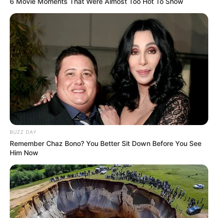
6 Movie Moments That Were Almost Too Hot To Show
Αξίζει να σημειωθεί ότι και οι τρεις
συλληφθέντες είναι γνώριμοι στις Αρχές,
καθώς έχουν απασχολήσει και στο παρελθόν
για παρόμοια αδικήματα. Με τη δικογραφία που
σχηματίστηκε σε βάρος τους, οδηγούνται στην
αρμόδια Εισαγγελική Αρχή.
Τελευταία νέα
BUZZ DAY
Remember Chaz Bono? You Better Sit Down Before You See
Θεσσαλονίκη: Τι αλλάζει στις
Him Now
λεωφορειακές γραμμές με τη
λειτουργία της επέκτασης του Μετρό
στην Καλαμαριά
Τραγωδία στην Πάτρα: Πέθανε βρέφος
οκτώ ημερών στη ΜΕΘ του «Άγιος