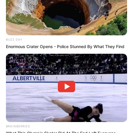
Ανδρέας»
Απάτη με τρακτέρ στην Εύβοια: Έκανε
φτερά προκαταβολή 2.480€
BUZZ DAY
Σκιάθος: Φυλάκιση 15 μηνών στη
Enormous Crater Opens - Police Stunned By What They Find
Βρετανίδα που μέθυσε με την 15χρονη
κόρη της και προκάλεσε επεισόδιο στο
Κέντρο Υγείας
Δείτε όλες τις τελευταίες
Ειδήσεις
από την Ελλάδα και
τον Κόσμο, τη στιγμή που συμβαίνουν, στο
Newstok.gr
.
BRAINBERRIES