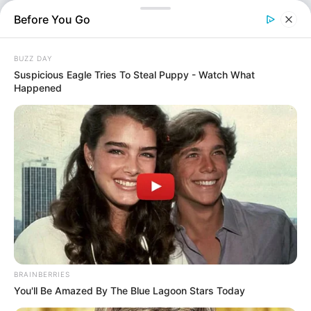
πραγματοποιήθηκε χθες, Τετάρτη 20 Αυγούστου, σε
Before You Go
διάφορες περιοχές του Λεκανοπεδίου. Αποτέλεσμα της
επιχείρησης ήταν η σύλληψη τριών ημεδαπών, ηλικίας
BUZZ DAY
58,…
Suspicious Eagle Tries To Steal Puppy - Watch What
Happened
BRAINBERRIES
You'll Be Amazed By The Blue Lagoon Stars Today