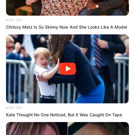
BUZZ DAY
Chrissy Metz Is So Skinny Now And She Looks Like A Model
BUZZ DAY
Kate Thought No One Noticed, But It Was Caught On Tape