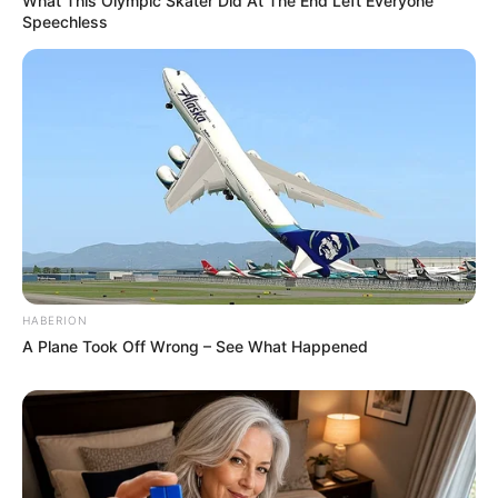
What This Olympic Skater Did At The End Left Everyone
Speechless
HABERION
A Plane Took Off Wrong – See What Happened