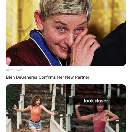
Αστυνομικά
Επιμέλεια
NT
Συντακτική Ομάδα
Δημοσίευση
21/08/2025, 20:51 · 8:51 ΜΜ
Τελευταία ενημέρωση
21/08/2025, 20:51 · 8:51 ΜΜ
Κοινοποίησε άρθρο
BUZZ DAY
Ellen DeGeneres Confirms Her New Partner
Προσθήκη το
newstok.gr
στην Google
Ανακαλύψτε περισσότερα άρθρα στα αποτελέσματα
αναζήτησης.