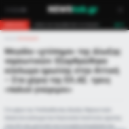
στών τον έσωσαν!
Επίδομα 150€: Πότε πληρώνεται η έκτακτη ενίσχυση
BREAKING
LIVE
Αρχική
»
Αστυνομικά
Μεγάλο «χτύπημα» της Δίωξης
ναρκωτικών: Εξαρθρώθηκε
κύκλωμα ηρωίνης στην Αττική
– Στα χέρια της ΕΛ.ΑΣ. τρεις
«παλιοί γνώριμοι»
Στα χέρια της Υποδιεύθυνσης Δίωξης Ναρκωτικών
έπεσε ένα κύκλωμα που διακινούσε ποσότητες ηρωίνης
στην Αττική, μετά από συντονισμένη επιχείρηση που