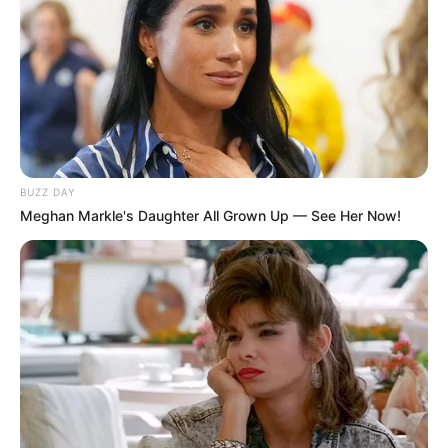
BUZZ DAY
Meghan Markle's Daughter All Grown Up — See Her Now!