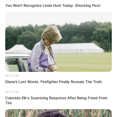
Οι ομάδες υποστήριξης των συγκεκριμένων
You Won't Recognize Linda Hunt Today: Shocking Pics!
εφαρμογών εργάζονται συνήθως εντατικά για
την επίλυση τέτοιων σφαλμάτων στους
διακομιστές, προκειμένου να επαναφέρουν
σταδιακά την πρόσβαση. Η διακοπή
λειτουργίας τέτοιας κλίμακας προκαλεί
μεγάλες καθυστερήσεις στην καθημερινότητα
επαγγελματιών και ιδιωτών που βασίζονται σε
αυτά τα δίκτυα, γεγονός που κάνει την άμεση
BUZZ DAY
Diana’s Last Words: Firefighter Finally Reveals The Truth
τεχνική παρέμβαση απολύτως αναγκαία. Οι
BUZZ DAY
χρήστες αναμένουν την ομαλοποίηση της
Colorado Elk's Surprising Response After Being Freed From
Tire
σύνδεσης.