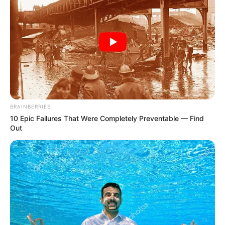
BRAINBERRIES
10 Epic Failures That Were Completely Preventable — Find
Out