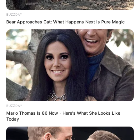
BUZZDAY
Bear Approaches Cat: What Happens Next Is Pure Magic
BUZZDAY
Marlo Thomas Is 86 Now - Here's What She Looks Like
Today