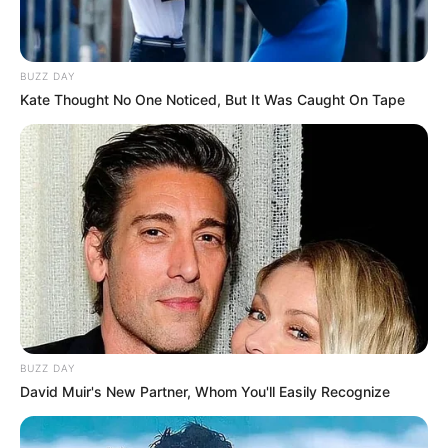
BUZZ DAY
Δείτε όλες τις τελευταίες
Ειδήσεις
από την Ελλάδα και
Kate Thought No One Noticed, But It Was Caught On Tape
τον Κόσμο, τη στιγμή που συμβαίνουν, στο
Newstok.gr
.
BUZZ DAY
David Muir's New Partner, Whom You'll Easily Recognize