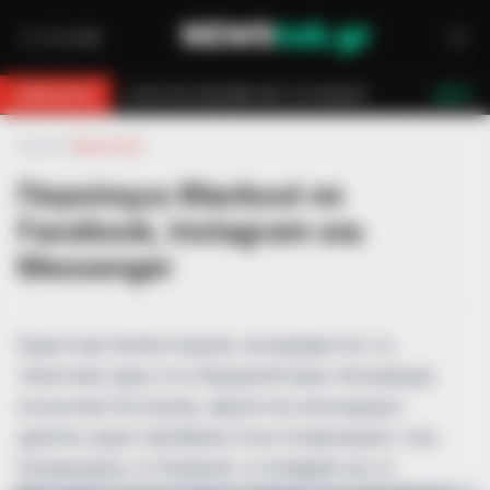
τών τον έσωσαν!
Επίδομα 150€: Πότε πληρώνεται η έκτακτη ενίσχυση 
BREAKING
LIVE
Αρχική
»
Τεχνολογία
Παγκόσμιο Blackout σε
Facebook, Instagram και
Messenger
Σημαντικές δυσλειτουργίες καταγράφονται τις
τελευταίες ώρες στις δημοφιλέστερες πλατφόρμες
κοινωνικής δικτύωσης, αφήνοντας εκατομμύρια
χρήστες χωρίς πρόσβαση στους λογαριασμούς τους.
Συγκεκριμένα, το Facebook, το Instagram και το