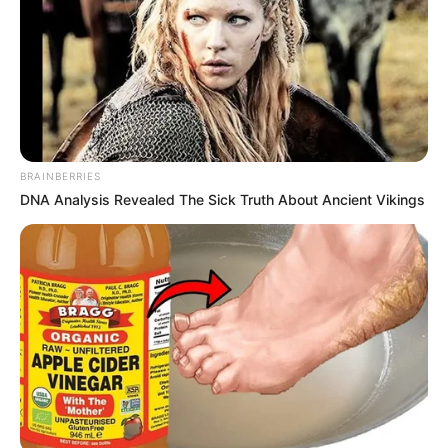
12/06/2026, 17:15 · 5:15 ΜΜ
Τελευταία ενημέρωση
19/06/2026, 22:18 · 10:18 ΜΜ
Κοινοποίησε άρθρο
BRAINBERRIES
DNA Analysis Revealed The Sick Truth About Ancient Vikings
Προσθήκη το
newstok.gr
στην Google
Ανακαλύψτε περισσότερα άρθρα στα αποτελέσματα
αναζήτησης.