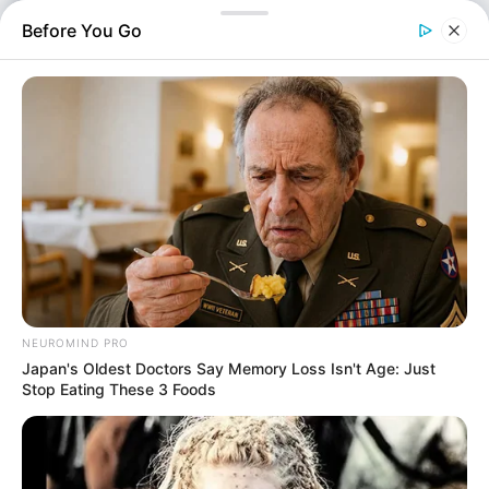
Messenger αντιμετωπίζουν σοβαρά τεχνικά ζητήματα,
Before You Go
τα οποία καθιστούν αδύνατη την ομαλή πλοήγηση και
τη…
NEUROMIND PRO
Japan's Oldest Doctors Say Memory Loss Isn't Age: Just
Stop Eating These 3 Foods
Τεχνολογία
Επιμέλεια
NT
Συντακτική Ομάδα
Δημοσίευση