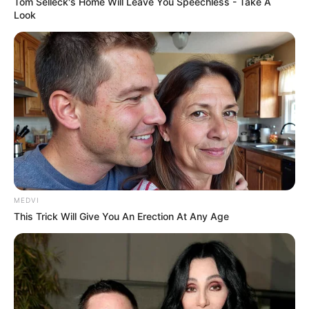
Tom Selleck's Home Will Leave You Speechless - Take A
Look
MEDVI
This Trick Will Give You An Erection At Any Age