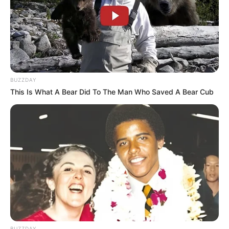
Facebook, το Instagram και το Messenger
αντιμετωπίζουν σοβαρά τεχνικά ζητήματα, τα
οποία καθιστούν αδύνατη την ομαλή πλοήγηση
και τη βασική επικοινωνία.
BUZZDAY
This Is What A Bear Did To The Man Who Saved A Bear Cub
Η αρχή του προβλήματος έγινε αντιληπτή όταν
οι κάτοχοι προφίλ παρατήρησαν αδυναμία
ανανέωσης της ροής ειδήσεων στο Facebook.
Αντίστοιχη είναι η εικόνα και στο Messenger,
όπου η αποστολή και η λήψη μηνυμάτων έχουν
παγώσει εντελώς.
Το κύμα των τεχνικών δυσκολιών επεκτάθηκε
BUZZDAY