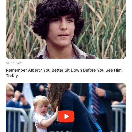
Τελευταία νέα
Χειροπέδες σε 49χρονο φυγόδικο της
ρωσόφωνης μαφίας στην Αθήνα
Σπείρα είχε στήσει υπερσύγχρονα
εργαστήρια κάνναβης στην Αττική και
πουλούσε ναρκωτικά μέχρι και στην
BUZZ DAY
Πανεπιστημιούπολη
Remember Albert? You Better Sit Down Before You See Him
Today
Ταυτοποιήθηκε η 57χρονη γυναίκα που
βρέθηκε νεκρή σε σπηλιά στον
Λυκαβηττό – Πτώση από ύψος δείχνουν
τα ευρήματα
Μακάβριο εύρημα: Σορός άνδρα σε
προχωρημένη σήψη στον Λυκαβηττό