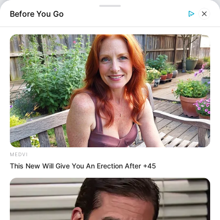
και την εκπομπή «Αταίριαστοι», ο υπουργός
Before You Go
χρησιμοποίησε ιδιαίτερα σκληρή…
MEDVI
This New Will Give You An Erection After +45
Πολιτική
Επιμέλεια
NT
Συντακτική Ομάδα
Δημοσίευση
01/07/2026, 12:24 · 12:24 ΜΜ
Τελευταία ενημέρωση