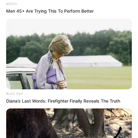
MEDVI
Men 45+ Are Trying This To Perform Better
BUZZ DAY
Diana’s Last Words: Firefighter Finally Reveals The Truth