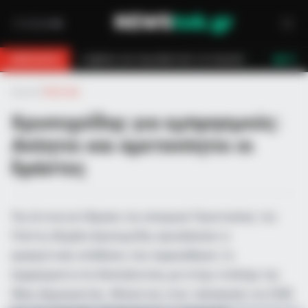
στών τον έσωσαν!
Επίδομα 150€: Πότε πληρώνεται η έκτακτη ενίσχυση
BREAKING
LIVE
Αρχική
»
Πολιτική
Χρυσοχοΐδης για εμπρησμούς:
Ανόητοι και αμετανόητοι οι
δράστες
Την έντονη αντίδραση του υπουργού Προστασίας του
Πολίτη, Μιχάλη Χρυσοχοΐδη, προκάλεσαν οι
εμπρηστικές επιθέσεις που σημειώθηκαν τα
ξημερώματα στη Θεσσαλονίκη, με στόχο στελέχη της
Νέας Δημοκρατίας. Μιλώντας στην τηλεόραση του ΣΚΑΪ