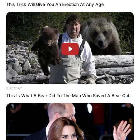
This Trick Will Give You An Erection At Any Age
BUZZDAY
This Is What A Bear Did To The Man Who Saved A Bear Cub