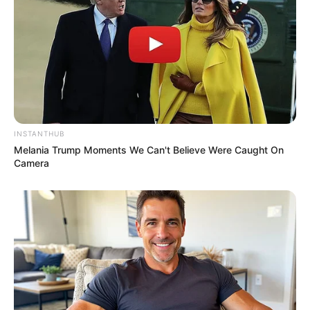
Δείτε όλες τις τελευταίες
Ειδήσεις
από την Ελλάδα και
τον Κόσμο, τη στιγμή που συμβαίνουν, στο
Newstok.gr
.
INSTANTHUB
Melania Trump Moments We Can't Believe Were Caught On
Camera