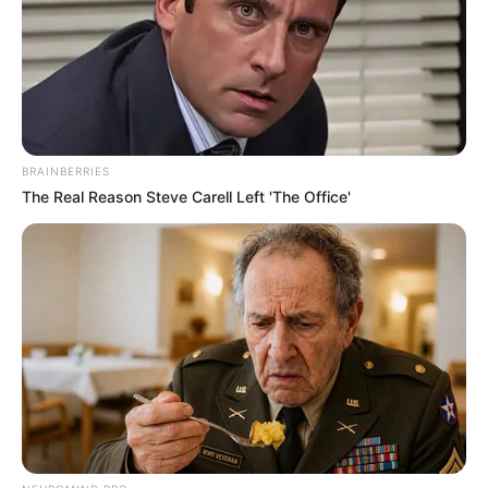
01/07/2026, 12:24 · 12:24 ΜΜ
Κοινοποίησε άρθρο
BRAINBERRIES
The Real Reason Steve Carell Left 'The Office'
Προσθήκη το
newstok.gr
στην Google
Ανακαλύψτε περισσότερα άρθρα στα αποτελέσματα
αναζήτησης.