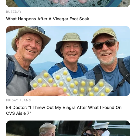
Θεσσαλονίκη: Τι αλλάζει στις
λεωφορειακές γραμμές με τη
BUZZDAY
λειτουργία της επέκτασης του Μετρό
What Happens After A Vinegar Foot Soak
στην Καλαμαριά
Τραγωδία στην Πάτρα: Πέθανε βρέφος
οκτώ ημερών στη ΜΕΘ του «Άγιος
Ανδρέας»
Απάτη με τρακτέρ στην Εύβοια: Έκανε
φτερά προκαταβολή 2.480€
Σκιάθος: Φυλάκιση 15 μηνών στη
Βρετανίδα που μέθυσε με την 15χρονη
FRIDAY PLANS
κόρη της και προκάλεσε επεισόδιο στο
ER Doctor: "I Threw Out My Viagra After What I Found On
Κέντρο Υγείας
CVS Aisle 7"