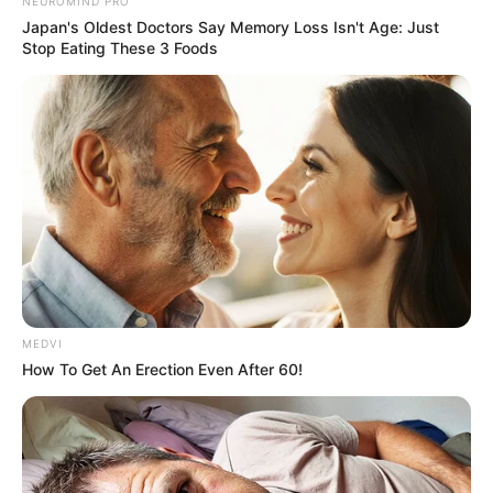
NEUROMIND PRO
Japan's Oldest Doctors Say Memory Loss Isn't Age: Just
Stop Eating These 3 Foods
Την έντονη αντίδραση του υπουργού
Προστασίας του Πολίτη, Μιχάλη Χρυσοχοΐδη,
MEDVI
How To Get An Erection Even After 60!
προκάλεσαν οι εμπρηστικές επιθέσεις που
σημειώθηκαν τα ξημερώματα στη Θεσσαλονίκη,
με στόχο στελέχη της Νέας Δημοκρατίας.