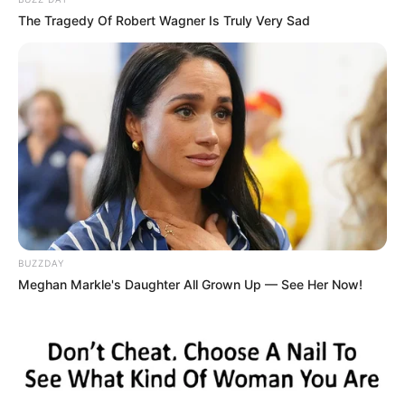
The Tragedy Of Robert Wagner Is Truly Very Sad
παραδειγματίστηκαν από τις πολυετείς
καθείρξεις όσων έχουν ήδη καταδικαστεί.
«
Αυτοί που έκαναν τις εμπρηστικές επιθέσεις
BUZZDAY
Meghan Markle's Daughter All Grown Up — See Her Now!
στη Θεσσαλονίκη είναι ανόητοι και
αμετανόητοι άνθρωποι που τους αξίζει
αυστηρή τιμωρία, σύλληψη και παράδοση στη
δικαιοσύνη», σημείωσε ο Υπουργός