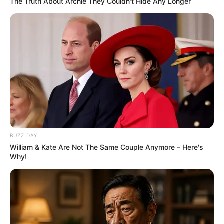
The Truth About Archie They Couldn't Hide Any Longer
BUZZ DAY
William & Kate Are Not The Same Couple Anymore – Here's
Why!