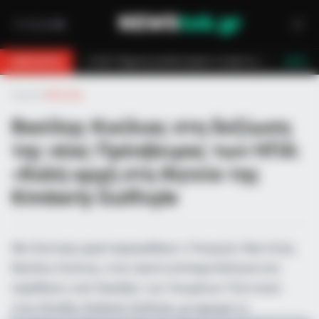
έχασε τη ζωή της πέφτοντας στο κενό από τον πέμπτο όροφο πολυκατοικίας
BREAKING
LIVE
Αρχική
»
Πολιτική
Βασίλης Κικίλιας στη δεξίωση
της νέας Πρέσβειρας των ΗΠΑ:
«Καλή αρχή στη θητεία της
Kimberly Guilfoyle
Με ιδιαίτερη χαρά παρευρέθηκε ο Υπουργός Ναυτιλίας,
Βασίλης Κικίλιας, στην πρώτη επίσημη δεξίωση που
παρέθεσε η νέα Πρέσβης των Ηνωμένων Πολιτειών
στην Ελλάδα, Kimberly Guilfoyle, με αφορμή τη