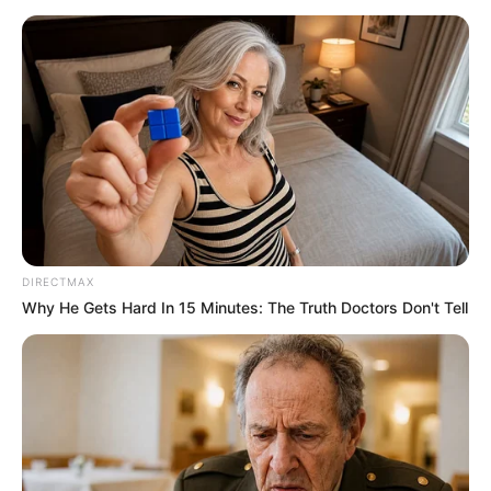
Επιμέλεια
NT
Συντακτική Ομάδα
Δημοσίευση
01/11/2025, 23:49 · 11:49 ΜΜ
Τελευταία ενημέρωση
01/11/2025, 23:49 · 11:49 ΜΜ
Κοινοποίησε άρθρο
DIRECTMAX
Προσθήκη το
newstok.gr
στην Google
Why He Gets Hard In 15 Minutes: The Truth Doctors Don't Tell
Ανακαλύψτε περισσότερα άρθρα στα αποτελέσματα
αναζήτησης.