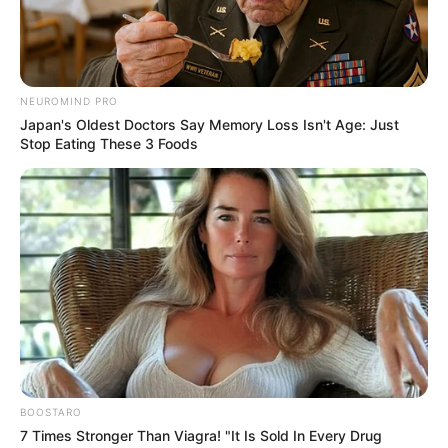
NEUROMIND PRO
Japan's Oldest Doctors Say Memory Loss Isn't Age: Just
Stop Eating These 3 Foods
Με ιδιαίτερη χαρά παρευρέθηκε ο
Υπουργός
Ναυτιλίας, Βασίλης Κικίλιας
, στην πρώτη
BOOSTARO
επίσημη δεξίωση
που παρέθεσε η νέα
7 Times Stronger Than Viagra! "It Is Sold In Every Drug