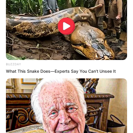
BUZZDAY
What This Snake Does—Experts Say You Can't Unsee It