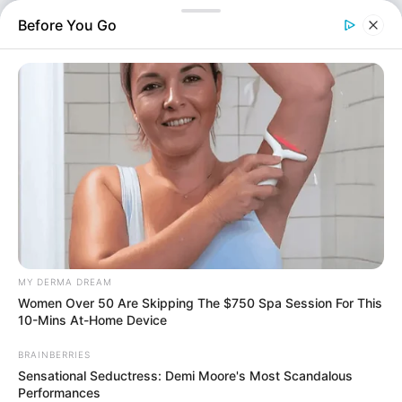
συμπλήρωση 250 ετών από την ίδρυση του Σώματος των
Before You Go
Αμερικανών Πεζοναυτών. Ο…
MY DERMA DREAM
Women Over 50 Are Skipping The $750 Spa Session For This
Βασίλης Κικίλιας στη δεξίωση της νέας Πρέσβειρας των ΗΠΑ: «Καλή
10-Mins At-Home Device
αρχή στη θητεία της Kimberly Guilfoyle»
BRAINBERRIES
Sensational Seductress: Demi Moore's Most Scandalous
Πολιτική
Performances