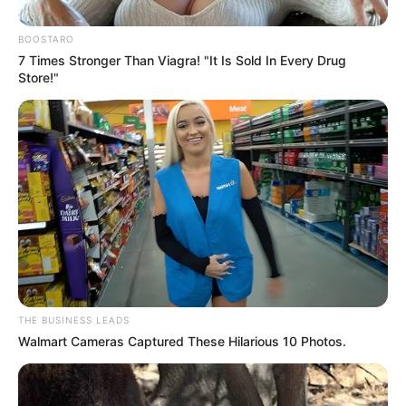
BOOSTARO
7 Times Stronger Than Viagra! "It Is Sold In Every Drug
Store!"
THE BUSINESS LEADS
Walmart Cameras Captured These Hilarious 10 Photos.