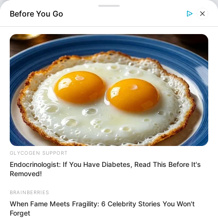
εξετάζουν πλέον…
Before You Go
GLYCOGEN SUPPORT
Endocrinologist: If You Have Diabetes, Read This Before It's
Removed!
Πολιτική
Επιμέλεια
NT
BRAINBERRIES
Συντακτική Ομάδα
When Fame Meets Fragility: 6 Celebrity Stories You Won't
Δημοσίευση
Forget
09/10/2025, 20:30 · 8:30 ΜΜ