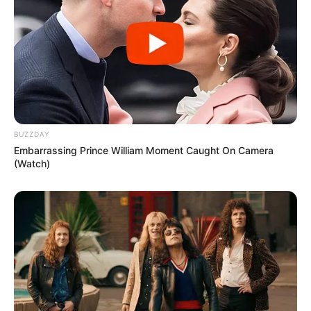
Τελευταία νέα
Γιατί δεν υπήρχαν μικροσκοπικοί
δεινόσαυροι; – Τι αποκαλύπτουν νέες
έρευνες
Αντίστροφη μέτρηση για τον
BUZZDAY
πολιτιστικό θεσμό των “Ηπειρωτικών”
Embarrassing Prince William Moment Caught On Camera
– Πρεμιέρα στις 22 Αυγούστου
(Watch)
Εισαγγελική παρέμβαση στον ΔΕΔΔΗΕ
Άρτας – Με χειροπέδες η τοπική ηγεσία
της υπηρεσίας
Απίστευτο περιστατικό στο «Ελ.
Βενιζέλος»: Προσπάθησε να πετάξει με
μαχαίρια και κλαδευτήρια στην τσάντα
του!