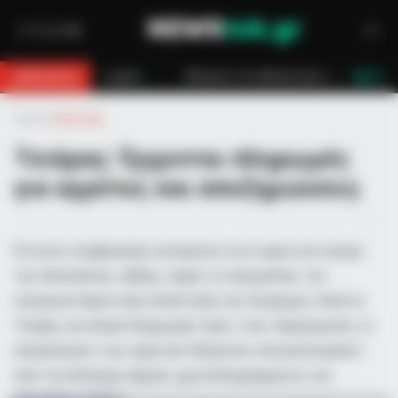
ή
Κάλυμνος: Σε εξέλιξη πυρκαγιά σε χαμηλή βλάστηση στο Βαθύ
BREAKING
LIVE
Αρχική
»
Πολιτική
Τσιάρας: Έρχονται πληρωμές
για αγρότες και αποζημιώσεις
Έντονος αναβρασμός επικρατεί στον αγροτικό κόσμο
της Θεσσαλίας, καθώς, παρά τις εξαγγελίες του
υπουργού Αγροτικής Ανάπτυξης και Τροφίμων, Κώστα
Τσιάρα, για σειρά πληρωμών προς τους παραγωγούς, οι
εκπρόσωποι των αγροτών δηλώνουν απογοητευμένοι
από την έλλειψη σαφούς χρονοδιαγράμματος και