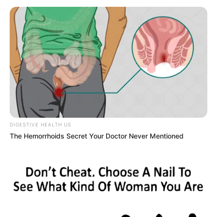
Τελευταία ενημέρωση
09/10/2025, 20:30 · 8:30 ΜΜ
Κοινοποίησε άρθρο
Προσθήκη το
newstok.gr
στην Google
Ανακαλύψτε περισσότερα άρθρα στα αποτελέσματα
αναζήτησης.
DIGESTIVE HEALTH US
The Hemorrhoids Secret Your Doctor Never Mentioned