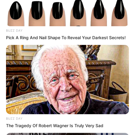
BUZZ DAY
Pick A Ring And Nail Shape To Reveal Your Darkest Secrets!
Έντονος
αναβρασμός επικρατεί στον αγροτικό
κόσμο της Θεσσαλίας
, καθώς, παρά τις
εξαγγελίες του
υπουργού Αγροτικής
Ανάπτυξης και Τροφίμων, Κώστα Τσιάρα
, για
BUZZ DAY
The Tragedy Of Robert Wagner Is Truly Very Sad
σειρά πληρωμών
προς τους παραγωγούς,
οι