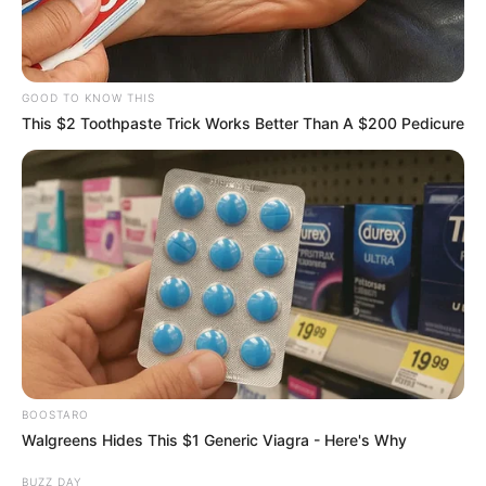
GOOD TO KNOW THIS
This $2 Toothpaste Trick Works Better Than A $200 Pedicure
BOOSTARO
Walgreens Hides This $1 Generic Viagra - Here's Why
BUZZ DAY