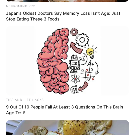
NEUROMIND PRO
Η επιμέλεια της στήλης γίνεται από την συντακτική ομάδα
Japan's Oldest Doctors Say Memory Loss Isn't Age: Just
Stop Eating These 3 Foods
Κοινοποίησε άρθρο
Προσθήκη το
newstok.gr
στην Google
Ανακαλύψτε περισσότερα άρθρα στα αποτελέσματα
αναζήτησης.
TIPS AND LIFE HACKS
9 Out Of 10 People Fail At Least 3 Questions On This Brain
Age Test!