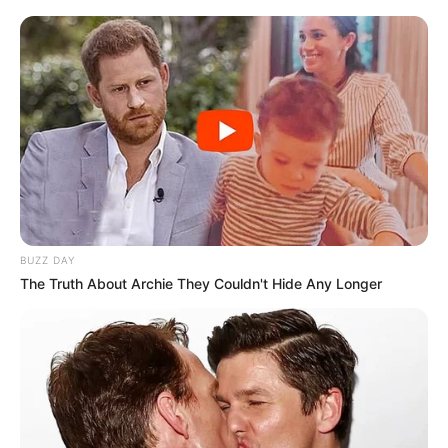
BUZZ DAY
The Truth About Archie They Couldn't Hide Any Longer