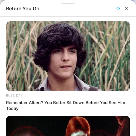
Before You Go
Πολιτική
Επιμέλεια
NT
Ανδρέας Παπαδάκης
BUZZ DAY
Δημοσίευση
Remember Albert? You Better Sit Down Before You See Him
18/05/2026, 15:47 · 3:47 ΜΜ
Today
Τελευταία ενημέρωση
18/05/2026, 15:47 · 3:47 ΜΜ
Σύνοψη άρθρου