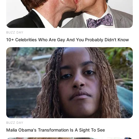
BUZZ DAY
10+ Celebrities Who Are Gay And You Probably Didn't Know
BUZZ DAY
Malia Obama's Transformation Is A Sight To See