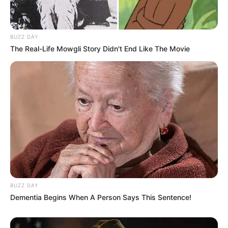
BUZZ DAY
The Real-Life Mowgli Story Didn't End Like The Movie
BUZZ DAY
Dementia Begins When A Person Says This Sentence!