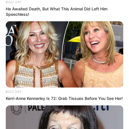
BUZZ DAY
He Awaited Death, But What This Animal Did Left Him
Speechless!
BUZZ DAY
Kerri-Anne Kennerley Is 72: Grab Tissues Before You See Her!