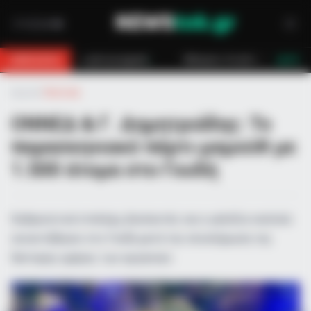
με μηχανή
Κάλυμνος: Σε εξέλιξη πυρκαγιά σε χαμηλή βλάστηση στο Β
BREAKING
LIVE
Αρχική
»
Πολιτική
ΟΝΝΕΔ & Γ. Δημητριάδης: Το
παρασκηνιακό πάρτι-μαμούθ με
1.500 άτομα στο Γουδή
Κυβερνητικά στελέχη, βουλευτές και η γαλάζια νεολαία
συναντήθηκαν στο Γουδή μετά την ολοκλήρωση της
δεύτερης ημέρας των εργασιών.