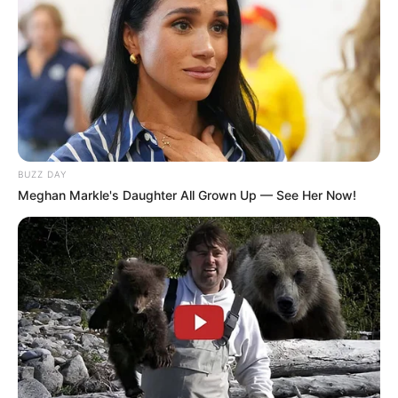
BUZZ DAY
Meghan Markle's Daughter All Grown Up — See Her Now!