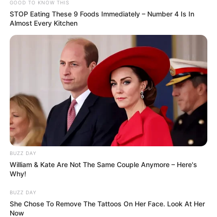
GOOD TO KNOW THIS
STOP Eating These 9 Foods Immediately – Number 4 Is In
Almost Every Kitchen
BUZZ DAY
William & Kate Are Not The Same Couple Anymore – Here's
Why!
BUZZ DAY
She Chose To Remove The Tattoos On Her Face. Look At Her
Now