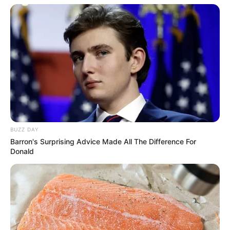
χαρακτήρα, καθώς από τα μεγάφωνα
ακούστηκε ο επίσημος ύμνος της Νέας
Δημοκρατίας, δίνοντας το σύνθημα για την
τελική ευθεία του συνεδρίου.
Τελευταία νέα
Εθνικό Κέντρο Αιμοδοσίας: Η προσφορά
BUZZ DAY
δεν έχει εποχή αλλά αποτελεί μια
Barron's Surprising Advice Made All The Difference For
Donald
διαρκή θετική συνειδητή επιλογή
Χαλκίδα: Διασώθηκε 30χρονη μετά από
πτώση από την υψηλή γέφυρα –
Μεταφέρθηκε στο νοσοκομείο
Αριστοτέλης Δαμίγος: Σε κλίμα βαθιάς