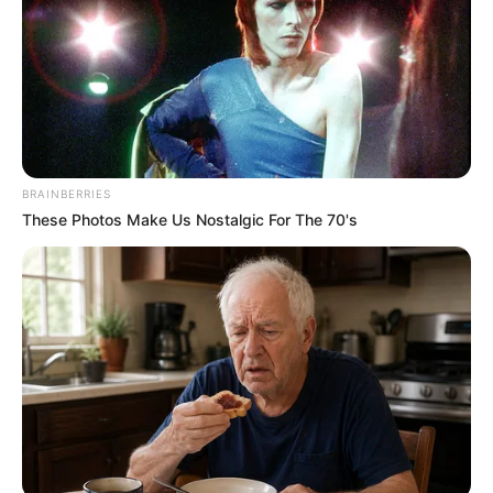
Τα βασικά σημεία της είδησης
Η ΟΝΝΕΔ και ο Γρηγόρης Δημητριάδης
συνδιοργάνωσαν εκδήλωση στο πλαίσιο του 16ου
Συνεδρίου της Νέας Δημοκρατίας.
Η προσέλευση στο Δημοτικό Κολυμβητήριο Γουδή
BRAINBERRIES
ξεπέρασε τους 1.500 παρευρισκόμενους από όλη
These Photos Make Us Nostalgic For The 70's
την Ελλάδα.
Στη συγκέντρωση συμμετείχαν κορυφαίοι
υπουργοί, βουλευτές και μέλη της κομματικής
νεολαίας.
Ο Γρηγόρης Δημητριάδης πραγματοποίησε σχετική
ανάρτηση στα μέσα κοινωνικής δικτύωσης
αποτυπώνοντας το κλίμα.
Η εκδήλωση ολοκληρώθηκε με την ανάκρουση του
επίσημου ύμνου του κόμματος.