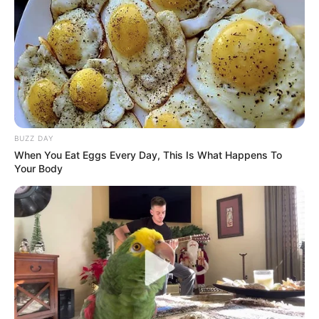
BUZZ DAY
When You Eat Eggs Every Day, This Is What Happens To
Your Body
Η ολοκλήρωση της δεύτερης ημέρας των
εργασιών του 16ου Συνεδρίου της Νέας
Δημοκρατίας βρήκε τα στελέχη και τη νεολαία
του κόμματος σε μια χαλαρή κοινωνική
εκδήλωση. Η ΟΝΝΕΔ, σε συνεργασία με τον