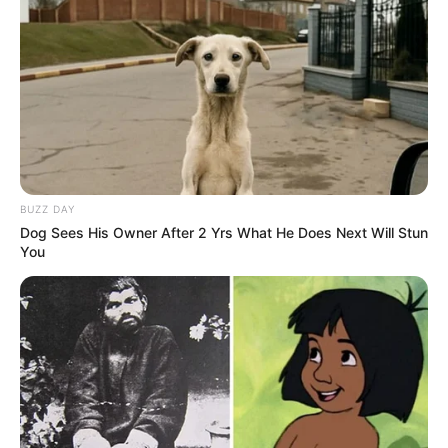
BUZZ DAY
Dog Sees His Owner After 2 Yrs What He Does Next Will Stun
You