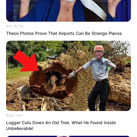
OHI BLOG
These Photos Prove That Airports Can Be Strange Places
BUZZ DAY
Logger Cuts Down An Old Tree. What He Found Inside
Unbelievable!