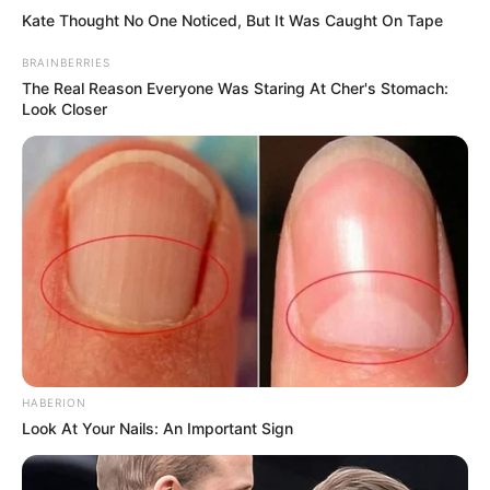
οδήγησε στη σύλληψη φυγόποινου με
Kate Thought No One Noticed, But It Was Caught On Tape
βαριά ποινή για υποθέσεις αλλοδαπών
BRAINBERRIES
The Real Reason Everyone Was Staring At Cher's Stomach:
Look Closer
Δείτε όλες τις τελευταίες
Ειδήσεις
από την Ελλάδα και
τον Κόσμο, τη στιγμή που συμβαίνουν, στο
Newstok.gr
.
HABERION
Look At Your Nails: An Important Sign