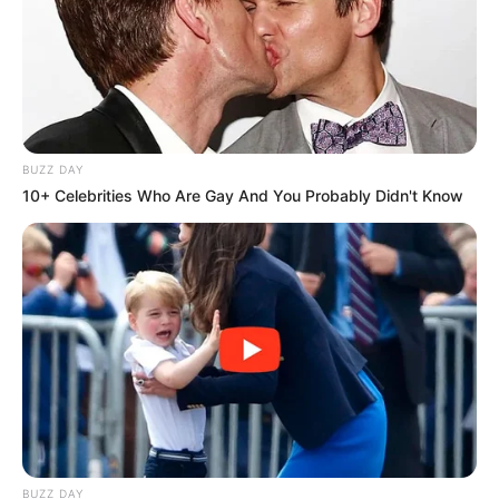
Συνελήφθη ασθενής
Τελευταία νέα
Βίντεο ντοκουμέντο: Έφηβοι έβαλαν
BUZZ DAY
φωτιά σε δάσος στα Βριλήσσια
10+ Celebrities Who Are Gay And You Probably Didn't Know
Σκιάθος: 15χρονος κατήγγειλε 17χρονο
για σεξουαλική κακοποίηση – Τον
απειλούσε ότι θα ανέβαζε βίντεο στο
διαδίκτυο
Διαρρήξεις τον Αύγουστο: Καρέ-καρέ η
Δράση των Συμμοριών
Ένας έλεγχος ρουτίνας στην Κακαβιά
BUZZ DAY