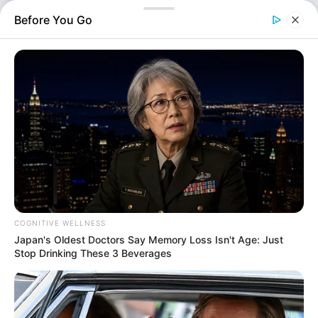
ξεπεράσει την παρούσα εκλογική περίοδο και θα
Before You Go
εκτείνεται έως το…
COGNITIVE WELLNESS
Japan's Oldest Doctors Say Memory Loss Isn't Age: Just
Stop Drinking These 3 Beverages
Πολιτική
Επιμέλεια
NT
Συντακτική Ομάδα