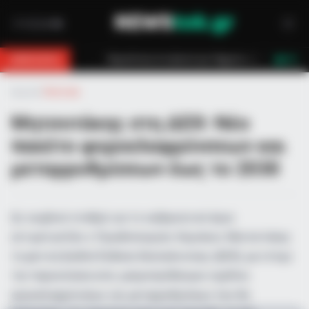
βουνό για 18χρονο στη Θάσο: Η κλήση στο 112 και η έγκαιρη επέμβαση των 
BREAKING
LIVE
Αρχική
»
Πολιτική
Μητσοτάκης στη ΔΕΘ: Νέο
πακέτο φοροελαφρύνσεων και
μεταρρυθμίσεων έως το 2030
Ως κομβικό σταθμό για το κυβερνητικό έργο
αντιμετωπίζει ο Πρωθυπουργός Κυριάκος Μητσοτάκης
τη φετινή Διεθνή Έκθεση Θεσσαλονίκης (ΔΕΘ), με στόχο
την παρουσίαση ενός μακροπρόθεσμου σχεδίου
φοροελαφρύνσεων και μεταρρυθμίσεων που θα