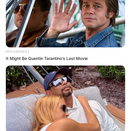
Δημοσίευση
06/09/2025, 11:01 · 11:01 ΠΜ
Τελευταία ενημέρωση
06/09/2025, 11:01 · 11:01 ΠΜ
Κοινοποίησε άρθρο
BRAINBERRIES
It Might Be Quentin Tarantino's Last Movie
Προσθήκη το
newstok.gr
στην Google
Ανακαλύψτε περισσότερα άρθρα στα αποτελέσματα
αναζήτησης.