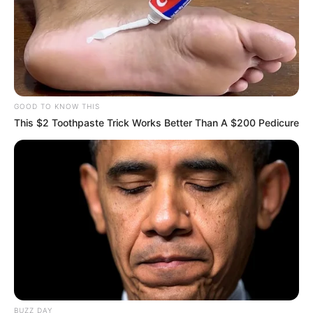
GOOD TO KNOW THIS
This $2 Toothpaste Trick Works Better Than A $200 Pedicure
BUZZ DAY