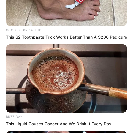
GOOD TO KNOW THIS
This $2 Toothpaste Trick Works Better Than A $200 Pedicure
BUZZ DAY
This Liquid Causes Cancer And We Drink It Every Day