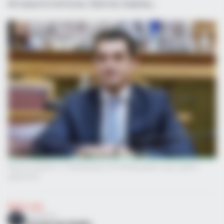
Ανταγωνιστικότητας, Κώστας Σκρέκας,…
Κώστας Σκρέκας: Ο πληθωρισμός στα σούπερ μάρκετ έχει σχεδόν
μηδενιστεί
Πολιτική
Επιμέλεια
NT