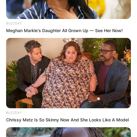
BUZZDAY
Meghan Markle's Daughter All Grown Up — See Her Now!
BUZZDAY
Chrissy Metz Is So Skinny Now And She Looks Like A Model