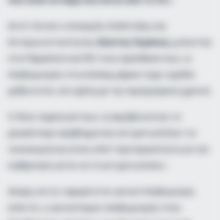
Αυτό τόνισε ο υπουργός Ανάπτυξης και
Ανταγωνιστικότητας,
Κώστας Σκρέκας
, μιλώντας
στα Παραπολιτικά 90,1 ενώ πρόσθεσε πως «ο
πληθωρισμός στα σούπερ μάρκετ έχει σχεδόν
μηδενιστεί» σε σχέση με την προηγούμενη χρονιά.
Ο ίδιος σημείωσε πως «η ακρίβεια είναι το
μεγαλύτερο πρόβλημα που αντιμετωπίζουν τα
νοικοκυριά και είναι η Νο1 προτεραιότητα για την
κυβέρνηση ώστε να το αντιμετωπίσει».
Ακόμη, σε ό,τι αφορά στον γενικό πληθωρισμό,
είπε ότι, ο γενικότερος πληθωρισμός στην