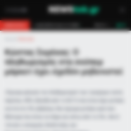
χαμηλή βλάστηση στο Βαθύ
Φωτιά σε εργοστάσιο ανακύκλωσης στο 
BREAKING
LIVE
Αρχική
»
Πολιτική
Κώστας Σκρέκας: Ο
πληθωρισμός στα σούπερ
μάρκετ έχει σχεδόν μηδενιστεί
«Έχουμε μείωση του πληθωρισμού των τροφίμων κατά,
περίπου, 40%, δηλαδή από το 8,3 % που ήταν έχει φτάσει
κοντά στο 5%, βεβαίως δεν έχουμε φτάσει εκεί που
θέλουμε που είναι να πάμε και κάτω από το 2%». Αυτό
τόνισε ο υπουργός Ανάπτυξης και