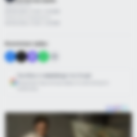
Συντακτική Ομάδα
Δημοσίευση
09/05/2024, 15:28 · 3:28 ΜΜ
Τελευταία ενημέρωση
09/05/2024, 15:28 · 3:28 ΜΜ
Κοινοποίησε άρθρο
Προσθήκη το
newstok.gr
στην Google
Ανακαλύψτε περισσότερα άρθρα στα αποτελέσματα
αναζήτησης.