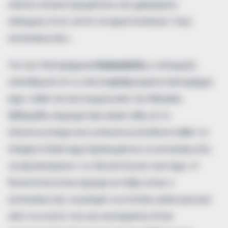
κάνουν επικεντρωμένους και γρήγορους
ελέγχους έτσι ώστε να προστατεύουν τους
καταναλωτές».
Για την πλατφόρμα
e-katanalotis
, ο υπουργός
υπενθύμισε ότι η νέα αναβαθμισμένη πλατφόρμα
έχει τεθεί σε λειτουργία από την Μεγάλη
Εβδομάδα «έχουμε ξεκινήσει ήδη να το
επικοινωνούμε και η επικοινωνία θα ενταθεί το
επόμενο διάστημα προκειμένου οι καταναλωτές
να αξιοποιήσουν τις δυνατότητες που έχει. Η
δυνατότητα που έχουμε εντάξει είναι ο
καταναλωτής να μπορεί να στείλει ηλεκτρονικά
από το κινητό του και καταγγελία. Είναι