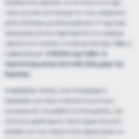
Ελλάδα είναι, περίπου, στο 3% αυτή τη στιγμή
«όπου και εκεί πιστεύουμε ότι τους επόμενους
μήνες θα δούμε μια αποκλιμάκωση. Η ταχύτερη
αποκλιμάκωση που παρατηρείται στα τρόφιμα
οφείλεται εν πολλοίς στα μέτρα που έχει λάβει η
κυβέρνησή μας.
Η Ελλάδα έχει λάβει τα
περισσότερα μέτρα από κάθε άλλη χώρα της
Ευρώπης
».
Αναφέρθηκε, επίσης, στην πλατφόρμα e-
katanalotis, που δίνει τη δυνατότητα στους
καταναλωτές να προβούν σε καταγγελίες, την
οποία και χαρακτήρισε «πολύ σημαντική γιατί
βοηθάει και τους ελεγκτικούς μηχανισμούς να