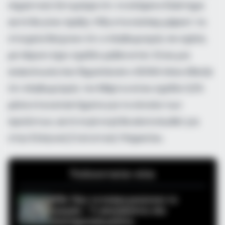
σημαντικά. Εκτιμούμε ότι το επόμενο διάστημα
αυτό θα γίνει πράξη. Ήδη στα σούπερ μάρκετ τα
στοιχεία δείχνουν ότι ο πληθωρισμός σε σχέση
με πέρυσι έχει σχεδόν μηδενιστεί. Είναι μια
ανακοίνωση που δημοσίευσε ο ΙΕΛΚΑ όπου έδειξε
ότι πληθωρισμός τον Μάρτιο είναι σχεδόν 0,5%
μέσα στα καταστήματα για το σύνολο των
προϊόντων, αυτό σιγά-σιγά θα αποτυπωθεί για
στην Ελληνική Στατιστική Υπηρεσία».
Τελευταία νέα
ΗΠΑ: Πώς τα πούμα μειώνουν τα
τροχαία – Τι αποκαλύπτει νέα
επιστημονική μελέτη