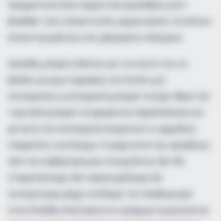
πραγματικά πολύ σημαντική προσθήκη γιατί
βοηθάει τους ελεγκτικούς μηχανισμούς να κάνουν
επικεντρωμένους και γρήγορους ελέγχους.
Δηλαδή, μπορεί κάποιος με το κινητό του να
βγάλει μια φωτογραφία, να στείλει μια
καταγγελία, η καταγγελία μπορεί να έχει θέμα την
τιμή αλλά μπορεί να αφορά και παραπλάνηση και
με αυτή την καταγγελία πηγαίνουν οι αρμόδιες
υπηρεσίες για έλεγχο. Η μάχη κατά της ακρίβειας
από την κυβέρνησή μας συνεχίζεται, δεν θα
σταματήσουμε, δεν εφησυχάζουμε, θα
συνεχίσουμε μέχρι να δούμε τον πληθωρισμό
στην Ελλάδα ιδιαίτερα στα τρόφιμα να μειώνεται