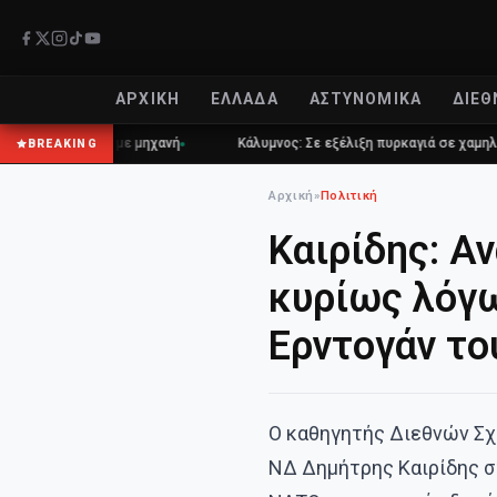
ΑΡΧΙΚΉ
ΕΛΛΆΔΑ
ΑΣΤΥΝΟΜΙΚΆ
ΔΙΕΘ
τροχαίο με μηχανή
Κάλυμνος: Σε εξέλιξη πυρκαγιά σε χαμηλή βλάστη
BREAKING
Αρχική
»
Πολιτική
Καιρίδης: Α
κυρίως λόγω
Ερντογάν το
Ο καθηγητής Διεθνών Σ
ΝΔ Δημήτρης Καιρίδης στ