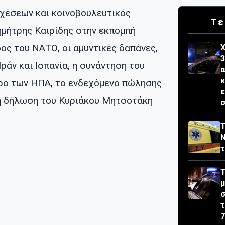
χέσεων και κοινοβουλευτικός
Τε
μήτρης Καιρίδης στην εκπομπή
δος του ΝΑΤΟ, οι αμυντικές δαπάνες,
Χ
3
Ιράν και Ισπανία, η συνάντηση του
α
κ
ρο των ΗΠΑ, το ενδεχόμενο πώλησης
 η δήλωση του Κυριάκου Μητσοτάκη
σ
Τ
Ν
τ
Τ
μ
σ
τ
7