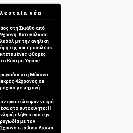
λευταία νέα
άος στη Σκιάθο από
9χρονη: Κατανάλωσε
λκοόλ με την ανήλικη
όρη της και προκάλεσε
εκτεταμένες φθορές
το Κέντρο Υγείας
ραγωδία στη Μύκονο:
εκρός 42χρονος σε
ροχαίο με μηχανή
ον εγκατέλειψαν νεκρό
έσα στο αυτοκίνητο: Η
κληρή αλήθεια για την
ραγωδία με τον
2χρονο στα Άνω Λιόσια