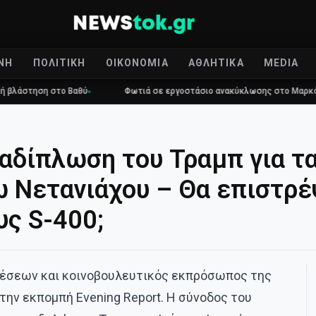
ΝΉ
ΠΟΛΙΤΙΚΉ
ΟΙΚΟΝΟΜΊΑ
ΑΘΛΗΤΙΚΆ
MEDIA
ση στο Βαθύ
Φωτιά σε εργοστάσιο ανακύκλωσης στο Μαρκόπουλο
ναδίπλωση του Τραμπ για τα
 Νετανιάχου – Θα επιστρέ
υς S-400;
χέσεων και κοινοβουλευτικός εκπρόσωπος της
ην εκπομπή Evening Report. Η σύνοδος του