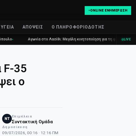
ONLINE ΕΝΗΜΈΡΩΣΗ
ΥΓΕΊΑ
ΑΠΌΨΕΙΣ
Ο ΠΛΗΡΟΦΟΡΙΟΔΌΤΗΣ
Αγωνία στο Λασίθι: Μεγάλη κινητοποίηση για τη φωτιά στη Σητεία
LIVE
 F-35
ψει ο
Επιμέλεια
NT
Συντακτική Ομάδα
Δημοσίευση
09/07/2026, 00:16 · 12:16 ΠΜ