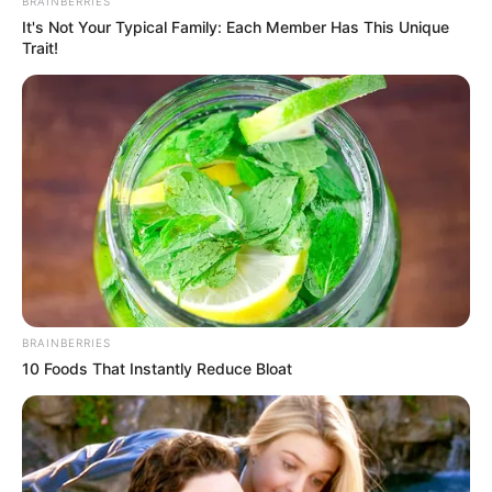
BRAINBERRIES
συμμάχους της.
It's Not Your Typical Family: Each Member Has This Unique
Trait!
Η επιμέλεια της στήλης γίνεται από την συντακτική ομάδα
Κοινοποίησε άρθρο
Προσθήκη το
newstok.gr
στην Google
Ανακαλύψτε περισσότερα άρθρα στα αποτελέσματα
αναζήτησης.
BRAINBERRIES
10 Foods That Instantly Reduce Bloat