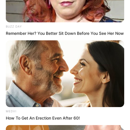
BUZZ DAY
Remember Her? You Better Sit Down Before You See Her Now
MEDVI
How To Get An Erection Even After 60!