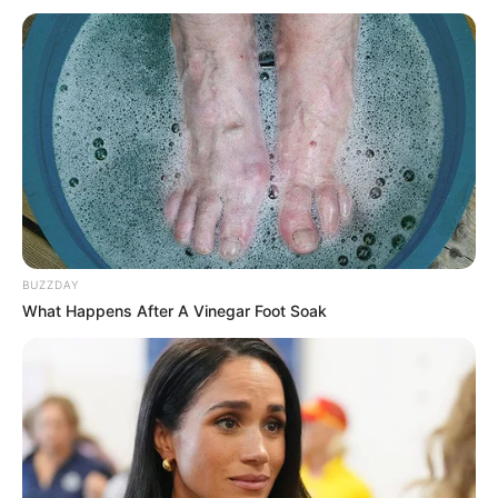
BUZZDAY
What Happens After A Vinegar Foot Soak