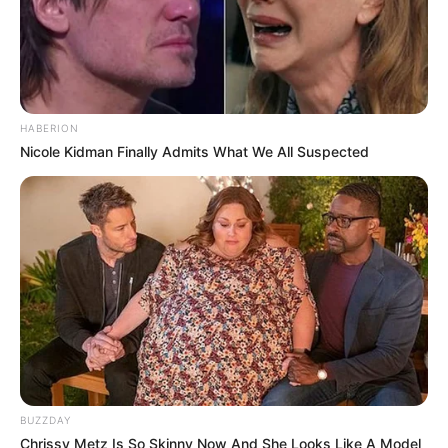
HABERION
Nicole Kidman Finally Admits What We All Suspected
BUZZDAY
Chrissy Metz Is So Skinny Now And She Looks Like A Model