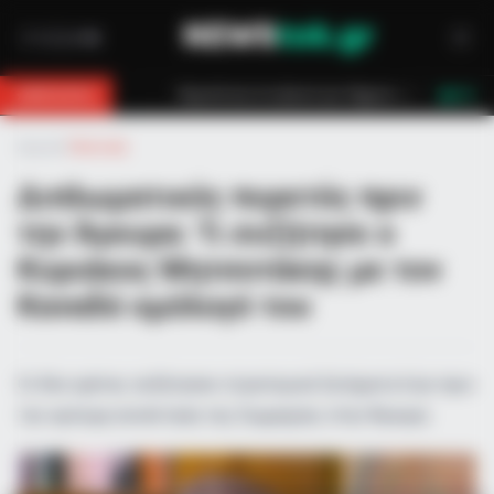
ια 18χρονο στη Θάσο: Η κλήση στο 112 και η έγκαιρη επέμβαση των πυροσβε
BREAKING
LIVE
Αρχική
»
Πολιτική
Διπλωματικός πυρετός πριν
την Άγκυρα: Τι συζήτησε ο
Κυριάκος Μητσοτάκης με τον
Καναδό ομόλογό του
Οι δύο ηγέτες συζήτησαν στρατηγικά ζητήματα λίγο πριν
την κρίσιμη συνάντηση της Συμμαχίας στην Άγκυρα.