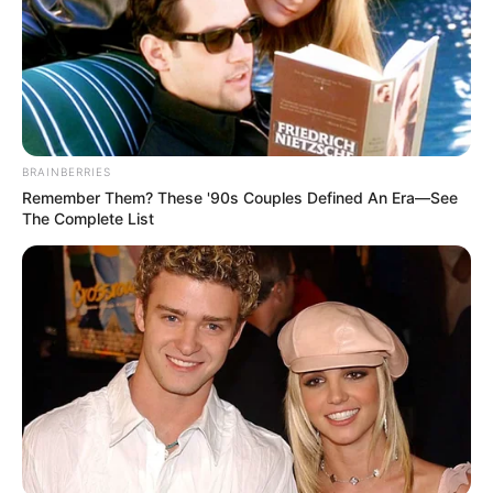
BRAINBERRIES
Remember Them? These '90s Couples Defined An Era—See
The Complete List
Η προετοιμασία ενόψει της επερχόμενης
Συνόδου Κορυφής του ΝΑΤΟ στην Άγκυρα
βρέθηκε στο επίκεντρο της τηλεφωνικής
συνομιλίας που πραγματοποιήθηκε ανάμεσα