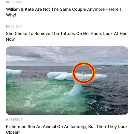
BUZZ DAY
William & Kate Are Not The Same Couple Anymore – Here's
Why!
BUZZ DAY
She Chose To Remove The Tattoos On Her Face. Look At Her
Now
HABERION
Fishermen See An Animal On An Iceberg, But Then They Look
Closer!