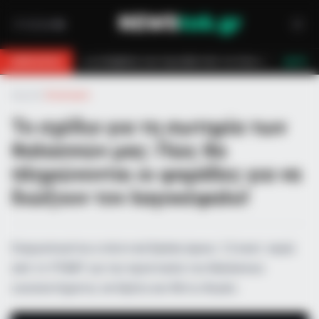
πυροσβεστών τον έσωσαν!
Επίδομα 150€: Πότε πληρώνεται η έκτακτη 
BREAKING
LIVE
Αρχική
»
Οικονομία
Το σχέδιο για τη σωτηρία των
θαλασσών μας: Πώς θα
πληρώνονται οι ψαράδες για να
διώξουν τον λαγοκέφαλο!
Ενεργοποιείται η πιλοτική δράση ύψους 1,5 εκατ. ευρώ
από το ΥΠΑΑΤ για την προστασία του θαλάσσιου
οικοσυστήματος σε Κρήτη και Νότιο Αιγαίο.