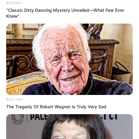
BUZZDAY
“Classic Dirty Dancing Mystery Unveiled—What Few Ever
Knew"
BUZZ DAY
The Tragedy Of Robert Wagner Is Truly Very Sad