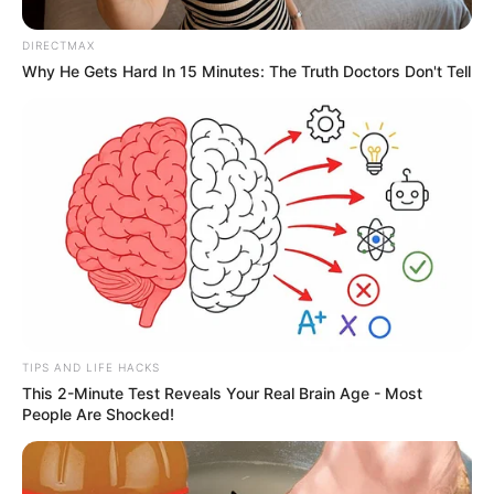
DIRECTMAX
Why He Gets Hard In 15 Minutes: The Truth Doctors Don't Tell
TIPS AND LIFE HACKS
This 2-Minute Test Reveals Your Real Brain Age - Most
People Are Shocked!