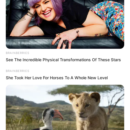
περιφερειών έως τις 30 Σεπτεμβρίου 2026.
Η επιμέλεια της στήλης γίνεται από την συντακτική ομάδα
Κοινοποίησε άρθρο
BRAINBERRIES
See The Incredible Physical Transformations Of These Stars
Προσθήκη το
newstok.gr
στην Google
BRAINBERRIES
Ανακαλύψτε περισσότερα άρθρα στα αποτελέσματα
She Took Her Love For Horses To A Whole New Level
αναζήτησης.