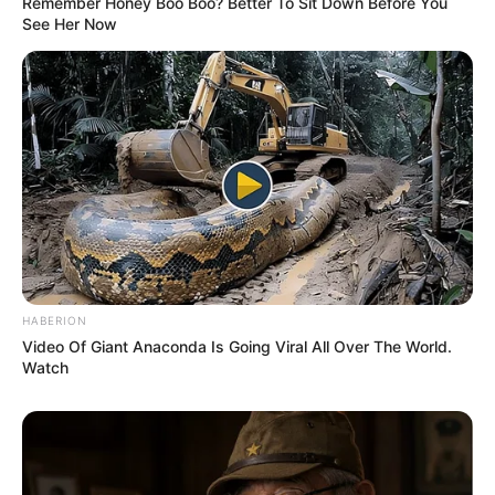
Remember Honey Boo Boo? Better To Sit Down Before You
See Her Now
HABERION
Video Of Giant Anaconda Is Going Viral All Over The World.
Watch