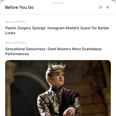
Before You Go
BRAINBERRIES
Plastic Surgery Splurge: Instagram Model's Quest For Barbie
Looks
BRAINBERRIES
Sensational Seductress: Demi Moore's Most Scandalous
Performances
Οικονομία
Επιμέλεια
NT
Συντακτική Ομάδα
Δημοσίευση
29/06/2026, 16:28 · 4:28 ΜΜ
Τελευταία ενημέρωση
18/07/2026, 15:22 · 3:22 ΜΜ
Σύνοψη άρθρου