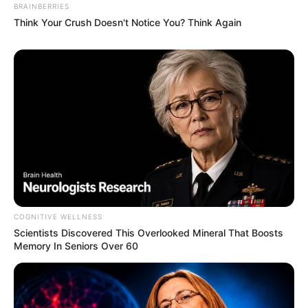
BRAINBERRIES
Σπείρα είχε στήσει υπερσύγχρονα
Think Your Crush Doesn't Notice You? Think Again
εργαστήρια κάνναβης στην Αττική και
πουλούσε ναρκωτικά μέχρι και στην
Πανεπιστημιούπολη
Ταυτοποιήθηκε η 57χρονη γυναίκα που
βρέθηκε νεκρή σε σπηλιά στον
Λυκαβηττό – Πτώση από ύψος δείχνουν
τα ευρήματα
Μακάβριο εύρημα: Σορός άνδρα σε
προχωρημένη σήψη στον Λυκαβηττό
COGNITIVE WELLNESS
Scientists Discovered This Overlooked Mineral That Boosts
Memory In Seniors Over 60
Δείτε όλες τις τελευταίες
Ειδήσεις
από την Ελλάδα και
τον Κόσμο, τη στιγμή που συμβαίνουν, στο
Newstok.gr
.