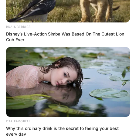
BRAINBERRIES
Disney’s Live-Action Simba Was Based On The Cutest Lion
Cub Ever
Το υπουργείο Αγροτικής Ανάπτυξης και
Τροφίμων θέτει σε πλήρη εφαρμογή ένα νέο,
στρατηγικό σχέδιο δράσης για την
CTA FAVORITE
αντιμετώπιση του λαγοκέφαλου, ενός ξενικού
Why this ordinary drink is the secret to feeling your best
every day