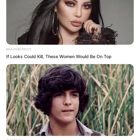
Επιμέλεια
NT
Μαρίνα Βερούση
Δημοσίευση
12/06/2026, 12:56 · 12:56 ΜΜ
Τελευταία ενημέρωση
12/06/2026, 12:56 · 12:56 ΜΜ
BRAINBERRIES
Κοινοποίησε άρθρο
If Looks Could Kill, These Women Would Be On Top
Προσθήκη το
newstok.gr
στην Google
Ανακαλύψτε περισσότερα άρθρα στα αποτελέσματα
αναζήτησης.