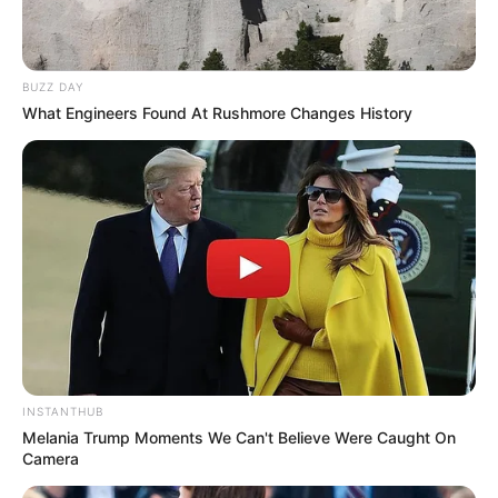
· Ώρες εξυπηρέτησης: Δευτέρα έως Παρασκευή,
09:00 – 17:00
BUZZ DAY
What Engineers Found At Rushmore Changes History
· Email:
allazothermansi.thermosifona@prv.ypeka.gr
Για τους προμηθευτές
· Τηλ.: 213 151 3075, 213 151 3355
· Ώρες εξυπηρέτησης: Δευτέρα έως Παρασκευή,
09:00 – 17:00
INSTANTHUB
Melania Trump Moments We Can't Believe Were Caught On
Camera
· Email: