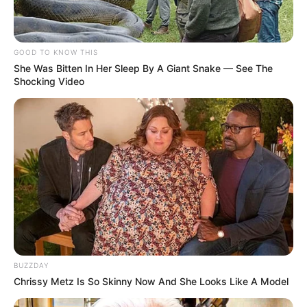
της Interpol
Περιπέτεια στο βουνό για 18χρονο στη
GOOD TO KNOW THIS
Θάσο: Η κλήση στο 112 και η έγκαιρη
She Was Bitten In Her Sleep By A Giant Snake — See The
επέμβαση των πυροσβεστών τον
Shocking Video
έσωσαν!
Επίδομα 150€: Πότε πληρώνεται η
έκτακτη ενίσχυση για παιδιά
Δείτε όλες τις τελευταίες
Ειδήσεις
από την Ελλάδα και
τον Κόσμο, τη στιγμή που συμβαίνουν, στο
Newstok.gr
.
BUZZDAY
Chrissy Metz Is So Skinny Now And She Looks Like A Model