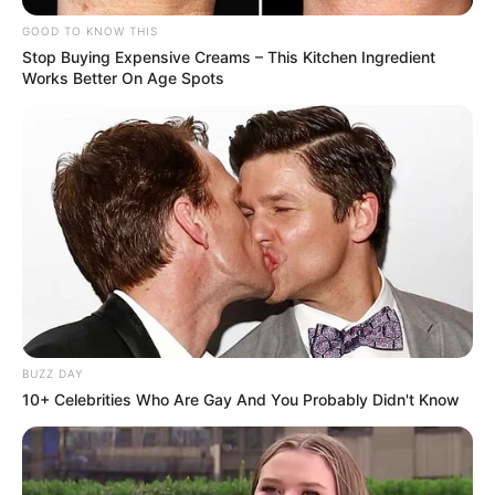
GOOD TO KNOW THIS
Stop Buying Expensive Creams – This Kitchen Ingredient
Works Better On Age Spots
BUZZ DAY
10+ Celebrities Who Are Gay And You Probably Didn't Know