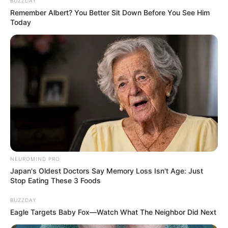
BUZZDAY
Remember Albert? You Better Sit Down Before You See Him
Today
NEUROMIND PRO
Japan's Oldest Doctors Say Memory Loss Isn't Age: Just
Stop Eating These 3 Foods
Οι νέοι δικαιούχοι που εντάσσονται στο
πρόγραμμα “Αλλάζω Σύστημα Θέρμανσης και
BUZZDAY
Eagle Targets Baby Fox—Watch What The Neighbor Did Next
Θερμοσίφωνα” ξεπερνούν τους 6.000.