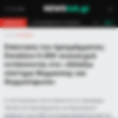
αν!
Επίδομα 150€: Πότε πληρώνεται η έκτακτη ενίσχυση για παιδιά
BREAKING
LIVE
Αρχική
»
Οικονομία
Επέκταση του προγράμματος:
Επιπλέον 6.000 νοικοκυριά
εντάσσονται στο «Αλλάζω
σύστημα θέρμανσης και
Θερμοσίφωνα»
Οι νέοι δικαιούχοι που εντάσσονται στο πρόγραμμα
"Αλλάζω Σύστημα Θέρμανσης και Θερμοσίφωνα"
ξεπερνούν τους 6.000. Τα στοιχεία προκύπτουν από τον