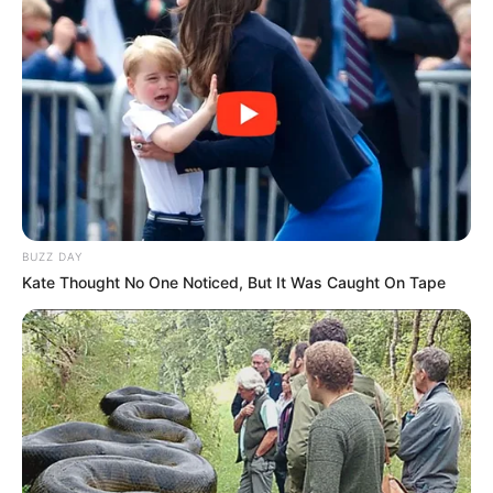
allazothermansi.thermosifona.suppliers@prv.ypeka.
Περισσότερες πληροφορίες και πρόσβαση
στην πλατφόρμα του προγράμματος είναι
διαθέσιμες στον επίσημο ιστότοπο:
https://allazosistimathermansis-
thermosifona.gov.gr/go-beyond/
.
BUZZ DAY
Kate Thought No One Noticed, But It Was Caught On Tape
Τελευταία νέα
Μπήκε σε κατάστημα για την τουαλέτα
και άδειασε την αποθήκη των
υπαλλήλων! (Βίντεο ντοκουμέντο)
Χειροπέδες σε 31χρονο φυγόποινο στη
Θεσσαλονίκη μετά από ερυθρά αγγελία