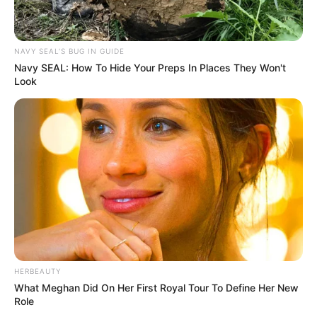
NAVY SEAL'S BUG IN GUIDE
Navy SEAL: How To Hide Your Preps In Places They Won't
Look
HERBEAUTY
What Meghan Did On Her First Royal Tour To Define Her New
Role