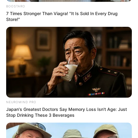
BOOSTARO
7 Times Stronger Than Viagra! "It Is Sold In Every Drug
Store!"
Συνεχίζει τη συνεργασία της με το Star η Ζήνα
Κουτσελίνη και τη νέα σεζόν πρόκειται να
αναλάβει την πρωινή ζώνη του σταθμού, όπως
ανακοινώθηκε επίσημα από το κανάλι.
Την Πέμπτη (09.07.2026) το Star γνωστοποίηση
NEUROMIND PRO
Japan's Greatest Doctors Say Memory Loss Isn't Age: Just
τη μετακίνηση της παρουσιάστριας από τη
Stop Drinking These 3 Beverages
μεσημεριανή ζώνη στην πρωινή, ενώ μέχρι
στιγμής δεν έχει κάνει γνωστό επίσημα το