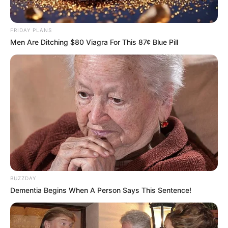
FRIDAY PLANS
Men Are Ditching $80 Viagra For This 87¢ Blue Pill
BUZZDAY
Dementia Begins When A Person Says This Sentence!