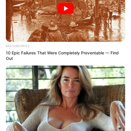
Προσθήκη το
newstok.gr
στην Google
Ανακαλύψτε περισσότερα άρθρα στα αποτελέσματα
αναζήτησης.
BRAINBERRIES
10 Epic Failures That Were Completely Preventable — Find
Out