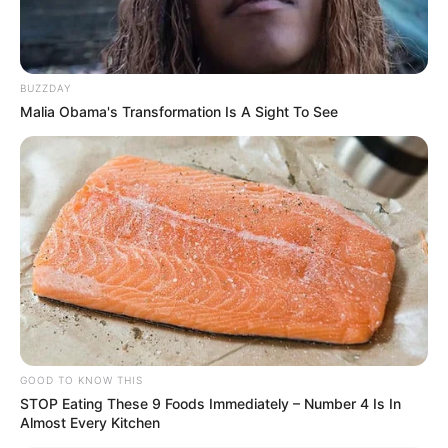
BUZZDAY
Malia Obama's Transformation Is A Sight To See
GOOD TO KNOW THIS
STOP Eating These 9 Foods Immediately – Number 4 Is In
Almost Every Kitchen