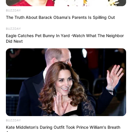
δημιουργικό κεφάλαιο στην πρωινή ζώνη του
σταθμού.
BUZZDAY
The Truth About Barack Obama's Parents Is Spilling Out
Ο τίτλος της νέας εκπομπής, οι συνεργάτες και
BUZZDAY
Eagle Catches Pet Bunny In Yard -Watch What The Neighbor
περισσότερες λεπτομέρειες θα ανακοινωθούν
Did Next
το προσεχές διάστημα»
Τελευταία νέα
Άκης Σκέρτσος: ‘’ Μην σταματήσουμε να
επενδύουμε στην πρόληψη, η
μεγαλύτερη τιμή στους νεκρούς
πυροσβέστες και πιλότους ‘’
Τραγωδία στο Γουδί: 53χρονη γυναίκα
BUZZDAY
έχασε τη ζωή της πέφτοντας στο κενό
Kate Middleton's Daring Outfit Took Prince William's Breath
από τον πέμπτο όροφο πολυκατοικίας