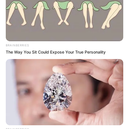
Μαρίνα Βερούση
Δημοσίευση
26/06/2026, 15:23 · 3:23 ΜΜ
Τελευταία ενημέρωση
26/06/2026, 15:23 · 3:23 ΜΜ
Κοινοποίησε άρθρο
BRAINBERRIES
The Way You Sit Could Expose Your True Personality
Προσθήκη το
newstok.gr
στην Google
Ανακαλύψτε περισσότερα άρθρα στα αποτελέσματα
αναζήτησης.