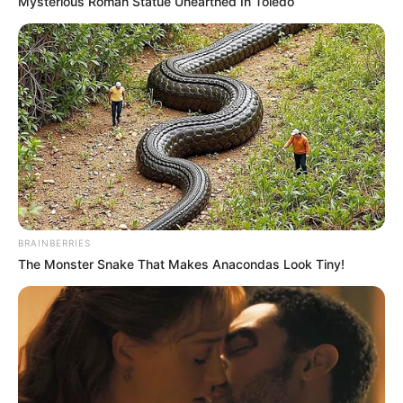
Mysterious Roman Statue Unearthed In Toledo
και έπαιρνε και λέγανε ‘’ μπορούμε να της πούμε
συλλυπητήρια; , μπορούμε να της μιλήσουμε; ‘’ ,
ήταν φοβερό.”
Τελευταία νέα
Υπουργείο Παιδείας: Ανακοινώθηκαν 95
ειδικότητες και 860 τμήματα των ΣΑΕΚ
– Πότε ξεκινούν οι αιτήσεις
BRAINBERRIES
The Monster Snake That Makes Anacondas Look Tiny!
Σαμοθράκη: Το 112 έσωσε 15χρονη που
έπεσε στη Γριά Βάθρα
Σκάνδαλο στη δημόσια ραδιοτηλεόραση
της Ιαπωνίας: Έκρυβαν σεξουαλική
κακοποίηση υπαλλήλου