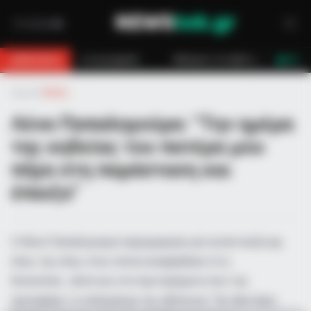
 μηχανή
Κάλυμνος: Σε εξέλιξη πυρκαγιά σε χαμηλή βλάστηση στο Βαθ
BREAKING
LIVE
Αρχική
»
Media
Λένα Παπαληγούρα: “Την ημέρα
της κηδείας του πατέρα μου
πήγα στη παράσταση και
έπαιξα”
Η Λένα Παπαληγούρα παραχώρησε μία συνέντευξη εφ
όλης της ύλης στην οποία αναφέρθηκε στις
δυσκολίες αλλά και στα προτερήματα που της
προσφέρει το επάγγελμα της ηθοποιού. Την Δευτέρα