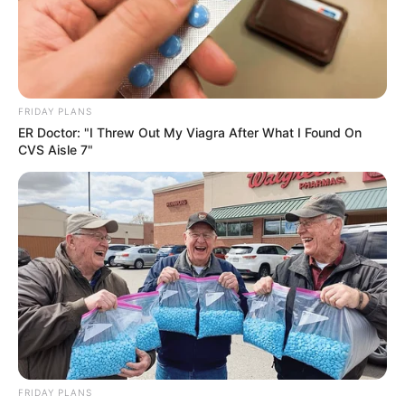
FRIDAY PLANS
ER Doctor: "I Threw Out My Viagra After What I Found On
CVS Aisle 7"
FRIDAY PLANS