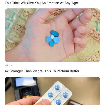
This Trick Will Give You An Erection At Any Age
MEDVI
4x Stronger Than Viagra! This To Perform Better