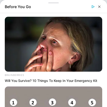
22/06 η τηλεοπτική εκπομπή "Buongiorno" με
Before You Go
παρουσιάστρια την Φαίη Σκορδά υποδέχτηκαν την
καλλιτέχνιδα…
BRAINBERRIES
Will You Survive? 10 Things To Keep In Your Emergency Kit
Screenshot
Media
Επιμέλεια
NT