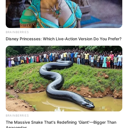
BRAINBERRIES
Disney Princesses: Which Live-Action Version Do You Prefer?
BRAINBERRIES
The Massive Snake That's Redefining 'Giant'—Bigger Than
Anacondas