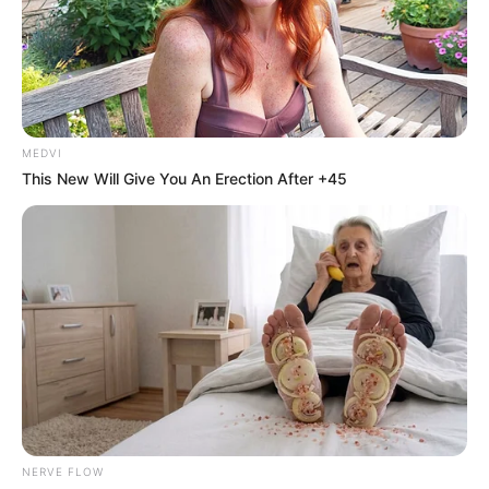
MEDVI
This New Will Give You An Erection After +45
NERVE FLOW