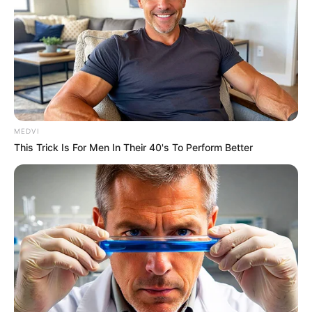
MEDVI
This Trick Is For Men In Their 40's To Perform Better