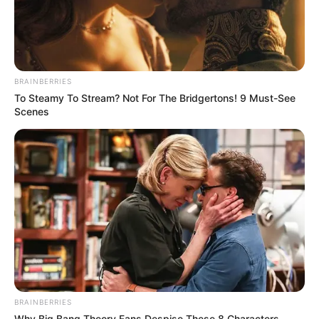
Χάος στη Σκιάθο από 39χρονη:
Κατανάλωσε αλκοόλ με την ανήλικη
κόρη της και προκάλεσε εκτεταμένες
φθορές στο Κέντρο Υγείας
BRAINBERRIES
To Steamy To Stream? Not For The Bridgertons! 9 Must-See
Scenes
Δείτε όλες τις τελευταίες
Ειδήσεις
από την Ελλάδα και
τον Κόσμο, τη στιγμή που συμβαίνουν, στο
Newstok.gr
.
BRAINBERRIES
Why Big Bang Theory Fans Despise These 8 Characters