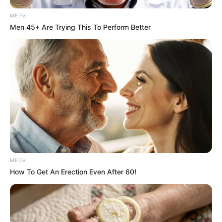
MEDVI
Men 45+ Are Trying This To Perform Better
MEDVI
How To Get An Erection Even After 60!