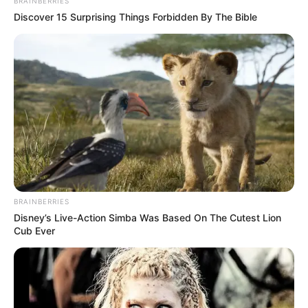
BRAINBERRIES
Discover 15 Surprising Things Forbidden By The Bible
BRAINBERRIES
Disney’s Live-Action Simba Was Based On The Cutest Lion
Η Λένα Παπαληγούρα παραχώρησε μία
Cub Ever
συνέντευξη εφ όλης της ύλης στην οποία
αναφέρθηκε στις δυσκολίες αλλά και στα
προτερήματα που της προσφέρει το επάγγελμα