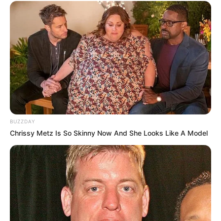
BUZZDAY
Chrissy Metz Is So Skinny Now And She Looks Like A Model