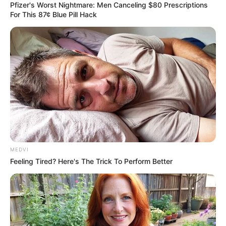
Pfizer's Worst Nightmare: Men Canceling $80 Prescriptions
For This 87¢ Blue Pill Hack
MEDVI
Feeling Tired? Here's The Trick To Perform Better