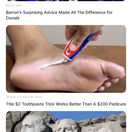
BUZZ DAY
μοτοσικλέτας τραυματίστηκε ελαφρά.
Barron's Surprising Advice Made All The Difference For
Donald
Για τα ακριβή αίτια και τις συνθήκες του
δυστυχήματος, προανάκριση διενεργεί το
Αστυνομικό Τμήμα Σιθωνίας.
Τελευταία νέα
Εθνικό Κέντρο Αιμοδοσίας: Η προσφορά
δεν έχει εποχή αλλά αποτελεί μια
διαρκή θετική συνειδητή επιλογή
GOOD TO KNOW THIS
This $2 Toothpaste Trick Works Better Than A $200 Pedicure
Χαλκίδα: Διασώθηκε 30χρονη μετά από
πτώση από την υψηλή γέφυρα –
Μεταφέρθηκε στο νοσοκομείο