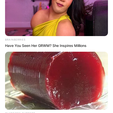
Τελευταία ενημέρωση
29/06/2025, 20:18 · 8:18 ΜΜ
Κοινοποίησε άρθρο
BRAINBERRIES
Have You Seen Her GRWM? She Inspires Millions
Προσθήκη το
newstok.gr
στην Google
Ανακαλύψτε περισσότερα άρθρα στα αποτελέσματα
αναζήτησης.