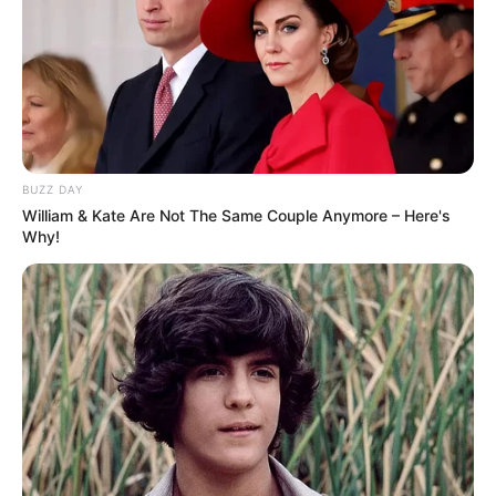
BUZZ DAY
William & Kate Are Not The Same Couple Anymore – Here's
Why!