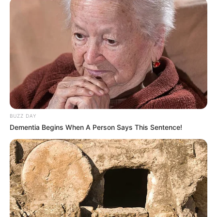
BUZZ DAY
Dementia Begins When A Person Says This Sentence!