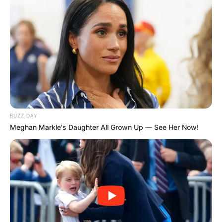
BUZZ DAY
Meghan Markle's Daughter All Grown Up — See Her Now!