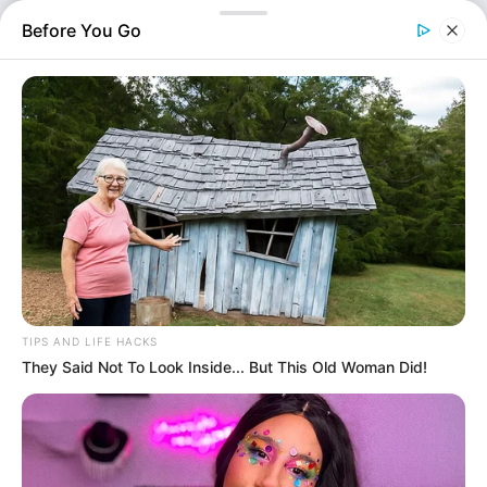
στη διασταύρωση του Όρμου…
Before You Go
TIPS AND LIFE HACKS
They Said Not To Look Inside... But This Old Woman Did!
Ελλάδα
Επιμέλεια
NT
Συντακτική Ομάδα
Δημοσίευση
29/06/2025, 20:18 · 8:18 ΜΜ