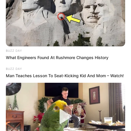
Αριστοτέλης Δαμίγος: Σε κλίμα βαθιάς
οδύνης η αποτέφρωση του συντονιστή
που έχασε τη ζωή του στη σύγκρουση
των ελικοπτέρων στην Ψάθα
Γιατί δεν υπήρχαν μικροσκοπικοί
δεινόσαυροι; – Τι αποκαλύπτουν νέες
έρευνες
BUZZ DAY
What Engineers Found At Rushmore Changes History
BUZZ DAY
Man Teaches Lesson To Seat-Kicking Kid And Mom – Watch!
Δείτε όλες τις τελευταίες
Ειδήσεις
από την Ελλάδα και
τον Κόσμο, τη στιγμή που συμβαίνουν, στο
Newstok.gr
.