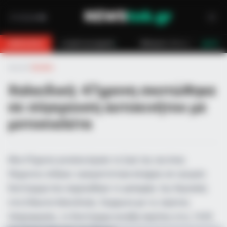
αίο με μηχανή
Κάλυμνος: Σε εξέλιξη πυρκαγιά σε χαμηλή βλάστηση σ
BREAKING
LIVE
Αρχική
»
Ελλάδα
Χαλκιδική: 47χρονη σκοτώθηκε
σε σύγκρουση αυτοκινήτου με
μοτοσικλέτα
Μια 47χρονη γυναίκα έχασε τη ζωή της και ένας
56χρονος άνδρας τραυματίστηκε ελαφρά, σε τροχαίο
δυστύχημα που σημειώθηκε το μεσημέρι της Κυριακής
στη Σιθωνία Χαλκιδικής. Σύμφωνα με τις πρώτες
πληροφορίες, το δυστύχημα συνέβη περίπου στις 14:30