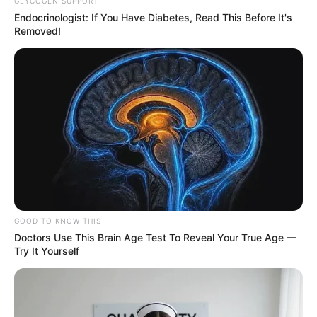
GLYCOGEN SUPPORT
Endocrinologist: If You Have Diabetes, Read This Before It's
Removed!
Μια 47χρονη γυναίκα έχασε τη ζωή της και
GOOD TO KNOW THIS
ένας 56χρονος άνδρας τραυματίστηκε ελαφρά,
Doctors Use This Brain Age Test To Reveal Your True Age —
Try It Yourself
σε τροχαίο δυστύχημα που σημειώθηκε το
μεσημέρι της Κυριακής στη Σιθωνία
Χαλκιδικής
.