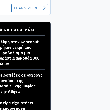
λευταία νέα
λίψη στην Καστοριά:
ρήκαν νεκρή από
υροβολισμό μια
εράστια αρκούδα 300
κιλών
ειροπέδες σε 49χρονο
υγόδικο της
ρωσόφωνης μαφίας
την Αθήνα
πείρα είχε στήσει
υπερσύγχρονα