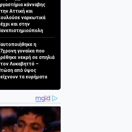
ργαστήρια κάνναβης
την Αττική και
πουλούσε ναρκωτικά
έχρι και στην
Πανεπιστημιούπολη
αυτοποιήθηκε η
7χρονη γυναίκα που
ρέθηκε νεκρή σε σπηλιά
τον Λυκαβηττό –
Πτώση από ύψος
είχνουν τα ευρήματα