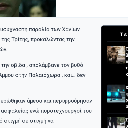
λυσύχναστη παραλία των Χανίων
Τε
 της Τρίτης, προκαλώντας την
ών.
Θ
Β
π
 την οβίδα , απολάμβανε τον βυθό
τ
Άμμου στην Παλαιόχωρα , και… δεν
Χ
φ
ημερώθηκαν άμεσα και περιφρούρησαν
σ
ς ασφαλείας ενώ πυροτεχνουργοί του
Σ
 στιγμή σε στιγμή να