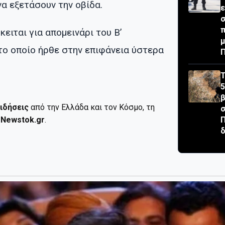
α εξετάσουν την οβίδα.
ε
σ
κειται για απομεινάρι του Β’
μ
το οποίο ήρθε στην επιφάνεια ύστερα
Τ
5
β
ιδήσεις
από την Ελλάδα και τον Κόσμο, τη
σ
ο
Newstok.gr
.
δ