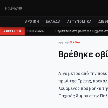
ΑΡΧΙΚΉ
ΕΛΛΆΔΑ
ΑΣΤΥΝΟΜΙΚΆ
ΔΙΕΘ
δα 300 κιλών
Περιπέτεια στο βουνό για 18χρονο στη Θάσο: Η κλήση 
BREAKING
Αρχική
»
Ελλάδα
Βρέθηκε οβί
Λίγα μέτρα από την πολυ
πρωί της Τρίτης, προκα
λουόμενος που βρήκε την
Παχειάς Άμμου στην Παλ