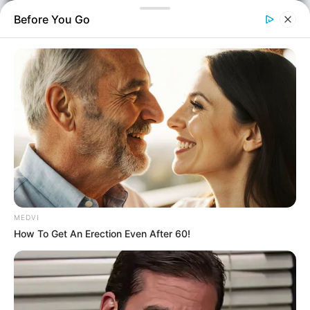
Before You Go
Ελλάδα
Επιμέλεια
NT
Σωτήρης Μπαρσάκης
MEDVI
Δημοσίευση
How To Get An Erection Even After 60!
20/05/2026, 19:57 · 7:57 ΜΜ
Τελευταία ενημέρωση
20/05/2026, 19:57 · 7:57 ΜΜ