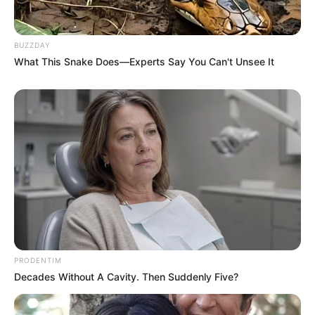
BUZZDAY
What This Snake Does—Experts Say You Can't Unsee It
PRODENTIM
Decades Without A Cavity. Then Suddenly Five?