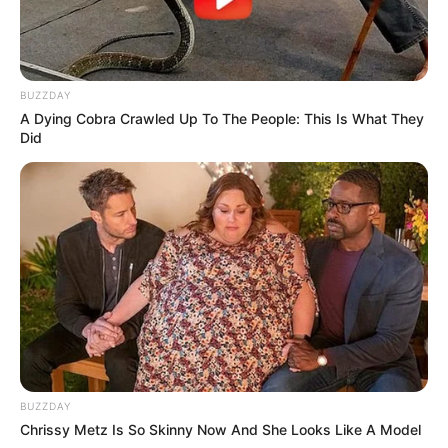
BUZZDAY
A Dying Cobra Crawled Up To The People: This Is What They
Did
BUZZDAY
Chrissy Metz Is So Skinny Now And She Looks Like A Model