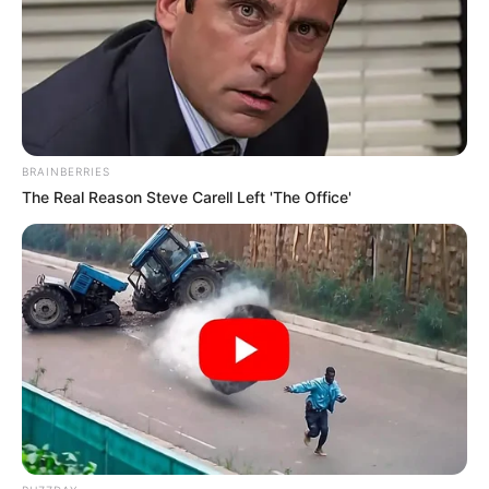
Κοινοποίησε άρθρο
Προσθήκη το
newstok.gr
στην Google
Ανακαλύψτε περισσότερα άρθρα στα αποτελέσματα
αναζήτησης.
BRAINBERRIES
The Real Reason Steve Carell Left 'The Office'