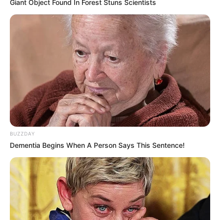
Giant Object Found In Forest Stuns Scientists
BUZZDAY
Dementia Begins When A Person Says This Sentence!