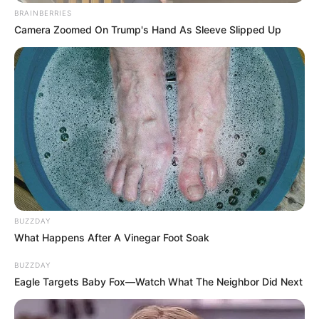
αυτοκίνητο, το οποίο διέσχιζε απολύτως
BRAINBERRIES
κανονικά τον δρόμο εκείνη τη στιγμή. Η ένταση
Camera Zoomed On Trump's Hand As Sleeve Slipped Up
της σύγκρουσης αποτυπώνεται καθαρά στο
βίντεο, καθώς το αυτοκίνητο δέχεται το
χτύπημα στην πλευρική του επιφάνεια, ενώ η
μοτοσικλέτα ανατρέπεται βίαια στο
οδόστρωμα.
BUZZDAY
What Happens After A Vinegar Foot Soak
BUZZDAY
Eagle Targets Baby Fox—Watch What The Neighbor Did Next