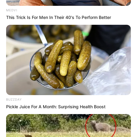
MEDVI
This Trick Is For Men In Their 40's To Perform Better
BUZZDAY
Pickle Juice For A Month: Surprising Health Boost