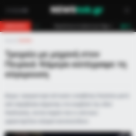
ο βουνό για 18χρονο στη Θάσο: Η κλήση στο 112 και η έγκαιρη επέμβαση τω
BREAKING
LIVE
Αρχική
»
Ελλάδα
Τροχαίο με μηχανή στον
Πειραιά: Κάμερα κατέγραψε τη
σύγκρουση
Δίχως τραυματισμό γλίτωσε ο αναβάτης δικύκλου μετά
από παραβίαση σήμανσης στη συμβολή της οδού
Λαοδικείας, σε ένα σημείο που οι κάτοικοι
χαρακτηρίζουν εξαιρετικά επικίνδυνο.