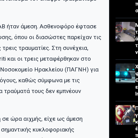
π
σ
Μ
ΑΒ ήταν άμεση. Ασθενοφόρο έφτασε
τ
υσης, όπου οι διασώστες παρείχαν τις
ά
τ
τρεις τραυματίες. Στη συνέχεια,
iti και οι τρεις μεταφέρθηκαν στο
Χ
 Νοσοκομείο Ηρακλείου (ΠΑΓΝΗ) για
φ
όγους, καθώς σύμφωνα με τις
Θ
ε
 τραύματά τους δεν εμπνέουν
I
Π
γ
 σε ώρα αιχμής, είχε ως άμεση
κ
έ
 σημαντικής κυκλοφοριακής