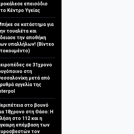
ροκάλεσε επεισόδιο
το Κέντρο Υγείας
πήκε σε κατάστημα για
ην τουαλέτα και
δειασε την αποθήκη
ων υπαλλήλων! (Βίντεο
ντοκουμέντο)
ειροπέδες σε 31χρονο
υγόποινο στη
εσσαλονίκη μετά από
ρυθρά αγγελία της
nterpol
εριπέτεια στο βουνό
ια 18χρονο στη Θάσο: Η
λήση στο 112 και η
γκαιρη επέμβαση των
πυροσβεστών τον