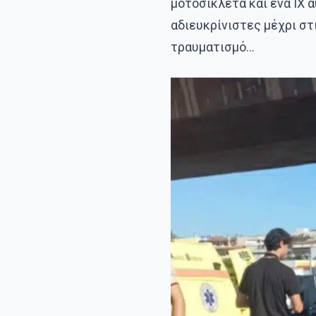
μοτοσικλέτα και ένα ΙΧ
αδιευκρίνιστες μέχρι σ
τραυματισμό…