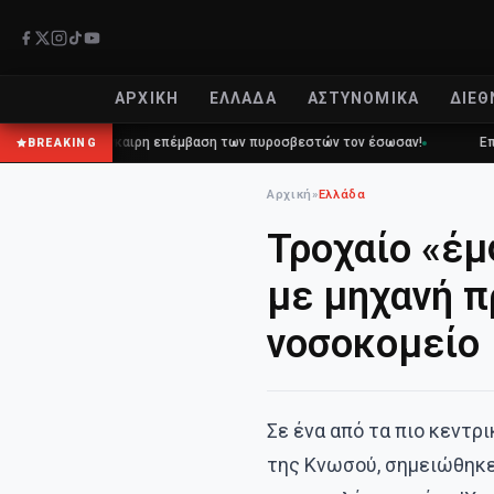
ΑΡΧΙΚΉ
ΕΛΛΆΔΑ
ΑΣΤΥΝΟΜΙΚΆ
ΔΙΕΘ
αι η έγκαιρη επέμβαση των πυροσβεστών τον έσωσαν!
Επίδομα 150€: 
BREAKING
Αρχική
»
Ελλάδα
Τροχαίο «έμ
με μηχανή π
νοσοκομείο
Σε ένα από τα πιο κεντρ
της Κνωσού, σημειώθηκε