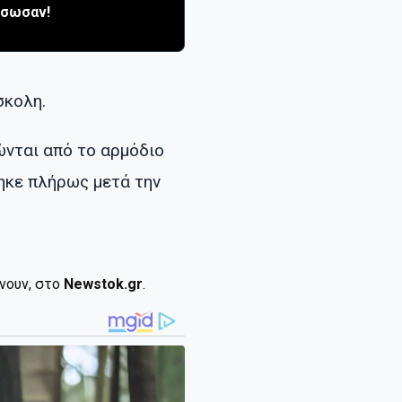
έσωσαν!
σκολη.
νώνται από το αρμόδιο
ηκε πλήρως μετά την
ίνουν, στο
Newstok.gr
.