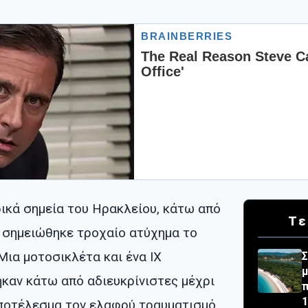
ρικά σημεία του Ηρακλείου, κάτω από
Τε
 σημειώθηκε τροχαίο ατύχημα το
Μια μοτοσικλέτα και ένα ΙΧ
Σ
μ
καν κάτω από αδιευκρίνιστες μέχρι
π
1
αποτέλεσμα τον ελαφρύ τραυματισμό