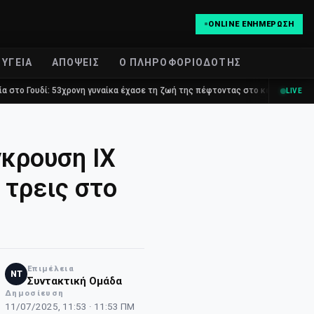
ONLINE ΕΝΗΜΈΡΩΣΗ
ΥΓΕΊΑ
ΑΠΌΨΕΙΣ
Ο ΠΛΗΡΟΦΟΡΙΟΔΌΤΗΣ
 53χρονη γυναίκα έχασε τη ζωή της πέφτοντας στο κενό από τον πέμπτο όρο
LIVE
γκρουση ΙΧ
 τρεις στο
Επιμέλεια
NT
Συντακτική Ομάδα
Δημοσίευση
11/07/2025, 11:53 · 11:53 ΠΜ