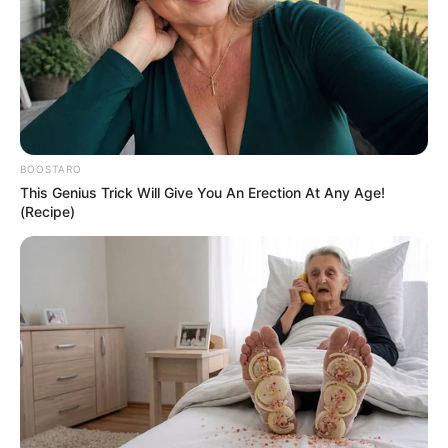
Χάος στη Σκιάθο από 39χρονη:
Κατανάλωσε αλκοόλ με την ανήλικη
κόρη της και προκάλεσε εκτεταμένες
φθορές στο Κέντρο Υγείας
Τραγωδία στη Μύκονο: Νεκρός
42χρονος σε τροχαίο με μηχανή
BOOSTARO
This Genius Trick Will Give You An Erection At Any Age!
(Recipe)
Τον εγκατέλειψαν νεκρό μέσα στο
αυτοκίνητο: Η σκληρή αλήθεια για την
τραγωδία με τον 72χρονο στα Άνω
Λιόσια
Χαλκίδα: Ξυλοδαρμός συζύγου παρά το
διπλό Panic Button