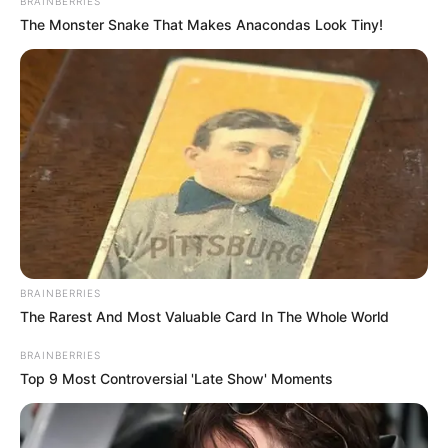
BRAINBERRIES
The Monster Snake That Makes Anacondas Look Tiny!
Μέχρι την Τετάρτη 9/4/2025 θα επικρατήσουν
BRAINBERRIES
οι
χαμηλές θερμοκρασίες
με τον καιρό να
The Rarest And Most Valuable Card In The Whole World
είναι ιδιαίτερα
ψυχρός
, κυρίως το βράδυ.
BRAINBERRIES
Top 9 Most Controversial 'Late Show' Moments
Το έντονο κρύο μέσα στον Απρίλιο είναι
ασυνήθιστο όμως δεν θα αργήσει να ανέβει η