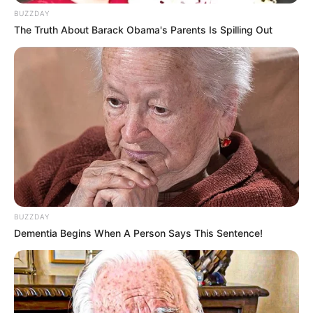
BUZZDAY
The Truth About Barack Obama's Parents Is Spilling Out
BUZZDAY
Dementia Begins When A Person Says This Sentence!