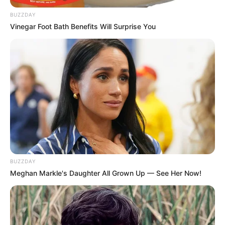
BUZZDAY
Vinegar Foot Bath Benefits Will Surprise You
BUZZDAY
Meghan Markle's Daughter All Grown Up — See Her Now!