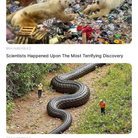
08/04/2025, 18:09 · 6:09 ΜΜ
Κοινοποίησε άρθρο
BRAINBERRIES
Προσθήκη το
newstok.gr
στην Google
Scientists Happened Upon The Most Terrifying Discovery
Ανακαλύψτε περισσότερα άρθρα στα αποτελέσματα
αναζήτησης.