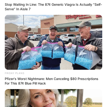
μποφόρ.
Stop Waiting In Line: The 87¢ Generic Viagra Is Actually "Self-
Serve" In Aisle 7
Θερμοκρασία
: Από 10 έως 17 βαθμούς Κελσίου.
Στα βόρεια από 5 έως 14 βαθμούς Κελσίου.
ΘΕΣΣΑΛΙΑ
Καιρός
: Νεφώσεις με τοπικές βροχές.
Ασθενείς χιονοπτώσεις θα σημειωθούν στα
ορεινά.
Άνεμοι
: Ανατολικοί 3 με 4 και στις Σποράδες 4
με 5 μποφόρ.
FRIDAY PLANS
Pfizer's Worst Nightmare: Men Canceling $80 Prescriptions
Θερμοκρασία
: Από 02 έως 12 βαθμούς Κελσίου.
For This 87¢ Blue Pill Hack
Τελευταία νέα