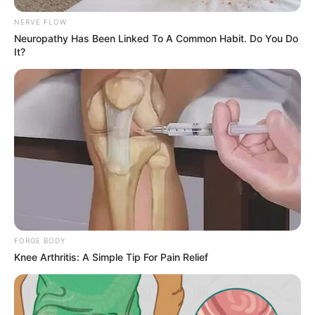
Δείτε όλες τις τελευταίες
Ειδήσεις
από την Ελλάδα και
NERVE FLOW
Neuropathy Has Been Linked To A Common Habit. Do You Do
τον Κόσμο, τη στιγμή που συμβαίνουν, στο
Newstok.gr
.
It?
FORGE BODY
Knee Arthritis: A Simple Tip For Pain Relief