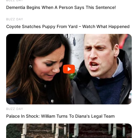
Dementia Begins When A Person Says This Sentence!
BUZZ DAY
Coyote Snatches Puppy From Yard – Watch What Happened
BUZZ DAY
Palace In Shock: William Turns To Diana's Legal Team