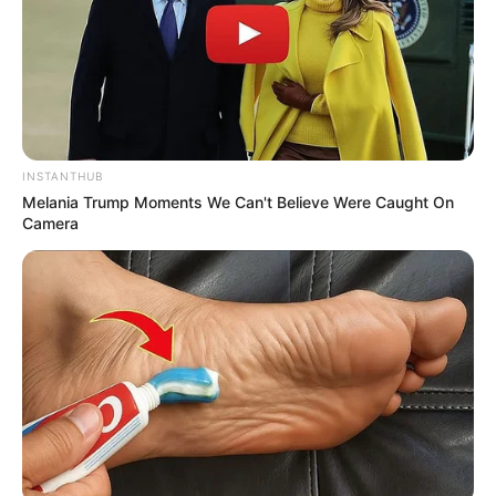
Μπήκε σε κατάστημα για την τουαλέτα και
άδειασε την αποθήκη των υπαλλήλων! (Βίντεο
ντοκουμέντο)
Τελευταία νέα
INSTANTHUB
Melania Trump Moments We Can't Believe Were Caught On
Θεσσαλονίκη: Τι αλλάζει στις
Camera
λεωφορειακές γραμμές με τη
λειτουργία της επέκτασης του Μετρό
στην Καλαμαριά
Τραγωδία στην Πάτρα: Πέθανε βρέφος
οκτώ ημερών στη ΜΕΘ του «Άγιος
Ανδρέας»
Απάτη με τρακτέρ στην Εύβοια: Έκανε
φτερά προκαταβολή 2.480€