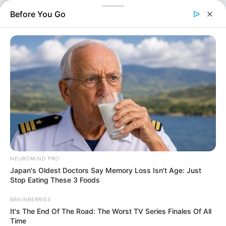
Σύμφωνα με την επίσημη ανακοίνωση του Λιμενικού
Before You Go
Σώματος, ο…
NEUROMIND PRO
Japan's Oldest Doctors Say Memory Loss Isn't Age: Just
Stop Eating These 3 Foods
Ελλάδα
BRAINBERRIES
Επιμέλεια
NT
It's The End Of The Road: The Worst TV Series Finales Of All
Συντακτική Ομάδα
Time
Δημοσίευση