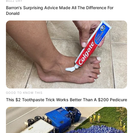
BUZZ DAY
Barron's Surprising Advice Made All The Difference For
Donald
GOOD TO KNOW THIS
This $2 Toothpaste Trick Works Better Than A $200 Pedicure