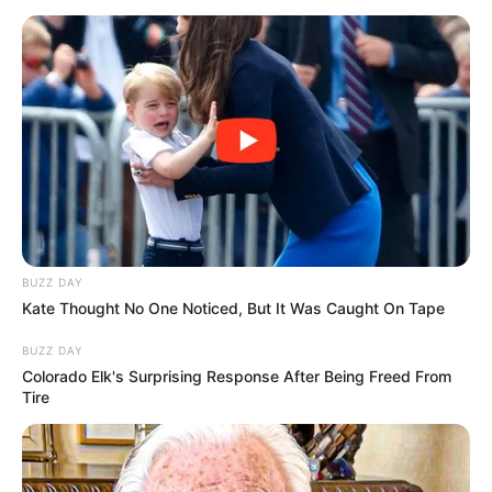
07/09/2025, 18:56 · 6:56 ΜΜ
Τελευταία ενημέρωση
07/09/2025, 18:56 · 6:56 ΜΜ
Κοινοποίησε άρθρο
Προσθήκη το
newstok.gr
στην Google
Ανακαλύψτε περισσότερα άρθρα στα αποτελέσματα
BUZZ DAY
αναζήτησης.
Kate Thought No One Noticed, But It Was Caught On Tape
BUZZ DAY
Colorado Elk's Surprising Response After Being Freed From
Tire