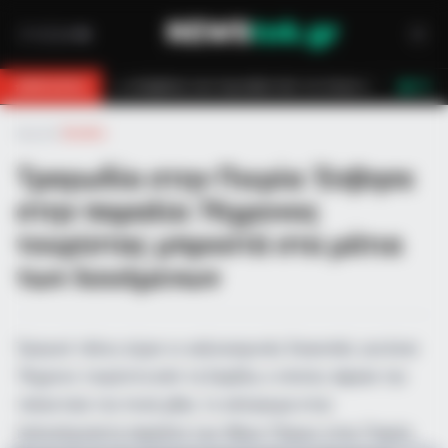
σβεστών τον έσωσαν!
Επίδομα 150€: Πότε πληρώνεται η έκτακτη ενίσχ
BREAKING
LIVE
Αρχική
»
Ελλάδα
Τραγωδία στην Πιερία: Έσβησε
στην παραλία 76χρονος
τουρίστας μπροστά στα μάτια
των λουόμενων
Τραγικό τέλος είχαν οι καλοκαιρινές διακοπές για έναν
76χρονο τουρίστα από τη Σερβία, ο οποίος άφησε την
τελευταία του πνοή χθες το απόγευμα στην
πολυσύχναστη παραλία των Νέων Πόρων στην Πιερία.