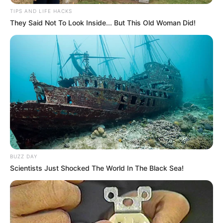
TIPS AND LIFE HACKS
They Said Not To Look Inside... But This Old Woman Did!
BUZZ DAY
Scientists Just Shocked The World In The Black Sea!