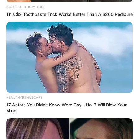
GOOD TO KNOW THIS
Σκιάθος: Φυλάκιση 15 μηνών στη
This $2 Toothpaste Trick Works Better Than A $200 Pedicure
Βρετανίδα που μέθυσε με την 15χρονη
κόρη της και προκάλεσε επεισόδιο στο
Κέντρο Υγείας
Δείτε όλες τις τελευταίες
Ειδήσεις
από την Ελλάδα και
τον Κόσμο, τη στιγμή που συμβαίνουν, στο
Newstok.gr
.
HEALTHYREHABCARE
17 Actors You Didn't Know Were Gay—No. 7 Will Blow Your
Mind