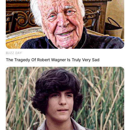
BUZZ DAY
The Tragedy Of Robert Wagner Is Truly Very Sad
Τραγικό τέλος είχαν οι καλοκαιρινές διακοπές
για έναν 76χρονο τουρίστα από τη Σερβία, ο
οποίος άφησε την τελευταία του πνοή χθες το
απόγευμα στην πολυσύχναστη παραλία των