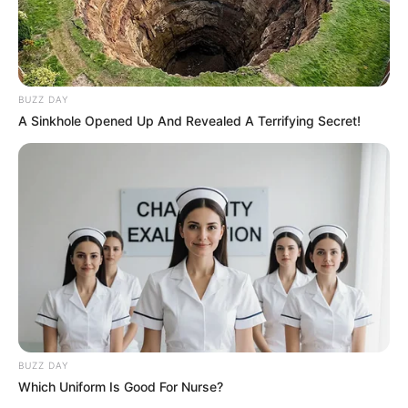
BUZZ DAY
A Sinkhole Opened Up And Revealed A Terrifying Secret!
BUZZ DAY
Which Uniform Is Good For Nurse?