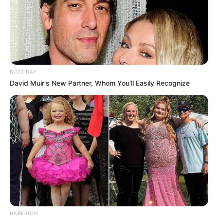
BUZZ DAY
David Muir's New Partner, Whom You'll Easily Recognize
HABERION