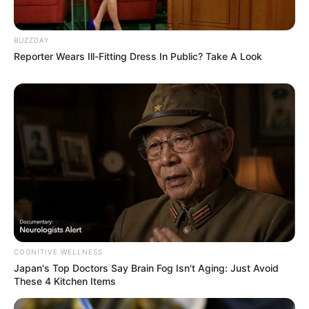
BUZZDAY
Reporter Wears Ill-Fitting Dress In Public? Take A Look
COGNITIVE WELLNESS
Japan's Top Doctors Say Bra​in Fo​g Isn't Aging: Just Avoid
These 4 Kitchen Items