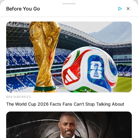
Before You Go
BRAINBERRIES
The World Cup 2026 Facts Fans Can't Stop Talking About
Θρήνος στη Ρόδο: «Έσβησε» ο 45χρονος εργάτης μετά από 19 ημέρες
μάχης στην εντατική
Ελλάδα