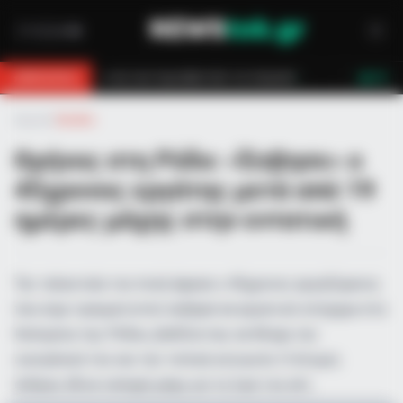
τών τον έσωσαν!
Επίδομα 150€: Πότε πληρώνεται η έκτακτη ενίσχυση 
BREAKING
LIVE
Αρχική
»
Ελλάδα
Θρήνος στη Ρόδο: «Έσβησε» ο
45χρονος εργάτης μετά από 19
ημέρες μάχης στην εντατική
Την τελευταία του πνοή άφησε ο 45χρονος εργαζόμενος
που είχε τραυματιστεί σοβαρά σε εργατικό ατύχημα στα
Κολύμπια της Ρόδου, βυθίζοντας σε θλίψη την
οικογένειά του και την τοπική κοινωνία. Ο άτυχος
άνδρας έδινε σκληρή μάχη για τη ζωή του επί…