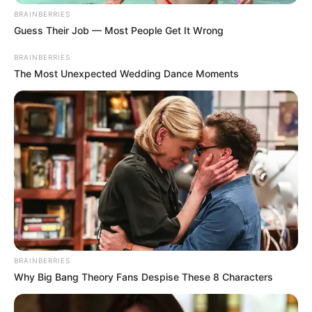
BRAINBERRIES
Guess Their Job — Most People Get It Wrong
BRAINBERRIES
The Most Unexpected Wedding Dance Moments
Την τελευταία του πνοή άφησε ο 45χρονος
BRAINBERRIES
εργαζόμενος που είχε τραυματιστεί σοβαρά σε
Why Big Bang Theory Fans Despise These 8 Characters
εργατικό ατύχημα στα Κολύμπια της Ρόδου,