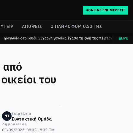
ONLINE ΕΝΗΜΈΡΩΣΗ
ΥΓΕΊΑ
ΑΠΌΨΕΙΣ
Ο ΠΛΗΡΟΦΟΡΙΟΔΌΤΗΣ
στο Γουδί: 53χρονη γυναίκα έχασε τη ζωή της πέφτοντας στο κενό από τον 
LIVE
ς από
οικείοι του
Επιμέλεια
NT
Συντακτική Ομάδα
Δημοσίευση
02/09/2025, 08:32 · 8:32 ΠΜ