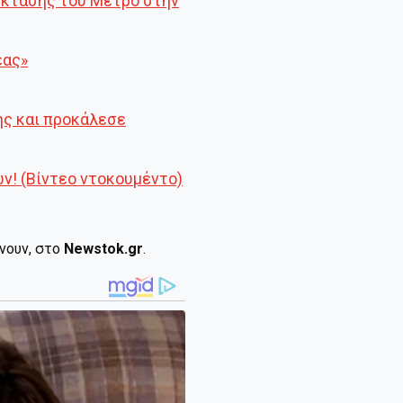
πέκτασης του Μετρό στην
έας»
ης και προκάλεσε
ν! (Βίντεο ντοκουμέντο)
ίνουν, στο
Newstok.gr
.