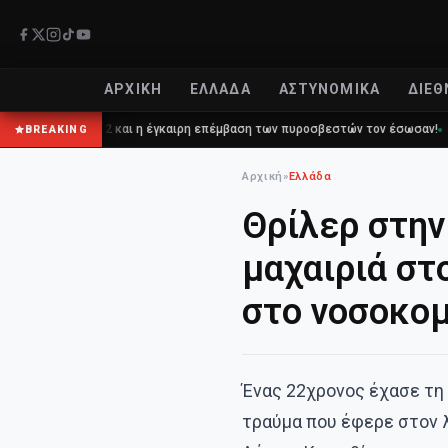
ΑΡΧΙΚΉ
ΕΛΛΆΔΑ
ΑΣΤΥΝΟΜΙΚΆ
ΔΙΕΘ
 στο 112 και η έγκαιρη επέμβαση των πυροσβεστών τον έσωσαν!
Επίδ
BREAKING
Αρχική
»
Ελλάδα
Θρίλερ στην
μαχαιριά στ
στο νοσοκομ
Ένας 22χρονος έχασε τη 
τραύμα που έφερε στον λ