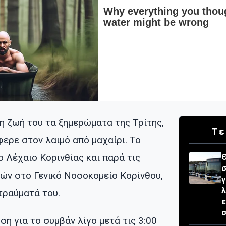
η ζωή του τα ξημερώματα της Τρίτης,
Τε
ερε στον λαιμό από μαχαίρι. Το
 Λέχαιο Κορινθίας και παρά τις
Θ
σ
ών στο Γενικό Νοσοκομείο Κορίνθου,
γ
λ
τραύματά του.
ε
σ
η για το συμβάν λίγο μετά τις 3:00