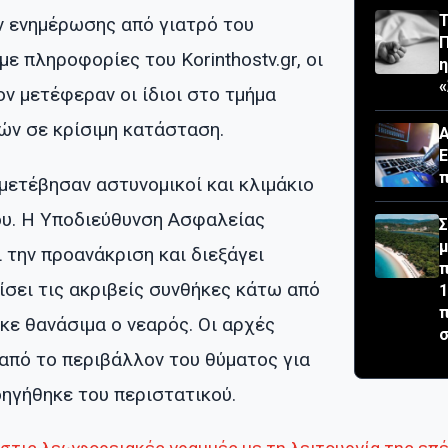
Τ
ν ενημέρωσης από γιατρό του
ε πληροφορίες του Korinthostv.gr, οι
«
ον μετέφεραν οι ίδιοι στο τμήμα
ών σε κρίσιμη κατάσταση.
Α
Ε
π
μετέβησαν αστυνομικοί και κλιμάκιο
ου. Η Υποδιεύθυνση Ασφαλείας
Σ
μ
 την προανάκριση και διεξάγει
π
νίσει τις ακριβείς συνθήκες κάτω από
1
π
κε θανάσιμα ο νεαρός. Οι αρχές
σ
από το περιβάλλον του θύματος για
οηγήθηκε του περιστατικού.