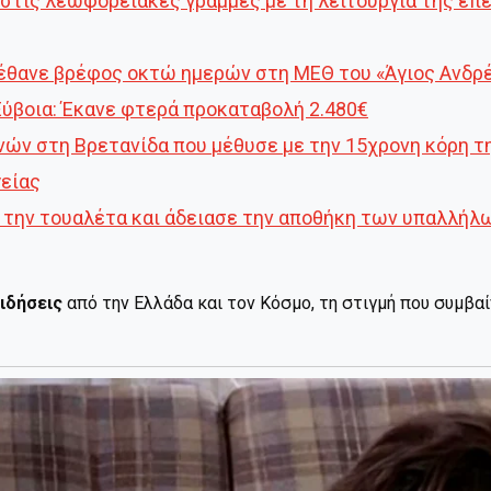
ι στις λεωφορειακές γραμμές με τη λειτουργία της ε
έθανε βρέφος οκτώ ημερών στη ΜΕΘ του «Άγιος Ανδρ
Εύβοια: Έκανε φτερά προκαταβολή 2.480€
νών στη Βρετανίδα που μέθυσε με την 15χρονη κόρη τ
γείας
 την τουαλέτα και άδειασε την αποθήκη των υπαλλήλω
ιδήσεις
από την Ελλάδα και τον Κόσμο, τη στιγμή που συμβα