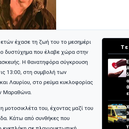
 ετών έχασε τη ζωή του το μεσημέρι
Τε
ίο δυστύχημα που έλαβε χώρα στην
ρασκευής. Η θανατηφόρα σύγκρουση
Ε
Α
ις 13:00, στη συμβολή των
δ
α
αι Λαυρίου, στο ρεύμα κυκλοφορίας
θ
ον Μαραθώνα.
ε
Χ
η μοτοσικλέτα του, έχοντας μαζί του
3
ιδα. Κάτω από συνθήκες που
π
λο ενεπλάκη σε πλαγιομετωπική