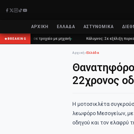
ΑΡΧΙΚΉ
ΕΛΛΆΔΑ
ΑΣΤΥΝΟΜΙΚΆ
ΔΙΕΘ
42χρονος σε τροχαίο με μηχανή
Κάλυμνος: Σε εξέλιξη πυρκαγιά σε χ
BREAKING
Αρχική
»
Ελλάδα
Θανατηφόρο 
22χρονος ο
Η μοτοσικλέτα συγκρούσ
λεωφόρο Μεσογείων, με 
οδηγού και τον ελαφρύ τ