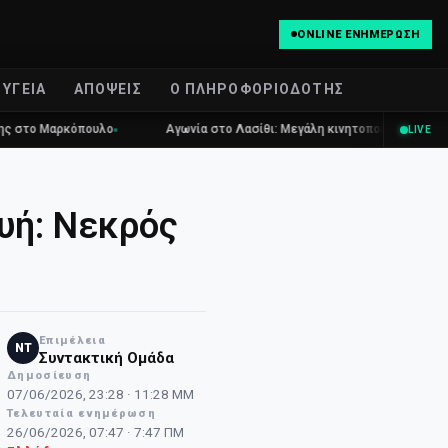
ONLINE ΕΝΗΜΈΡΩΣΗ
ΥΓΕΊΑ
ΑΠΌΨΕΙΣ
Ο ΠΛΗΡΟΦΟΡΙΟΔΌΤΗΣ
αρκόπουλο
Αγωνία στο Λασίθι: Μεγάλη κινητοποίηση για τη φωτιά στ
LIVE
υή: Νεκρός
Επιμέλεια
NT
Συντακτική Ομάδα
Δημοσίευση
07/06/2026, 23:28 · 11:28 ΜΜ
Τελευταία ενημέρωση
26/06/2026, 07:47 · 7:47 ΠΜ