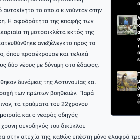
σ
 αυτοκίνητο το οποίο κινούνταν στην
Α
ση. Η σφοδρότητα της επαφής των
κ
καριαία τη μοτοσικλέτα εκτός της
σ
 κατευθύνθηκε ανεξέλεγκτο προς το
τ
ο, όπου προσέκρουσε και τελικά
ε
υς δύο νέους με δύναμη στο έδαφος.
Γ
μ
θηκαν δυνάμεις της Αστυνομίας και
δ
αροχή των πρώτων βοηθειών. Παρά
έ
γιναν, τα τραύματα του 22χρονου
μοιραία και ο νεαρός οδηγός
23χρονη συνοδηγός του δικύκλου
σα στην ατυχία της, καθώς υπέστη μόνο ελαφρά τρ