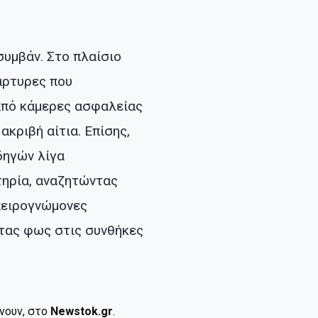
συμβάν. Στο πλαίσιο
άρτυρες που
 από κάμερες ασφαλείας
κριβή αίτια. Επίσης,
δηγών λίγα
τηρία, αναζητώντας
μπειρογνώμονες
ντας φως στις συνθήκες
ίνουν, στο
Newstok.gr
.