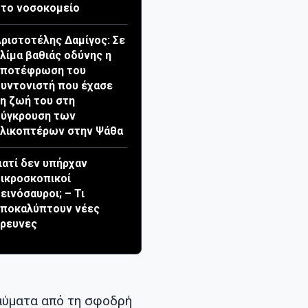
το νοσοκομείο
ριστοτέλης Δαμίγος: Σε
λίμα βαθιάς οδύνης η
αποτέφρωση του
υντονιστή που έχασε
η ζωή του στη
σύγκρουση των
λικοπτέρων στην Ψάθα
ιατί δεν υπήρχαν
ικροσκοπικοί
εινόσαυροι; – Τι
αποκαλύπτουν νέες
ρευνες
αύματα από τη σφοδρή