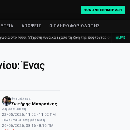
ONLINE ΕΝΗΜΈΡΩΣΗ
ΥΓΕΊΑ
ΑΠΌΨΕΙΣ
Ο ΠΛΗΡΟΦΟΡΙΟΔΌΤΗΣ
: 53χρονη γυναίκα έχασε τη ζωή της πέφτοντας στο κενό από τον πέμπτο όρ
LIVE
ίου: Ένας
Επιμέλεια
NT
Σωτήρης Μπαρσάκης
Δημοσίευση
22/05/2026, 11:52 · 11:52 ΠΜ
Τελευταία ενημέρωση
26/06/2026, 08:16 · 8:16 ΠΜ