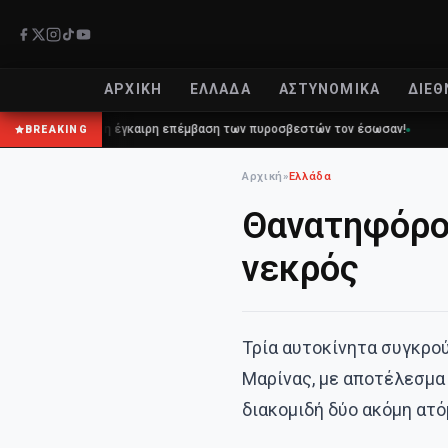
ΑΡΧΙΚΉ
ΕΛΛΆΔΑ
ΑΣΤΥΝΟΜΙΚΆ
ΔΙΕΘ
και η έγκαιρη επέμβαση των πυροσβεστών τον έσωσαν!
Επίδομα 150€:
BREAKING
Αρχική
»
Ελλάδα
Θανατηφόρο 
νεκρός
Τρία αυτοκίνητα συγκρο
Μαρίνας, με αποτέλεσμα 
διακομιδή δύο ακόμη ατ