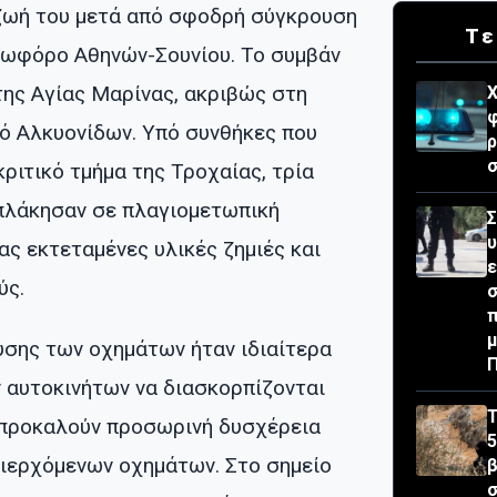
ζωή του μετά από σφοδρή σύγκρουση
Τε
εωφόρο Αθηνών-Σουνίου. Το συμβάν
ης Αγίας Μαρίνας, ακριβώς στη
Χ
φ
ό Αλκυονίδων. Υπό συνθήκες που
σ
ριτικό τμήμα της Τροχαίας, τρία
πλάκησαν σε πλαγιομετωπική
Σ
ς εκτεταμένες υλικές ζημιές και
ε
ύς.
σ
μ
υσης των οχημάτων ήταν ιδιαίτερα
ν αυτοκινήτων να διασκορπίζονται
Τ
 προκαλούν προσωρινή δυσχέρεια
5
ιερχόμενων οχημάτων. Στο σημείο
β
σ