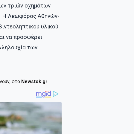
των τριών οχημάτων
ς. Η Λεωφόρος Αθηνών-
βιντεοληπτικού υλικού
αι να προσφέρει
αλληλουχία των
ίνουν, στο
Newstok.gr
.