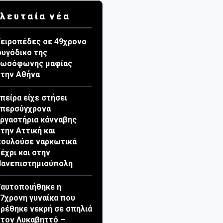
λευταία νέα
ειροπέδες σε 49χρονο
υγόδικο της
ρωσόφωνης μαφίας
την Αθήνα
πείρα είχε στήσει
υπερσύγχρονα
ργαστήρια κάνναβης
την Αττική και
πουλούσε ναρκωτικά
έχρι και στην
Πανεπιστημιούπολη
αυτοποιήθηκε η
7χρονη γυναίκα που
ρέθηκε νεκρή σε σπηλιά
τον Λυκαβηττό –