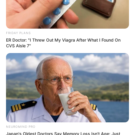
FRIDAY PLANS
ER Doctor: "I Threw Out My Viagra After What I Found On
CVS Aisle 7"
NEUROMIND PRO
Japan's Oldest Doctors Say Memory Loss Isn't Age: Just