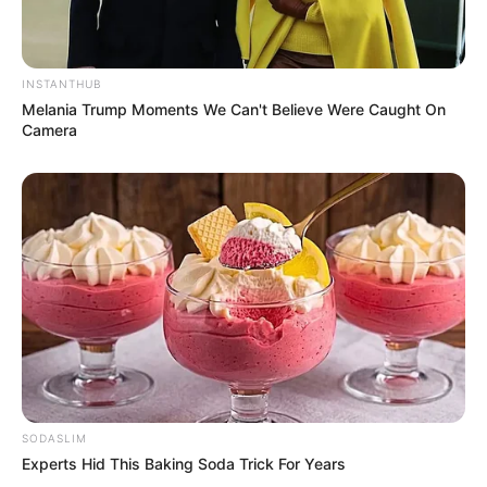
στην παραλία Λυκοδήμου για λόγους
ασφαλείας – Η ανακοίνωση του Δήμου
Χανιά: Νεκρός 64χρονος άνδρας σε
INSTANTHUB
πισίνα ξενοδοχείου
Melania Trump Moments We Can't Believe Were Caught On
Camera
Δείτε όλες τις τελευταίες
Ειδήσεις
από την Ελλάδα και
τον Κόσμο, τη στιγμή που συμβαίνουν, στο
Newstok.gr
.
SODASLIM
Experts Hid This Baking Soda Trick For Years