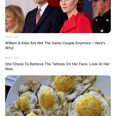
BUZZ DAY
William & Kate Are Not The Same Couple Anymore – Here's
Why!
BUZZ DAY
She Chose To Remove The Tattoos On Her Face. Look At Her
Now