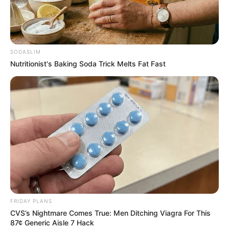
Το νέο νομοθετικό πλαίσιο υποχρεώνει τις
τράπεζες να μπλοκάρουν άμεσα τις συναλλαγές
προς τα παράνομα καζίνο και επιβάλλει
αυστηρότατα πρόστιμα έως 50.000 ευρώ για τη
SODASLIM
διαφήμισή τους.
Nutritionist's Baking Soda Trick Melts Fat Fast
Καθιερώνονται αυστηρές ποινές φυλάκισης για
τους παίκτες που κάνουν χρήση ξένων στοιχείων
ταυτοποίησης ή τραπεζικών λογαριασμών τρίτων
προσώπων.
Η επιμέλεια της στήλης γίνεται από την συντακτική ομάδα
Κοινοποίησε άρθρο
FRIDAY PLANS
CVS’s Nightmare Comes True: Men Ditching Viagra For This
87¢ Generic Aisle 7 Hack
Προσθήκη το
newstok.gr
στην Google