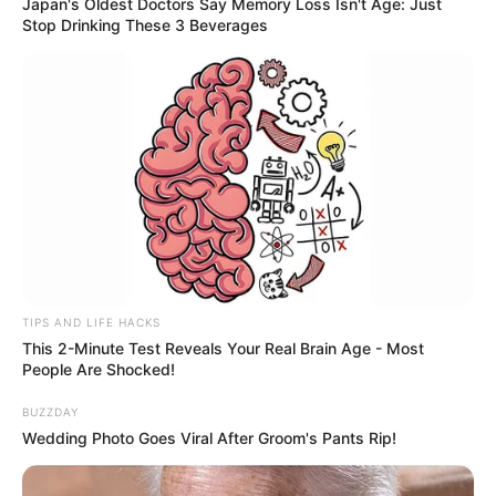
Japan's Oldest Doctors Say Memory Loss Isn't Age: Just
Stop Drinking These 3 Beverages
TIPS AND LIFE HACKS
This 2-Minute Test Reveals Your Real Brain Age - Most
People Are Shocked!
BUZZDAY
Wedding Photo Goes Viral After Groom's Pants Rip!