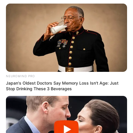
Ανακαλύψτε περισσότερα άρθρα στα αποτελέσματα
αναζήτησης.
NEUROMIND PRO
Japan's Oldest Doctors Say Memory Loss Isn't Age: Just
Η ανοχή απέναντι στην ανεξέλεγκτη προώθηση
Stop Drinking These 3 Beverages
παράνομων στοιχηματικών ιστοσελίδων στο
ελληνικό διαδίκτυο τελειώνει, με τις
ελεγκτικές αρχές να περνούν πλέον στην
αντεπίθεση. Με μια στοχευμένη νομική