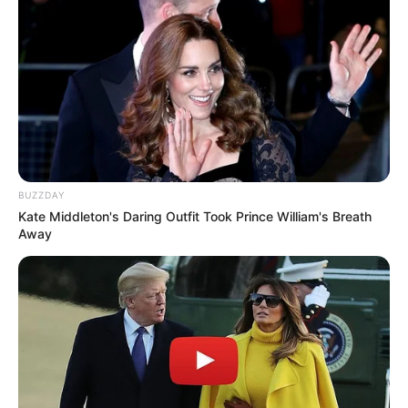
για παίκτες που χρησιμοποιούν ξένα στοιχεία
ταυτοποίησης ή δανείζουν τους τραπεζικούς
τους λογαριασμούς, σε μια τελική προσπάθεια
να παταχθεί η ανωνυμία.
Τελευταία νέα
BUZZDAY
Άκης Σκέρτσος: ‘’ Μην σταματήσουμε να
Kate Middleton's Daring Outfit Took Prince William's Breath
επενδύουμε στην πρόληψη, η
Away
μεγαλύτερη τιμή στους νεκρούς
πυροσβέστες και πιλότους ‘’
Τραγωδία στο Γουδί: 53χρονη γυναίκα
έχασε τη ζωή της πέφτοντας στο κενό
από τον πέμπτο όροφο πολυκατοικίας
Κύθηρα: Απαγορεύτηκε η πρόσβαση