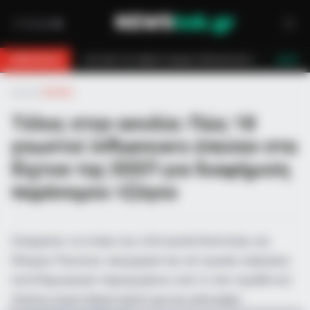
ό τον πέμπτο όροφο πολυκατοικίας
Τραγωδία στη Μύκονο: Νεκρός 42χ
BREAKING
LIVE
Αρχική
»
Ελλάδα
Τέλος στην ασυλία: Πώς 18
γνωστοί influencers έπεσαν στα
δίχτυα της ΕΕΕΠ για διαφήμιση
παράνομου τζόγου
Σκληραίνει τη στάση της η Επιτροπή Εποπτείας και
Ελέγχου Παιγνίων, προχωρώντας σε νομικές ενέργειες
κατά δημιουργών περιεχομένου, ενώ το νέο νομοθετικό
πλαίσιο ρίχνει βαριά πρόστιμα και μπλοκάρει