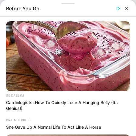
τραπεζικές συναλλαγές.
Before You Go
SODASLIM
Ελλάδα
Cardiologists: How To Quickly Lose A Hanging Belly (Its
Επιμέλεια
Genius!)
NT
Ανδρέας Παπαδάκης
Δημοσίευση
BRAINBERRIES
26/06/2026, 12:15 · 12:15 ΜΜ
She Gave Up A Normal Life To Act Like A Horse
Τελευταία ενημέρωση
26/06/2026, 12:15 · 12:15 ΜΜ