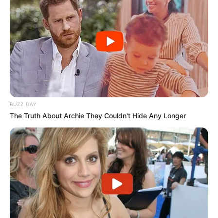
BUZZ DAY
The Truth About Archie They Couldn't Hide Any Longer