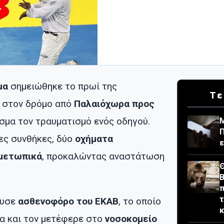
μα
σημειώθηκε το πρωί της
Τε
, στον δρόμο από
Παλαιόχωρα προς
εσμα τον τραυματισμό ενός οδηγού.
Μ
Π
ες συνθήκες, δύο
οχήματα
ε
μετωπικά
, προκαλώντας αναστάτωση
Θ
Β
π
τ
ευσε
ασθενοφόρο του ΕΚΑΒ
, το οποίο
α και τον μετέφερε στο
νοσοκομείο