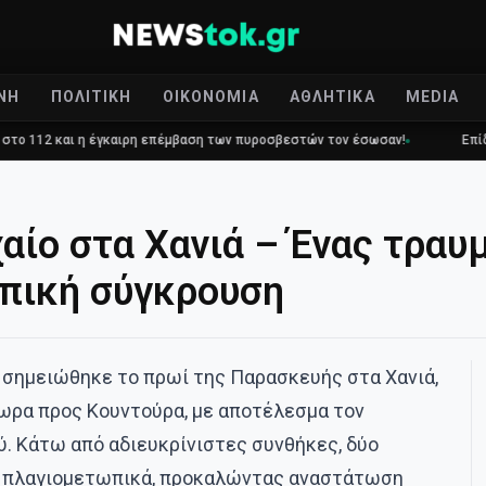
ΝΉ
ΠΟΛΙΤΙΚΉ
ΟΙΚΟΝΟΜΊΑ
ΑΘΛΗΤΙΚΆ
MEDIA
έγκαιρη επέμβαση των πυροσβεστών τον έσωσαν!
Επίδομα 150€: Πότε 
αίο στα Χανιά – Ένας τραυ
πική σύγκρουση
 σημειώθηκε το πρωί της Παρασκευής στα Χανιά,
ωρα προς Κουντούρα, με αποτέλεσμα τον
. Κάτω από αδιευκρίνιστες συνθήκες, δύο
 πλαγιομετωπικά, προκαλώντας αναστάτωση