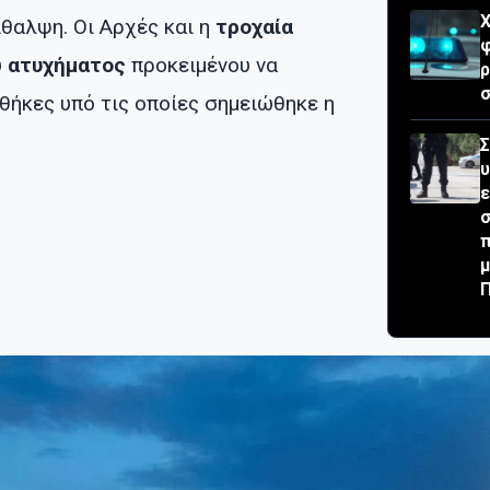
Χ
ίθαλψη. Οι Αρχές και η
τροχαία
φ
υ
ατυχήματος
προκειμένου να
σ
θήκες υπό τις οποίες σημειώθηκε η
Σ
ε
σ
μ