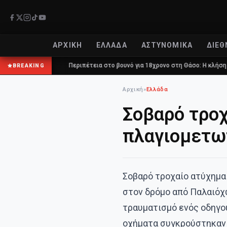
ΑΡΧΙΚΉ
ΕΛΛΆΔΑ
ΑΣΤΥΝΟΜΙΚΆ
ΔΙΕΘ
Περιπέτεια στο βουνό για 18χρονο στη Θάσο: Η κλήση στο 112 και η 
BREAKING
Αρχική
»
Ελλάδα
Σοβαρό τροχ
πλαγιομετω
Σοβαρό τροχαίο ατύχημα
στον δρόμο από Παλαιόχ
τραυματισμό ενός οδηγού
οχήματα συγκρούστηκαν