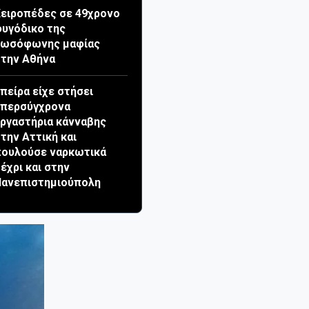
ειροπέδες σε 49χρονο
υγόδικο της
ρωσόφωνης μαφίας
την Αθήνα
πείρα είχε στήσει
υπερσύγχρονα
ργαστήρια κάνναβης
την Αττική και
πουλούσε ναρκωτικά
έχρι και στην
Πανεπιστημιούπολη