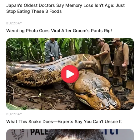
Japan's Oldest Doctors Say Me​mory Lo​ss Isn't Age: Just
Stop Eating These 3 Foods
BUZZDAY
Wedding Photo Goes Viral After Groom's Pants Rip!
BUZZDAY
What This Snake Does—Experts Say You Can't Unsee It