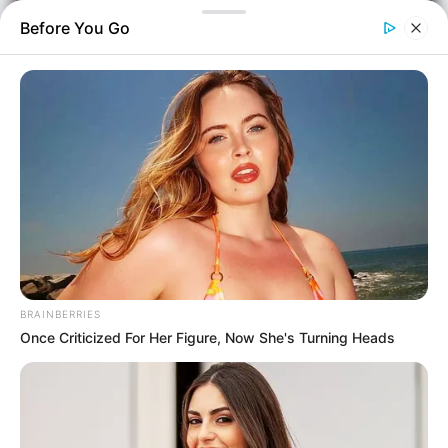
Before You Go
Ελλάδα
Επιμέλεια
NT
Σωτήρης Μπαρσάκης
Δημοσίευση
BRAINBERRIES
31/05/2026, 23:29 · 11:29 ΜΜ
Once Criticized For Her Figure, Now She's Turning Heads
Τελευταία ενημέρωση
31/05/2026, 23:29 · 11:29 ΜΜ
Σύνοψη άρθρου