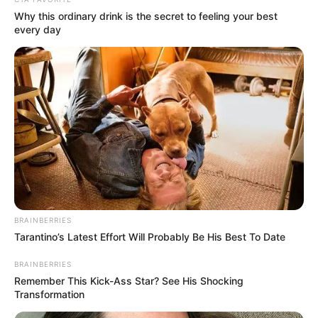
με δίκυκλη μοτοσυκλέτα.
Why this ordinary drink is the secret to feeling your best
every day
Η σύγκρουση των δύο οχημάτων ήταν ιδιαίτερα
σφοδρή, με συνέπεια ο οδηγός του δικύκλου να
βρεθεί στο οδόστρωμα και να υποστεί σοβαρά
τραύματα. Διερχόμενοι οδηγοί ειδοποίησαν
αμέσως τα σωστικά συνεργεία και την
Αστυνομία για την παροχή άμεσης βοήθειας.
BRAINBERRIES
Tarantino’s Latest Effort Will Probably Be His Best To Date
BRAINBERRIES
Remember This Kick-Ass Star? See His Shocking
Transformation