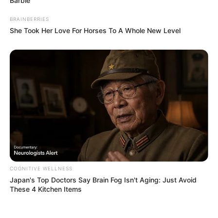
Barbie
Βρετανίδα που μέθυσε με την 15χρονη
κόρη της και προκάλεσε επεισόδιο στο
BRAINBERRIES
Κέντρο Υγείας
She Took Her Love For Horses To A Whole New Level
Δείτε όλες τις τελευταίες
Ειδήσεις
από την Ελλάδα και
τον Κόσμο, τη στιγμή που συμβαίνουν, στο
Newstok.gr
.
COGNITIVE WELLNESS
Japan's Top Doctors Say Bra​in Fo​g Isn't Aging: Just Avoid
These 4 Kitchen Items