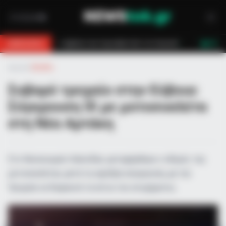
σβεστών τον έσωσαν!
Επίδομα 150€: Πότε πληρώνεται η έκτακτη ενίσχ
BREAKING
LIVE
Αρχική
»
Ελλάδα
Σοβαρό τροχαίο στην Εύβοια:
Σύγκρουση ΙΧ με μοτοσυκλέτα
στη Νέα Αρτάκη
Στο Νοσοκομείο Χαλκίδας μεταφέρθηκε ο οδηγός της
μοτοσυκλέτας μετά τη σφοδρή σύγκρουση, με την
Τροχαία να διερευνά τα αίτια του ατυχήματος.