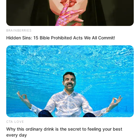
σύγκρουση.
BRAINBERRIES
Hidden Sins: 15 Bible Prohibited Acts We All Commit!
Λίγη ώρα αργότερα, ασθενοφόρο προσήλθε
στο σημείο. Οι διασώστες του ΕΚΑΒ παρέλαβαν
τον οδηγό της μοτοσυκλέτας και τον
CTA LOVE
διακόμισαν εσπευσμένα στο Γενικό Νοσοκομείο
Why this ordinary drink is the secret to feeling your best
every day
Χαλκίδας, προκειμένου να υποβληθεί σε