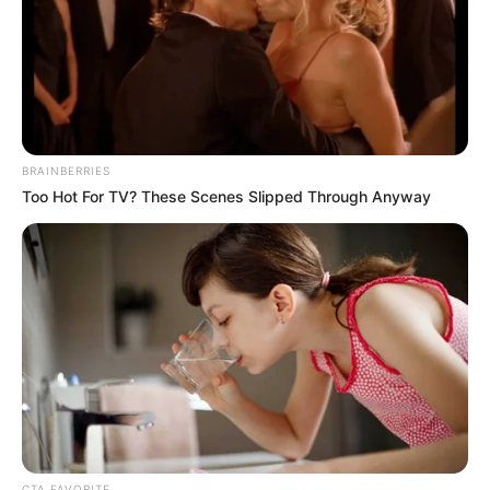
BRAINBERRIES
Too Hot For TV? These Scenes Slipped Through Anyway
Συναγερμός σήμανε στις τοπικές Αρχές το
βράδυ της Κυριακής (31/05) στη Νέα Αρτάκη,
ύστερα από τροχαίο ατύχημα που είχε ως
αποτέλεσμα τον τραυματισμό ενός αναβάτη.
Σύμφωνα με το ρεπορτάζ του
eviathema.gr
, το
περιστατικό έλαβε χώρα όταν ένα επιβατικό
αυτοκίνητο (ΙΧ) συγκρούστηκε πλαγιομετωπικά
CTA FAVORITE