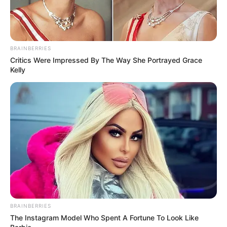
τα ακριβή αίτια που οδήγησαν στο ατύχημα.
Τελευταία νέα
BRAINBERRIES
Critics Were Impressed By The Way She Portrayed Grace
Kelly
Θεσσαλονίκη: Τι αλλάζει στις
λεωφορειακές γραμμές με τη
λειτουργία της επέκτασης του Μετρό
στην Καλαμαριά
Τραγωδία στην Πάτρα: Πέθανε βρέφος
οκτώ ημερών στη ΜΕΘ του «Άγιος
Ανδρέας»
Απάτη με τρακτέρ στην Εύβοια: Έκανε
φτερά προκαταβολή 2.480€
BRAINBERRIES
The Instagram Model Who Spent A Fortune To Look Like
Σκιάθος: Φυλάκιση 15 μηνών στη