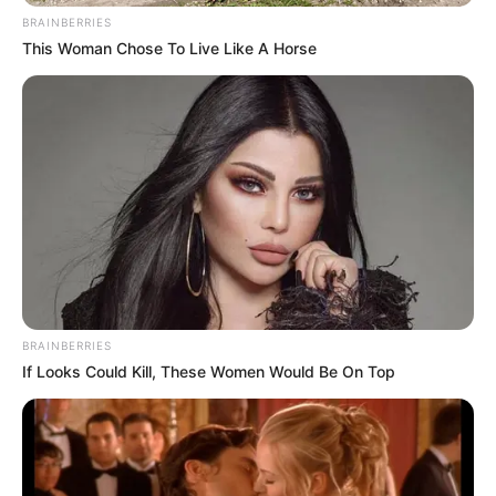
BRAINBERRIES
Κοινοποίησε άρθρο
This Woman Chose To Live Like A Horse
Προσθήκη το
newstok.gr
στην Google
Ανακαλύψτε περισσότερα άρθρα στα αποτελέσματα
αναζήτησης.
BRAINBERRIES
If Looks Could Kill, These Women Would Be On Top