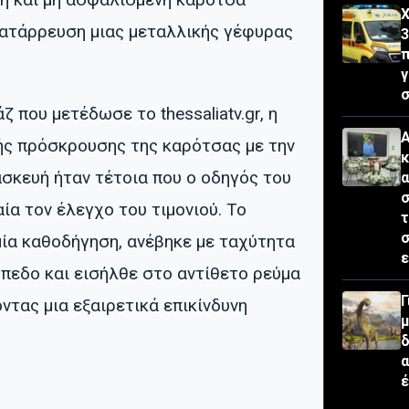
Χ
ατάρρευση μιας μεταλλικής γέφυρας
3
π
σ
 που μετέδωσε το thessaliatv.gr, η
Α
ς πρόσκρουσης της καρότσας με την
κ
σκευή ήταν τέτοια που ο οδηγός του
σ
α τον έλεγχο του τιμονιού. Το
τ
μία καθοδήγηση, ανέβηκε με ταχύτητα
ε
πεδο και εισήλθε στο αντίθετο ρεύμα
Γ
τας μια εξαιρετικά επικίνδυνη
μ
δ
έ