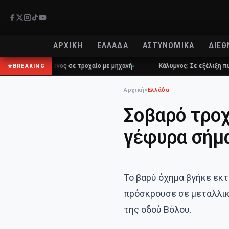
ΑΡΧΙΚΉ
ΕΛΛΆΔΑ
ΑΣΤΥΝΟΜΙΚΆ
ΔΙΕΘ
ρός 42χρονος σε τροχαίο με μηχανή
Κάλυμνος: Σε εξέλιξη πυρκαγιά 
BREAKING
Αρχική
»
Ελλάδα
Σοβαρό τροχ
γέφυρα σήμ
Το βαρύ όχημα βγήκε εκ
πρόσκρουσε σε μεταλλικ
της οδού Βόλου.