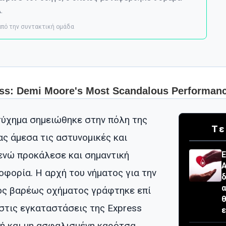
.
 από την συντακτική ομάδα
ύχημα σημειώθηκε στην πόλη της
Τε
ς άμεσα τις αστυνομικές και
ενώ προκάλεσε και σημαντική
Ε
Α
φορία. Η αρχή του νήματος για την
δ
α
ός βαρέως οχήματος γράφτηκε επί
θ
 στις εγκαταστάσεις της Express
ε
χτή και μη ασφαλισμένη καρότσα