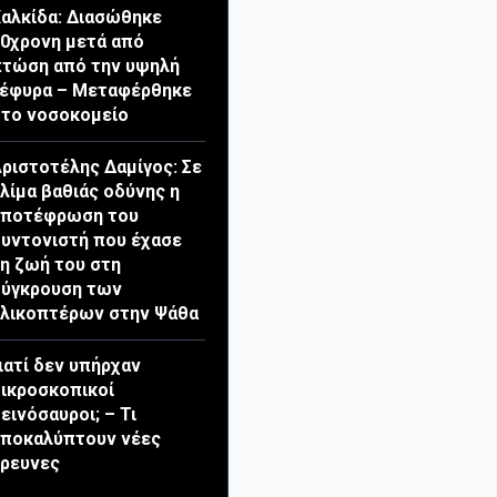
αλκίδα: Διασώθηκε
0χρονη μετά από
τώση από την υψηλή
γέφυρα – Μεταφέρθηκε
το νοσοκομείο
ριστοτέλης Δαμίγος: Σε
λίμα βαθιάς οδύνης η
αποτέφρωση του
υντονιστή που έχασε
η ζωή του στη
σύγκρουση των
λικοπτέρων στην Ψάθα
ιατί δεν υπήρχαν
ικροσκοπικοί
εινόσαυροι; – Τι
αποκαλύπτουν νέες
ρευνες