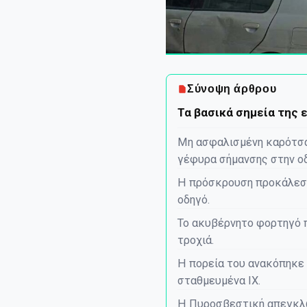
Σύνοψη άρθρου
Τα βασικά σημεία της 
Μη ασφαλισμένη καρότσα
γέφυρα σήμανσης στην ο
Η πρόσκρουση προκάλεσε
οδηγό.
Το ακυβέρνητο φορτηγό π
τροχιά.
Η πορεία του ανακόπηκε
σταθμευμένα ΙΧ.
Η Πυροσβεστική απεγκλώ