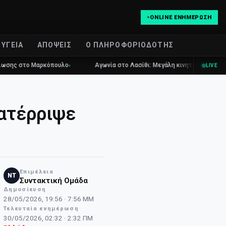
ONLINE ΕΝΗΜΈΡΩΣΗ
ΥΓΕΊΑ
ΑΠΌΨΕΙΣ
Ο ΠΛΗΡΟΦΟΡΙΟΔΌΤΗΣ
το Μαρκόπουλο
Αγωνία στο Λασίθι: Μεγάλη κινητοποίηση για τη φωτι
LIVE
κατέρριψε
Επιμέλεια
NT
Συντακτική Ομάδα
Δημοσίευση
28/05/2026, 19:56 · 7:56 ΜΜ
Τελευταία ενημέρωση
30/05/2026, 02:32 · 2:32 ΠΜ