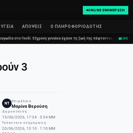
ONLINE ΕΝΗΜΈΡΩΣΗ
ΥΓΕΊΑ
ΑΠΌΨΕΙΣ
Ο ΠΛΗΡΟΦΟΡΙΟΔΌΤΗΣ
ουδί: 53χρονη γυναίκα έχασε τη ζωή της πέφτοντας στο κενό από τον πέμπτ
LIVE
ρούν 3
Επιμέλεια
NT
Μαρίνα Βερούση
Δημοσίευση
15/06/2026, 17:34 · 5:34 ΜΜ
Τελευταία ενημέρωση
20/06/2026, 13:10 · 1:10 ΜΜ