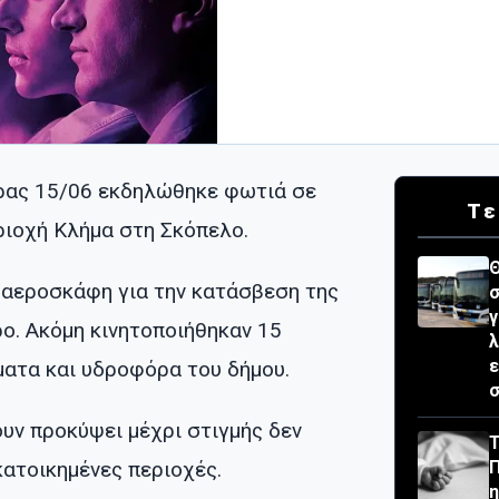
ρας 15/06 εκδηλώθηκε φωτιά σε
Τε
ριοχή Κλήμα στη Σκόπελο.
Θ
 αεροσκάφη για την κατάσβεση της
σ
γ
ρο. Ακόμη κινητοποιήθηκαν 15
λ
ε
ματα και υδροφόρα του δήμου.
σ
υν προκύψει μέχρι στιγμής δεν
Τ
κατοικημένες περιοχές.