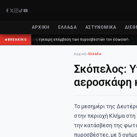
ΑΡΧΙΚΉ
ΕΛΛΆΔΑ
ΑΣΤΥΝΟΜΙΚΆ
ΔΙΕΘ
112 και η έγκαιρη επέμβαση των πυροσβεστών τον έσωσαν!
Επίδομα 1
BREAKING
Αρχική
»
Ελλάδα
Σκόπελος: Υ
αεροσκάφη κ
Το μεσημέρι της Δευτέρ
στην περιοχή Κλήμα στη
την κατάσβεση της φωτιά
πυροσβέστες, με 5 οχήμ