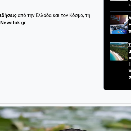
«
ιδήσεις
από την Ελλάδα και τον Κόσμο, τη
Α
ο
Newstok.gr
.
Ε
π
Σ
μ
π
1
π
σ