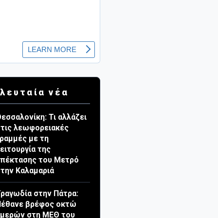
λευταία νέα
εσσαλονίκη: Τι αλλάζει
τις λεωφορειακές
ραμμές με τη
ειτουργία της
πέκτασης του Μετρό
την Καλαμαριά
ραγωδία στην Πάτρα:
Πέθανε βρέφος οκτώ
ημερών στη ΜΕΘ του