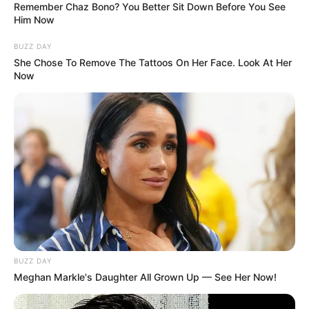
Remember Chaz Bono? You Better Sit Down Before You See
Him Now
BUZZ DAY
She Chose To Remove The Tattoos On Her Face. Look At Her
Now
BUZZ DAY
Meghan Markle's Daughter All Grown Up — See Her Now!