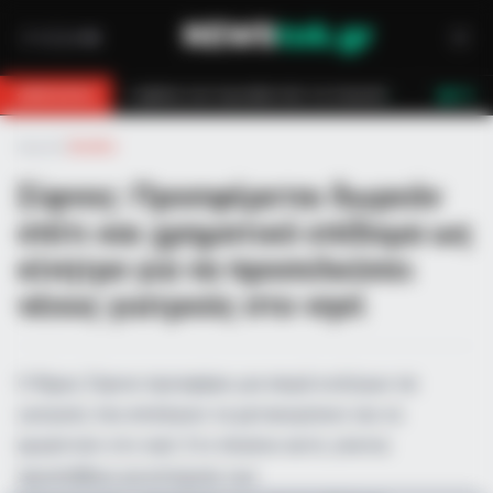
οσβεστών τον έσωσαν!
Επίδομα 150€: Πότε πληρώνεται η έκτακτη ενίσ
BREAKING
LIVE
Αρχική
»
Ελλάδα
Σίφνος: Προσφέρεται δωρεάν
σπίτι και χρηματικό επίδομα ως
κίνητρο για να προσελκύσει
νέους γιατρούς στο νησί
Ο δήμος Σίφνου προσφέρει μια σειρά κινήτρων σε
γιατρούς που επιλέγουν να μετακομίσουν και να
εργαστούν στο νησί. Στο πλαίσιο αυτό, γίνεται
προσπάθεια για ενίσχυση των