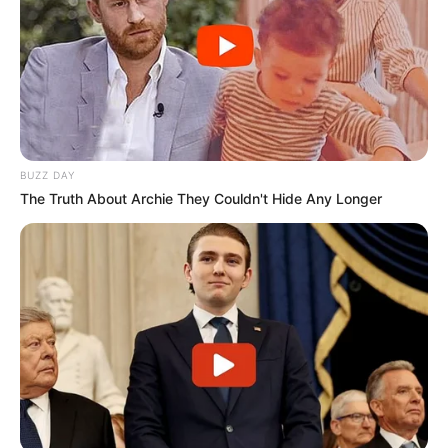
BUZZ DAY
The Truth About Archie They Couldn't Hide Any Longer