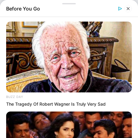
υγειονομικών υπηρεσιών του νησιού αλλά και
Before You Go
κάλυψη των αναγκών του Πολυδύναμου Περιφερειακού
Ιατρείου. Η δήμαρχος Σίφνου κυρία Μαρία…
BUZZ DAY
The Tragedy Of Robert Wagner Is Truly Very Sad
Ελλάδα