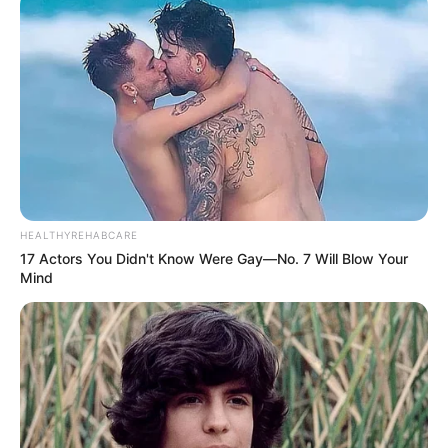
– Οικογενειακής Ιατρικής ή Εσωτερικής
Παθολογίας με βαθμό Διευθυντή, ενός
ακόμη ιατρού Γενικής – Οικογενειακής Ιατρικής
ή Εσωτερικής Παθολογίας και ενός παιδιάτρου
με βαθμό Διευθυντή. Η προθεσμία για τις
θέσεις λήγει την Τέταρτη 17/06.
HEALTHYREHABCARE
Τελευταία νέα
17 Actors You Didn't Know Were Gay—No. 7 Will Blow Your
Mind
Θεσσαλονίκη: Τι αλλάζει στις
λεωφορειακές γραμμές με τη
λειτουργία της επέκτασης του Μετρό
στην Καλαμαριά
Τραγωδία στην Πάτρα: Πέθανε βρέφος
οκτώ ημερών στη ΜΕΘ του «Άγιος