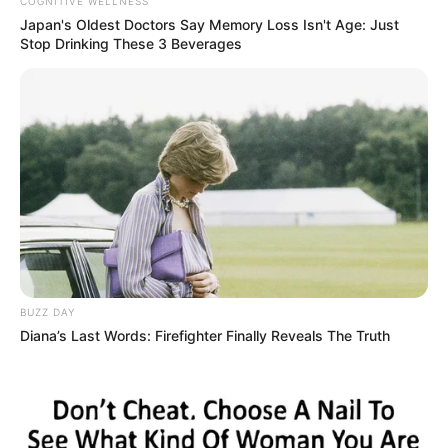
COGNITIVE WELLNESS
Japan's Oldest Doctors Say Memory Loss Isn't Age: Just
Stop Drinking These 3 Beverages
BUZZ DAY
Diana’s Last Words: Firefighter Finally Reveals The Truth
Ο δήμος Σίφνου προσφέρει μια σειρά κινήτρων
σε γιατρούς που επιλέγουν να μετακομίσουν
και να εργαστούν στο νησί. Στο πλαίσιο αυτό,