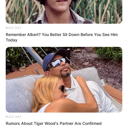
Ανδρέας»
Απάτη με τρακτέρ στην Εύβοια: Έκανε
φτερά προκαταβολή 2.480€
BUZZ DAY
Remember Albert? You Better Sit Down Before You See Him
Today
Σκιάθος: Φυλάκιση 15 μηνών στη
Βρετανίδα που μέθυσε με την 15χρονη
κόρη της και προκάλεσε επεισόδιο στο
Κέντρο Υγείας
Δείτε όλες τις τελευταίες
Ειδήσεις
από την Ελλάδα και
τον Κόσμο, τη στιγμή που συμβαίνουν, στο
Newstok.gr
.
BUZZ DAY
Rumors About Tiger Wood's Partner Are Confirmed