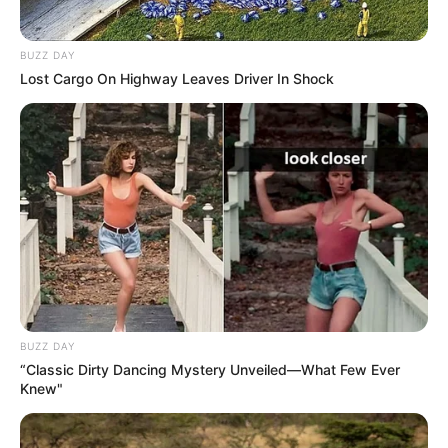
BUZZ DAY
Lost Cargo On Highway Leaves Driver In Shock
BUZZ DAY
“Classic Dirty Dancing Mystery Unveiled—What Few Ever
Knew"