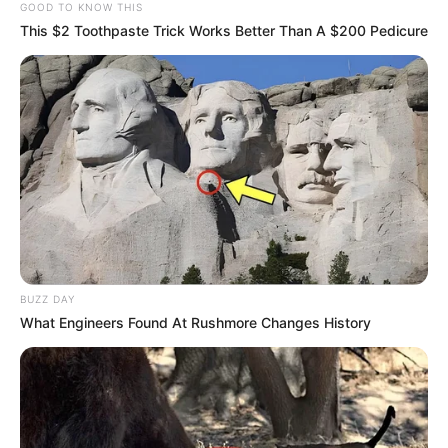
GOOD TO KNOW THIS
This $2 Toothpaste Trick Works Better Than A $200 Pedicure
BUZZ DAY
What Engineers Found At Rushmore Changes History