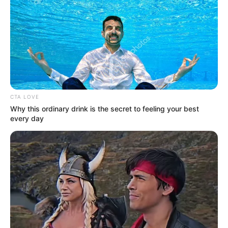
Περιπέτεια στο βουνό για 18χρονο στη
Θάσο: Η κλήση στο 112 και η έγκαιρη
επέμβαση των πυροσβεστών τον
έσωσαν!
Επίδομα 150€: Πότε πληρώνεται η
έκτακτη ενίσχυση για παιδιά
CTA LOVE
Why this ordinary drink is the secret to feeling your best
every day
Δείτε όλες τις τελευταίες
Ειδήσεις
από την Ελλάδα και
τον Κόσμο, τη στιγμή που συμβαίνουν, στο
Newstok.gr
.