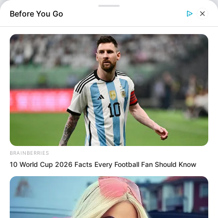
συνέβη στο δημοφιλές παιχνίδι…
Before You Go
BRAINBERRIES
10 World Cup 2026 Facts Every Football Fan Should Know
Ελλάδα
Επιμέλεια
NT
Συντακτική Ομάδα
Δημοσίευση
16/08/2025, 06:57 · 6:57 ΠΜ
Τελευταία ενημέρωση