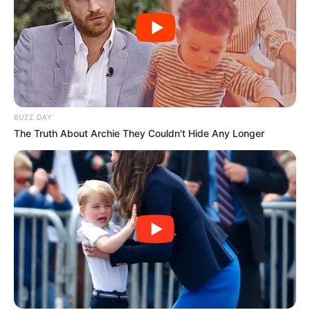
BUZZ DAY
The Truth About Archie They Couldn't Hide Any Longer