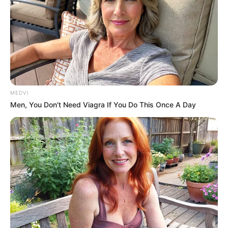
MEDVI
Men, You Don't Need Viagra If You Do This Once A Day