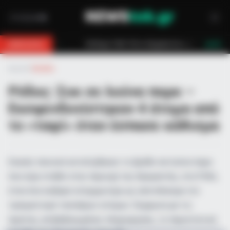
νεται η έκτακτη ενίσχυση για παιδιά
Τραγωδία στο Γουδί: 53χρονη 
BREAKING
LIVE
Αρχική
»
Ελλάδα
Ρόδος: Σοκ σε λούνα παρκ –
Εκσφενδονίστηκαν 4 άτομα από
το «ταψί» όταν έσπασε κάθισμα
Σκηνές πανικού εκτυλίχθηκαν το βράδυ σε λούνα παρκ
που είχε στηθεί στην περιοχή της Κρεμαστής, στη Ρόδο,
όταν ένα σοβαρό ατύχημα είχε ως αποτέλεσμα τον
τραυματισμό τεσσάρων ατόμων. Σύμφωνα με τις
πρώτες, επιβεβαιωμένες πληροφορίες, το περιστατικό