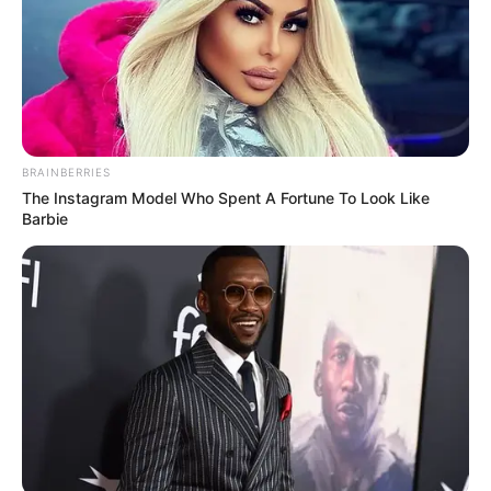
16/08/2025, 06:57 · 6:57 ΠΜ
Κοινοποίησε άρθρο
BRAINBERRIES
The Instagram Model Who Spent A Fortune To Look Like
Προσθήκη το
newstok.gr
στην Google
Barbie
Ανακαλύψτε περισσότερα άρθρα στα αποτελέσματα
αναζήτησης.