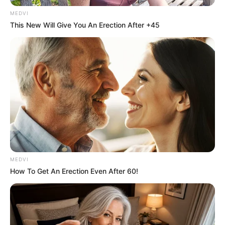
MEDVI
This New Will Give You An Erection After +45
MEDVI
How To Get An Erection Even After 60!