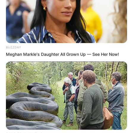
BUZZDAY
Meghan Markle's Daughter All Grown Up — See Her Now!