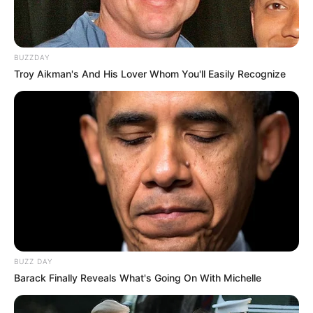
BUZZDAY
Troy Aikman's And His Lover Whom You'll Easily Recognize
BUZZ DAY
Barack Finally Reveals What's Going On With Michelle