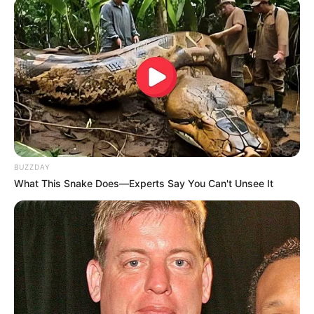
BUZZDAY
What This Snake Does—Experts Say You Can't Unsee It