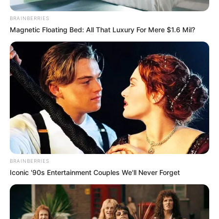
κατέληξαν με δύναμη πάνω στα προστατευτικά
BRAINBERRIES
κάγκελα της εγκατάστασης, προκαλώντας σοκ
Magnetic Floating Bed: All That Luxury For Mere $1.6 Mil?
στους υπόλοιπους παρευρισκόμενους.
BRAINBERRIES
Iconic '90s Entertainment Couples We'll Never Forget