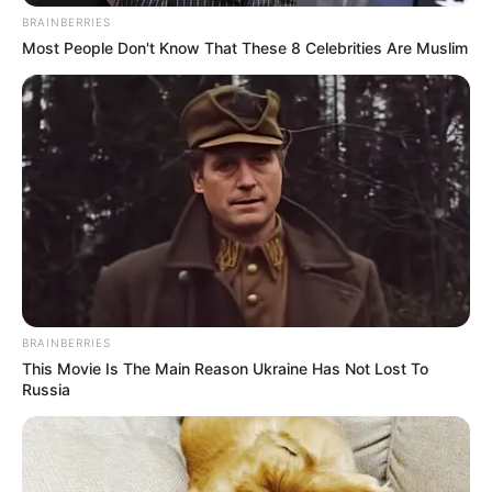
BRAINBERRIES
Most People Don't Know That These 8 Celebrities Are Muslim
Σκηνές πανικού εκτυλίχθηκαν το βράδυ σε
λούνα παρκ που είχε στηθεί στην περιοχή της
BRAINBERRIES
This Movie Is The Main Reason Ukraine Has Not Lost To
Κρεμαστής, στη Ρόδο, όταν ένα σοβαρό
Russia
ατύχημα είχε ως αποτέλεσμα τον τραυματισμό
τεσσάρων ατόμων.