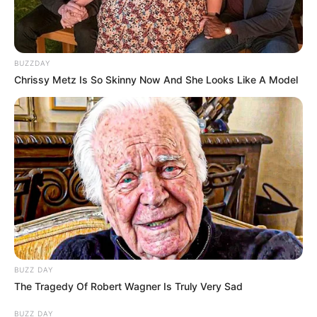
BUZZDAY
Chrissy Metz Is So Skinny Now And She Looks Like A Model
BUZZ DAY
The Tragedy Of Robert Wagner Is Truly Very Sad
BUZZ DAY