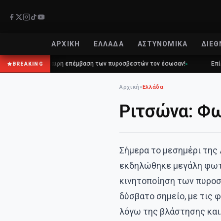
ΑΡΧΙΚΉ
ΕΛΛΆΔΑ
ΑΣΤΥΝΟΜΙΚΆ
ΔΙΕΘ
ι η έγκαιρη επέμβαση των πυροσβεστών τον έσωσαν!
Επίδομα 150€: Π
BREAKING
Αρχική
»
Ελλάδα
Ριτσώνα: Φω
Σήμερα το μεσημέρι της 
εκδηλώθηκε μεγάλη φωτι
κινητοποίηση των πυρο
δύσβατο σημείο, με τις 
λόγω της βλάστησης κα