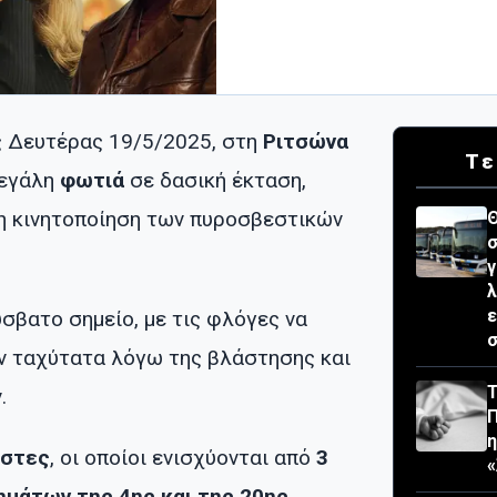
ς Δευτέρας 19/5/2025, στη
Ριτσώνα
Τε
μεγάλη
φωτιά
σε δασική έκταση,
η κινητοποίηση των πυροσβεστικών
Θ
σ
γ
λ
ε
σβατο σημείο, με τις φλόγες να
σ
ν ταχύτατα λόγω της βλάστησης και
Τ
.
έστες
, οι οποίοι ενισχύονται από
3
«
μάτων της 4ης και της 20ης