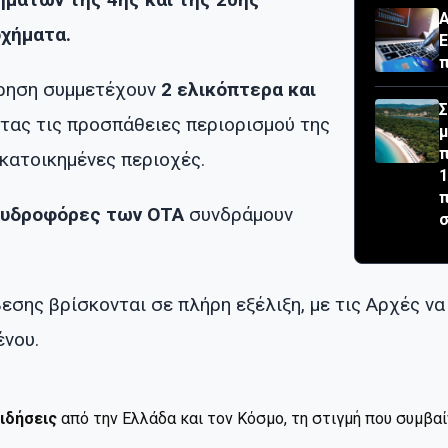
Α
οχήματα.
Ε
π
ίρηση συμμετέχουν
2 ελικόπτερα και
Σ
ντας τις προσπάθειες περιορισμού της
μ
π
κατοικημένες περιοχές.
1
π
υδροφόρες των ΟΤΑ
συνδράμουν
σ
εσης βρίσκονται σε πλήρη εξέλιξη, με τις Αρχές ν
ένου.
ιδήσεις
από την Ελλάδα και τον Κόσμο, τη στιγμή που συμβα