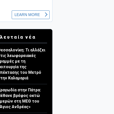
λευταία νέα
εσσαλονίκη: Τι αλλάζει
τις λεωφορειακές
ραμμές με τη
ειτουργία της
πέκτασης του Μετρό
την Καλαμαριά
ραγωδία στην Πάτρα:
Πέθανε βρέφος οκτώ
ημερών στη ΜΕΘ του
Άγιος Ανδρέας»