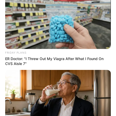
FRIDAY PLANS
ER Doctor: "I Threw Out My Viagra After What I Found On
CVS Aisle 7"