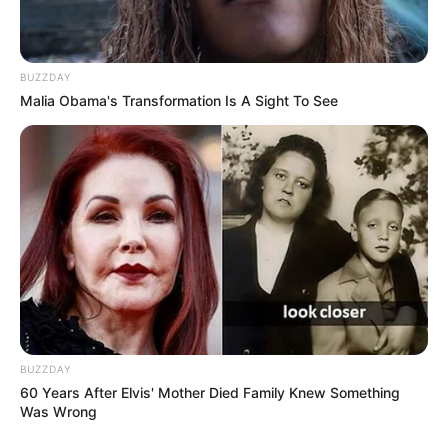
BUZZDAY
Malia Obama's Transformation Is A Sight To See
BUZZDAY
60 Years After Elvis' Mother Died Family Knew Something
Was Wrong