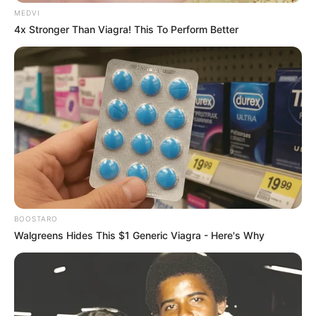
χαρακτηριστικά.
MEDVI
4x Stronger Than Viagra! This To Perform Better
Πρόσθεσε επίσης: «Ευτυχώς την γλίτωσα.
Οδηγάω από το 1981, δεν έχω τρακάρει ποτέ.
Μπορεί να συμβεί στον οποιονδήποτε
άνθρωπο».
BOOSTARO
Walgreens Hides This $1 Generic Viagra - Here's Why
Ερωτήματα για την ασφάλεια της διάβασης
Το περιστατικό επαναφέρει στο προσκήνιο την