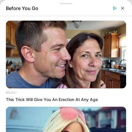
εγκλωβίστηκε κάτω από το τρένο, ωστόσο ο 65χρονος
Before You Go
οδηγός του κατάφερε να απεγκλωβιστεί ζωντανός.…
MEDVI
This Trick Will Give You An Erection At Any Age
Ελλάδα
Επιμέλεια
NT
Συντακτική Ομάδα