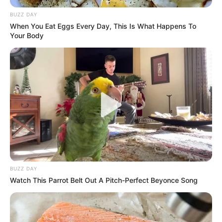
BUZZ DAY
When You Eat Eggs Every Day, This Is What Happens To
Your Body
BUZZ DAY
Watch This Parrot Belt Out A Pitch-Perfect Beyonce Song