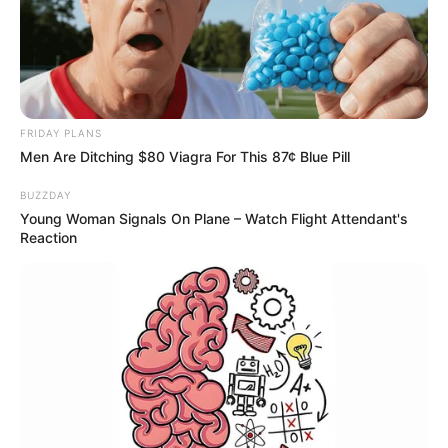
διαρκή θετική συνειδητή επιλογή
Δείτε όλες τις τελευταίες
Ειδήσεις
από την Ελλάδα και
FRIDAY PLANS
τον Κόσμο, τη στιγμή που συμβαίνουν, στο
Newstok.gr
.
Men Are Ditching $80 Viagra For This 87¢ Blue Pill
BUZZDAY
Young Woman Signals On Plane – Watch Flight Attendant's
Reaction