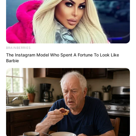
Δημοσίευση
19/07/2025, 07:15 · 7:15 ΠΜ
Τελευταία ενημέρωση
19/07/2025, 07:15 · 7:15 ΠΜ
Κοινοποίησε άρθρο
BRAINBERRIES
The Instagram Model Who Spent A Fortune To Look Like
Barbie
Προσθήκη το
newstok.gr
στην Google
Ανακαλύψτε περισσότερα άρθρα στα αποτελέσματα
αναζήτησης.