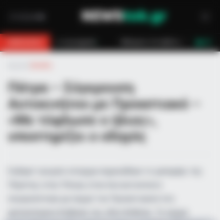
ε μηχανή
Κάλυμνος: Σε εξέλιξη πυρκαγιά σε χαμηλή βλάστηση στο Βα
BREAKING
LIVE
Αρχική
»
Ελλάδα
Πάτρα – Σύγκρουση
Αυτοκινήτου με Προαστιακό –
«Με τύφλωσε ο ήλιος»,
υποστηρίζει ο οδηγός
Σοβαρό τροχαίο ατύχημα σημειώθηκε το μεσημέρι της
Πέμπτης στην Πάτρα, όταν ένα αυτοκίνητο
συγκρούστηκε με συρμό του Προαστιακού στη
φυλασσόμενη διάβαση της οδού Ανθείας. Το όχημα