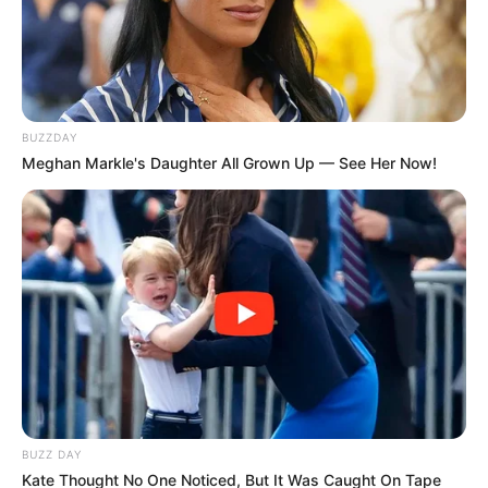
BUZZDAY
Meghan Markle's Daughter All Grown Up — See Her Now!
BUZZ DAY
Kate Thought No One Noticed, But It Was Caught On Tape