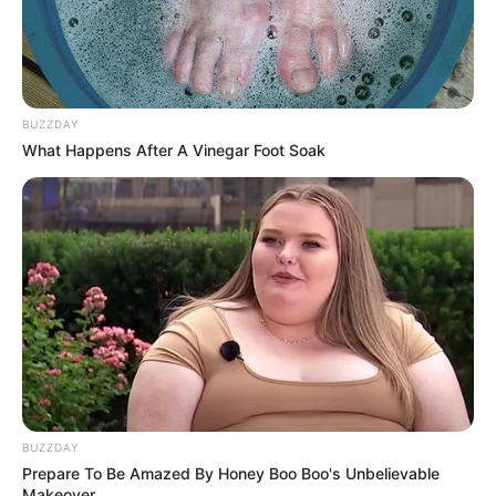
BUZZDAY
What Happens After A Vinegar Foot Soak
BUZZDAY
Prepare To Be Amazed By Honey Boo Boo's Unbelievable
Makeover