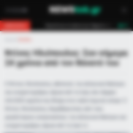
 για 18χρονο στη Θάσο: Η κλήση στο 112 και η έγκαιρη επέμβαση των πυροσ
BREAKING
LIVE
Αρχική
»
Ελλάδα
Ντίνος Ηλιόπουλος: Σαν σήμερα
24 χρόνια από τον θάνατό του
Ο Ντίνος Ηλιόπουλος, ηθοποιός του ελληνικού θεάτρου
και κινηματογράφου, έφυγε από τη ζωή, σαν σήμερα
4/6/2025 γεμίζοντας θλίψη στον καλλιτεχνικό κόσμο. Ο
Ντίνος Ηλιόπουλος, θωρήθηκε ένας από τους
μεγαλύτερους εκπροσώπους του ελληνικού θεάτρου και
κινηματογράφου, έφυγε από τη ζωή το…