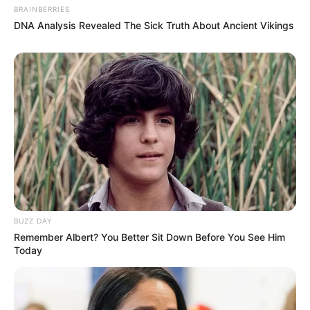
BRAINBERRIES
Δείτε όλες τις τελευταίες
Ειδήσεις
από την Ελλάδα και
DNA Analysis Revealed The Sick Truth About Ancient Vikings
τον Κόσμο, τη στιγμή που συμβαίνουν, στο
Newstok.gr
.
BUZZ DAY
Remember Albert? You Better Sit Down Before You See Him
Today