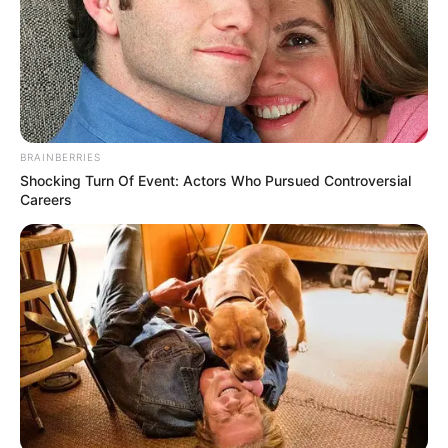
Κοινοποίησε άρθρο
Προσθήκη το
newstok.gr
στην Google
BRAINBERRIES
Ανακαλύψτε περισσότερα άρθρα στα αποτελέσματα
Shocking Turn Of Event: Actors Who Pursued Controversial
αναζήτησης.
Careers