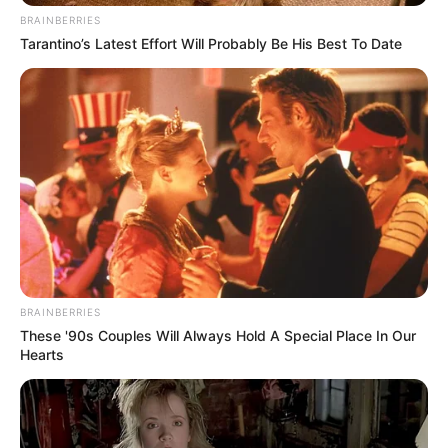
BRAINBERRIES
Tarantino’s Latest Effort Will Probably Be His Best To Date
Ο
Ντίνος Ηλιόπουλος
, ηθοποιός του ελληνικού
θεάτρου και κινηματογράφου, έφυγε από τη
ζωή, σαν σήμερα 4/6/2025 γεμίζοντας θλίψη
BRAINBERRIES
στον καλλιτεχνικό κόσμο.
These '90s Couples Will Always Hold A Special Place In Our
Hearts
Ο Ντίνος Ηλιόπουλος, θωρήθηκε ένας από τους
μεγαλύτερους εκπροσώπους του ελληνικού
θεάτρου και κινηματογράφου, έφυγε από τη