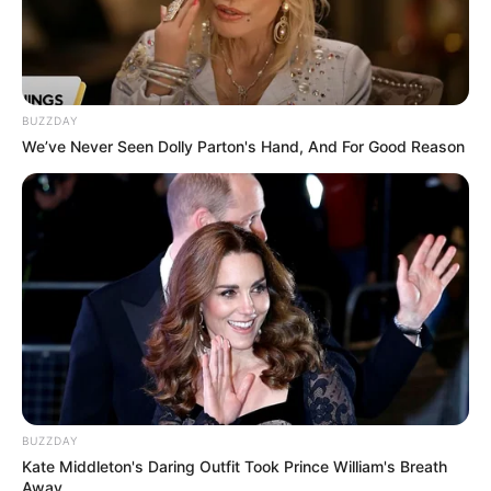
BUZZDAY
We’ve Never Seen Dolly Parton's Hand, And For Good Reason
BUZZDAY
Kate Middleton's Daring Outfit Took Prince William's Breath
Away