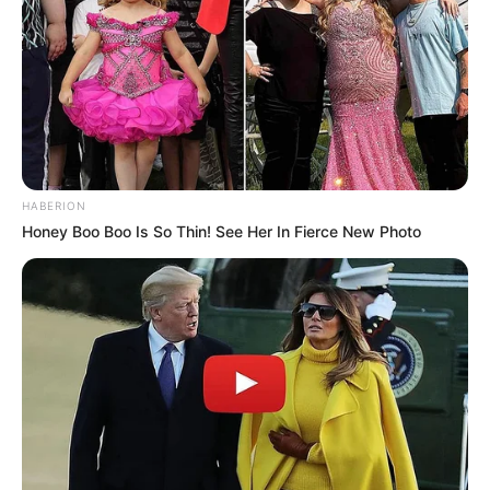
HABERION
Honey Boo Boo Is So Thin! See Her In Fierce New Photo