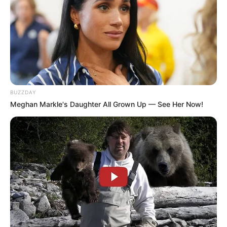
BUZZDAY
Meghan Markle's Daughter All Grown Up — See Her Now!