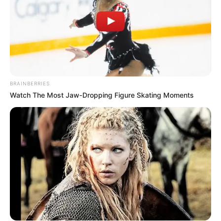
Μάστιγα οι απάτες – Πώς οι επιτήδειοι
εξαπατούν τους πολίτες
Θλίψη στην Καστοριά: Βρήκαν νεκρή από
πυροβολισμό μια τεράστια αρκούδα 300
κιλών
BRAINBERRIES
Watch The Most Jaw‑Dropping Figure Skating Moments
Χειροπέδες σε 49χρονο φυγόδικο της
ρωσόφωνης μαφίας στην Αθήνα
Σπείρα είχε στήσει υπερσύγχρονα
εργαστήρια κάνναβης στην Αττική και
πουλούσε ναρκωτικά μέχρι και στην
Πανεπιστημιούπολη