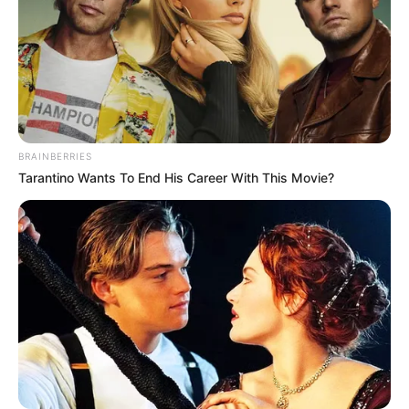
View this post on Instagram
BRAINBERRIES
Tarantino Wants To End His Career With This Movie?
A post shared by Kleisthenis Daskalakos (@studio_kleisthenis)
Ο Ντίνος Ηλιόπουλος πέθανε στις 19:15 της